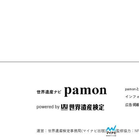
pamon
インフ
広告掲
powered by
運営：
世界遺産検定事務局
(マイナビ出版)
監修協力：
N