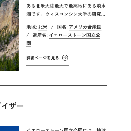
ある北米大陸最大で最高地にある淡水
湖です。ウィスコンシン大学の研究に
よると、イエローストーン湖の水をす
地域:
北米
/
国名:
アメリカ合衆国
べて抜くと、イエローストーン国立公
/
遺産名:
イエローストーン国立公
園の地上で見られるのと同じような間
園
欠泉や温泉（ホット・スプリング
ス）、深い渓谷などが現れるそうで
詳細ページを見る
す。イエローストーン湖には141を超
える支流が流れ込んでいますが、流れ
出る出口はイエローストーン川のみで
す。イエローストーン川は湖から出る
とアッパー・フォールズとローワー・
ガイザー
フォールズの2つの滝を通って大地を
削り、深い渓谷を作り上げています。
またイエローストーン川は、アメリカ
合衆国本土48州の中で、ダムのない川
イエローストーン国立公園には、地球