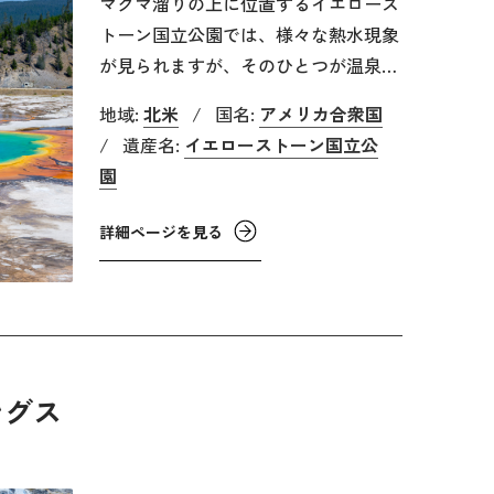
マグマ溜りの上に位置するイエロース
トーン国立公園では、様々な熱水現象
が見られますが、そのひとつが温泉
（ホット・スプリングス）です。大地
地域:
北米
/
国名:
アメリカ合衆国
に雨や雪として降った水が亀裂だらけ
/
遺産名:
イエローストーン国立公
の岩に染み込むと、マグマで熱せられ
園
た塩水とぶつかり200℃を超える過熱
水になります。普通であれば蒸発して
詳細ページを見る
しまうのですが、上から水の重みと圧
力で押さえつけられているため蒸発で
きません。しかし熱水は上にある重く
冷たい水よりも密度が低いため、対流
が生じて高温の熱水が地表に出てきま
ングス
す。イエローストーン国立公園にはこ
うした温泉が1万以上あります。