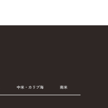
米
中米・カリブ海
南米