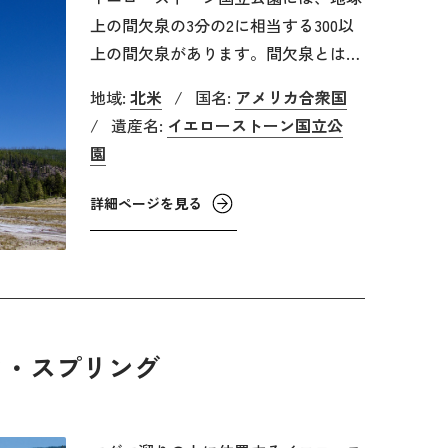
としては最長の長さを誇ります。
上の間欠泉の3分の2に相当する300以
上の間欠泉があります。間欠泉とは、
一定の周期で地中から熱水や水蒸気を
地域:
北米
/
国名:
アメリカ合衆国
噴き上げる温泉のことです。湧き出る
/
遺産名:
イエローストーン国立公
温泉（ホット・スプリングス）と同じ
園
ように、大地に雨や雪として降った水
が岩の間から染み込み熱せられるので
詳細ページを見る
すが、温泉とは異なり地表近くで岩が
狭くなっているために熱が逃げず地表
近くまで高温のまま熱水が上がってき
ます。そこで水蒸気と狭い岩の圧力に
よって熱水が膨張し、一気に噴き上げ
ク・スプリング
るのです。