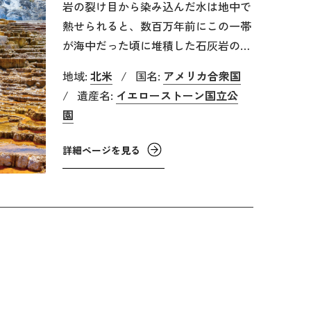
岩の裂け目から染み込んだ水は地中で
熱せられると、数百万年前にこの一帯
が海中だった頃に堆積した石灰岩の間
を通って地表に流れ出ます。石灰岩の
地域:
北米
/
国名:
アメリカ合衆国
間を熱水が通る間に石灰岩（炭酸カル
/
遺産名:
イエローストーン国立公
シウム）が溶け出して熱水と一緒に運
園
ばれ、地表で二酸化炭素が放出される
と炭酸カルシウムが堆積して、トラバ
詳細ページを見る
ーチンと呼ばれる白い石灰質の岩を作
り上げます。このトラバーチンが段々
と連なっているのが石灰棚です。