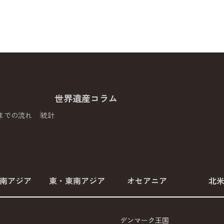
世界遺産コラム
までの流れ
統計
南アジア
東・東南アジア
オセアニア
北
デンマーク王国