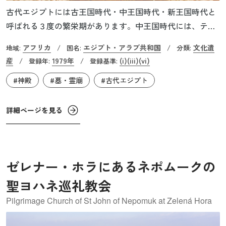
古代エジプトには古王国時代・中王国時代・新王国時代と
呼ばれる３度の繁栄期があります。中王国時代には、テー
ベが初めてエジプトの都となり、テーベの地方神であるア
アフリカ
エジプト・アラブ共和国
文化遺
地域:
/
国名:
/
分類:
メン神をまつるカルナク神殿の造営が始まります。新王国
産
1979年
(i)
(iii)
(vi)
/
登録年:
/
登録基準:
時代にはおよそ5,000㎡の大列柱広間が完成し、カルナク神
#神殿
#墓・霊廟
#古代エジプト
殿は古代エジプトにおいて最大規模を誇る神殿となりま
す。新王国と都テーベの繁栄に伴って、アメン神はエジプ
ト全土の主神として信仰されるようになり、アメン神と太
詳細ページを見る
陽神ラーを結び付けたアメン・ラー信仰が盛んになりまし
た。副神殿のルクソール神殿が建設されたのも新王国時代
です。
ゼレナー・ホラにあるネポムークの
聖ヨハネ巡礼教会
Pilgrimage Church of St John of Nepomuk at Zelená Hora