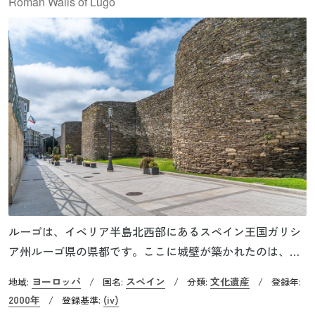
Roman Walls of Lugo
ルーゴは、イベリア半島北西部にあるスペイン王国ガリシ
ア州ルーゴ県の県都です。ここに城壁が築かれたのは、西
暦263～276年、古代ローマ帝国時代に遡ります。全長
ヨーロッパ
スペイン
文化遺産
地域:
/
国名:
/
分類:
/
登録年:
2,117kmにおよぶ城壁は、鉱物資源に恵まれた街を守るため
2000年
(iv)
/
登録基準:
に重要な軍事拠点として建設され、ローマ帝国後期に外敵