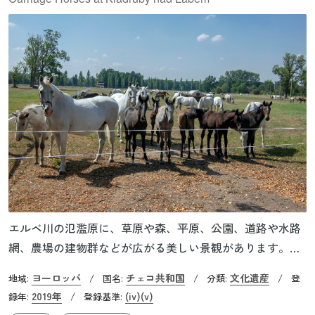
エルベ川の氾濫原に、草原や森、平原、公園、道路や水路
網、農場の建物群などが広がる美しい景観があります。こ
こは、チェコ最古の馬種であるクラドルバー種を繁殖・訓
ヨーロッパ
チェコ共和国
文化遺産
地域:
/
国名:
/
分類:
/
登
練するために作られた国営牧場です。この景観は、フラン
2019年
(iv)
(v)
録年:
/
登録基準:
スや英国の景観設計に則り、美学的に要素が配置された農