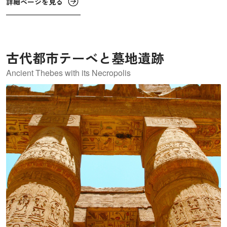
詳細ページを見る
転用したモスクなどが混在しています。
古代都市テーベと墓地遺跡
Ancient Thebes with its Necropolis