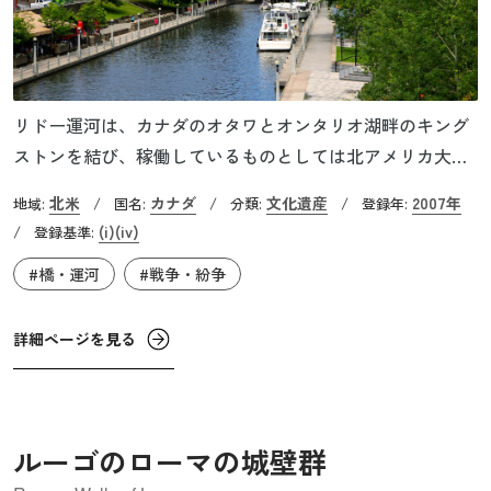
リドー運河は、カナダのオタワとオンタリオ湖畔のキング
ストンを結び、稼働しているものとしては北アメリカ大陸
最古の運河です。全長202㎞にわたるこの運河は1832年に完
北米
カナダ
文化遺産
2007年
地域:
/
国名:
/
分類:
/
登録年:
成・開通し、現在も当時の建設場所および当初の構造で操
(i)
(iv)
/
登録基準:
業を続けています。このように1世紀以上前に建設され現役
#橋・運河
#戦争・紛争
で稼働している世界遺産は非常に貴重なもので、日本では
「明治日本の産業革命遺産」の三菱長崎造船所ジャイアン
ト・カンチレバー・クレーンや同造船所第三船渠が有名で
詳細ページを見る
す。
ルーゴのローマの城壁群