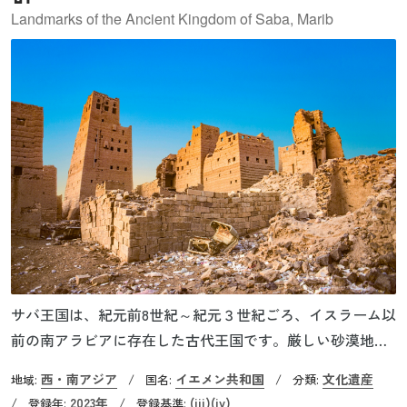
Landmarks of the Ancient Kingdom of Saba, Marib
サバ王国は、紀元前8世紀～紀元３世紀ごろ、イスラーム以
前の南アラビアに存在した古代王国です。厳しい砂漠地帯
でありながら、高度な技術により灌漑施設を建設し、オア
西・南アジア
イエメン共和国
文化遺産
地域:
/
国名:
/
分類:
シス都市として栄えました。都のマリブは、乳香を扱う隊
2023年
(iii)
(iv)
/
登録年:
/
登録基準: