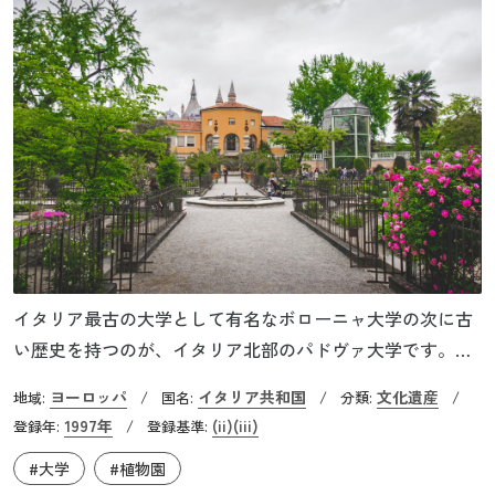
イタリア最古の大学として有名なボローニャ大学の次に古
い歴史を持つのが、イタリア北部のパドヴァ大学です。こ
の植物園は、1545年に大学の付属施設として設立され、建
ヨーロッパ
イタリア共和国
文化遺産
地域:
/
国名:
/
分類:
/
設当初からずっと同じ場所にあります。世界を表す円環状
1997年
(ii)
(iii)
登録年:
/
登録基準:
にデザインされた中心部分は、当時の建築家アンドレア・
#大学
#植物園
モロニが設計したものです。イタリアで初めてジャガイ