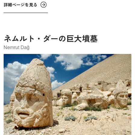
ツキノ4世は、この土地を将来にわたって守り抜くため、
詳細ページを見る
英国女王に土地を寄進する代わりに、国家の保護下に置く
ことを考案。1894年に、ニュージーランド初の国立公園と
して保護されることが決まりました。
ネムルト・ダーの巨大墳墓
Nemrut Dağ