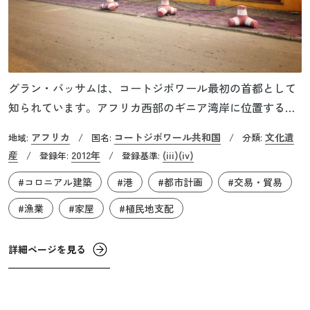
グラン・バッサムは、コートジボワール最初の首都として
知られています。アフリカ西部のギニア湾岸に位置するコ
ートジボワールは、1960年に独立するまでフランスの植民
アフリカ
コートジボワール共和国
文化遺
地域:
/
国名:
/
分類:
地でした（現在もフランス語が公用語となっています）。
産
2012年
(iii)
(iv)
/
登録年:
/
登録基準:
グラン・バッサムは19世紀後半から20世紀前半にフランス
#コロニアル建築
#港
#都市計画
#交易・貿易
が建設した植民都市で、交易と行政管理に特化した街並
と、ヨーロッパからの入植者の居住区と地元民の居住区か
#漁業
#家屋
#植民地支配
ら成り立っています。
詳細ページを見る