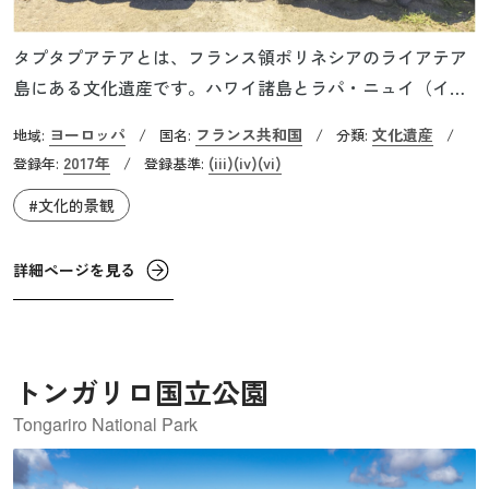
タプタプアテアとは、フランス領ポリネシアのライアテア
島にある文化遺産です。ハワイ諸島とラパ・ニュイ（イー
スター島）、ニュージーランドのアオテアロアを頂点とす
ヨーロッパ
フランス共和国
文化遺産
地域:
/
国名:
/
分類:
/
る三角地帯は「ポリネシアン・トライアングル」と呼ば
2017年
(iii)
(iv)
(vi)
登録年:
/
登録基準:
れ、ポリネシア文化圏の定義のひとつとなっていますが、
#文化的景観
ライアテア島はこの三角地帯の中心に位置しています。こ
こは人類が最後にたどり着いた定住の地とされており、マ
ラエ（祭祀場）群のある島と海、ラグーン、サンゴ礁、森
詳細ページを見る
林に覆われた2つの谷の美しい景観で構成されています。
トンガリロ国立公園
Tongariro National Park