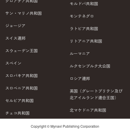
クロアチア共和国
モルドバ共和国
サン・マリノ共和国
モンテネグロ
ジョージア
ラトビア共和国
スイス連邦
リトアニア共和国
スウェーデン王国
ルーマニア
スペイン
ルクセンブルク大公国
スロバキア共和国
ロシア連邦
スロベニア共和国
英国（グレートブリテン及び
北アイルランド連合王国）
セルビア共和国
北マケドニア共和国
チェコ共和国
Copyright © Mynavi Publishing Corporation