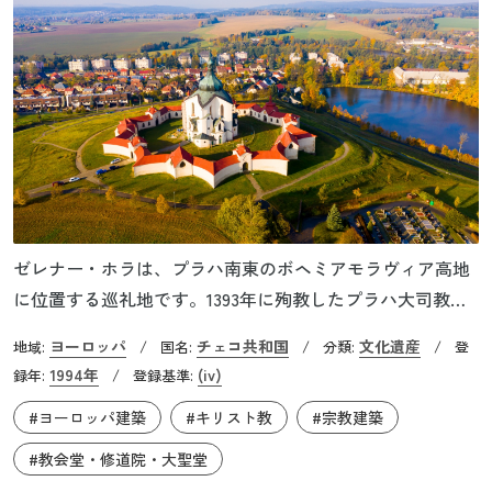
ゼレナー・ホラは、プラハ南東のボヘミアモラヴィア高地
に位置する巡礼地です。1393年に殉教したプラハ大司教代
理の聖ヤン・ネポムツキーに捧げるため、1719年から1727
ヨーロッパ
チェコ共和国
文化遺産
地域:
/
国名:
/
分類:
/
登
年にかけて建設されました。建設が始まって3年後の1722
1994年
(iv)
録年:
/
登録基準:
年、ネポムツキーは正式に「聖人」として認定されていま
#ヨーロッパ建築
#キリスト教
#宗教建築
す。ゴシック様式とバロック様式の移行期における建築様
式の優れた例とされるこの教会は、プラハ出身の建築家で
#教会堂・修道院・大聖堂
あるヤン・ブラジェイ・サンティーニにより、独自の様式