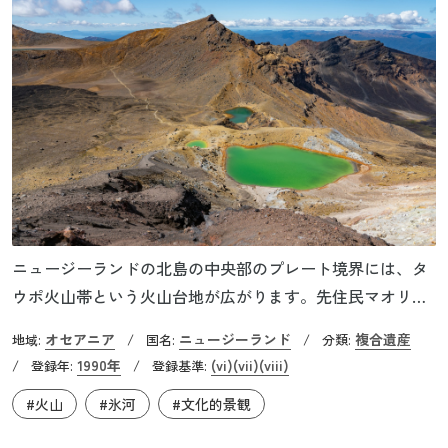
ニュージーランドの北島の中央部のプレート境界には、タ
ウポ火山帯という火山台地が広がります。先住民マオリ
は、ここを聖地として信仰していました。しかし、18世紀
オセアニア
ニュージーランド
複合遺産
地域:
/
国名:
/
分類:
に著名なイギリス人探検家ジェームズ・クックが調査に入
1990年
(vi)
(vii)
(viii)
/
登録年:
/
登録基準:
ります。イギリス人の入植の始まりでした。1840年にニュ
#火山
#氷河
#文化的景観
ージーランドは英国の植民地となり、マオリの聖地は放牧
地へと変えられてゆきます。マオリの首長テ・ヘウヘウ・