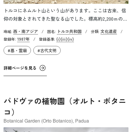
トルコにネムルト山という山があります。ここは古来、信
仰の対象とされてきた聖なる山でした。標高約2,200ｍの山
頂には、噴石が50ｍ（当時は75ｍ）の高さに積み上げられ
西・南アジア
トルコ共和国
文化遺産
地域:
/
国名:
/
分類:
/
た、直径150mの巨大な円錐型の墳墓があります。この墓が
1987年
(i)
(iii)
(iv)
登録年:
/
登録基準:
築かれたのは紀元前1世紀。コンマゲネ王国という小国の王
#墓・霊廟
#古代文明
であったアンティオコス1世が自らのために築いたもので
す。この墳墓は1881年に発見され、1953年には調査が始ま
りますが、その全貌はいまだに解明されていません。
詳細ページを見る
パドヴァの植物園（オルト・ボタニ
コ）
Botanical Garden (Orto Botanico), Padua