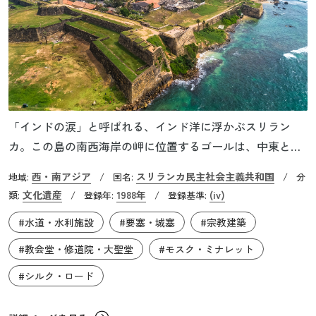
「インドの涙」と呼ばれる、インド洋に浮かぶスリラン
カ。この島の南西海岸の岬に位置するゴールは、中東と中
国を海路で結ぶ「海の道」（または“海のシルク・ロー
西・南アジア
スリランカ民主社会主義共和国
地域:
/
国名:
/
分
ド”）の中継地点として古代から栄えました。大航海時代の
文化遺産
1988年
(iv)
類:
/
登録年:
/
登録基準:
16世紀にはポルトガル人が進出し、要塞を建設。18世紀に
#水道・水利施設
#要塞・城塞
#宗教建築
は、ポルトガルとの覇権争いに勝利してアジアに進出した
オランダがこの土地を支配し、ゴールは要塞都市として最
#教会堂・修道院・大聖堂
#モスク・ミナレット
盛期を迎えます。その後、イギリスに支配国が移ってから
#シルク・ロード
も、ゴールは貿易港として繁栄し続けました。ゴール旧市
街の内部には、イギリス国教会の聖堂、キリスト教聖堂を