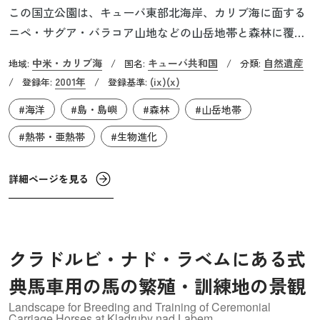
この国立公園は、キューバ東部北海岸、カリブ海に面する
ニペ・サグア・バラコア山地などの山岳地帯と森林に覆わ
れた地域を含みます。中南米の自然を調査し、近代地理学
中米・カリブ海
キューバ共和国
自然遺産
地域:
/
国名:
/
分類:
の祖と呼ばれたドイツの学者アレクサンダー・フォン・フ
2001年
(ix)
(x)
/
登録年:
/
登録基準:
ンボルトを記念して命名されました。約1,300種の種子植物
#海洋
#島・島嶼
#森林
#山岳地帯
のうち約70％が固有種とされ、哺乳類や昆虫の約3分の1、
鳥類の5分の1、爬虫類・両生類の大多数はキューバまたは
#熱帯・亜熱帯
#生物進化
地域の固有種です。今後も多くの新種の発見が期待されて
います。
詳細ページを見る
クラドルビ・ナド・ラベムにある式
典馬車用の馬の繁殖・訓練地の景観
Landscape for Breeding and Training of Ceremonial
Carriage Horses at Kladruby nad Labem