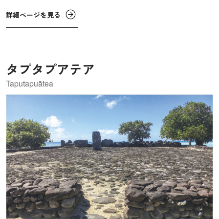
でつくられています。
詳細ページを見る
タプタプアテア
Taputapuātea