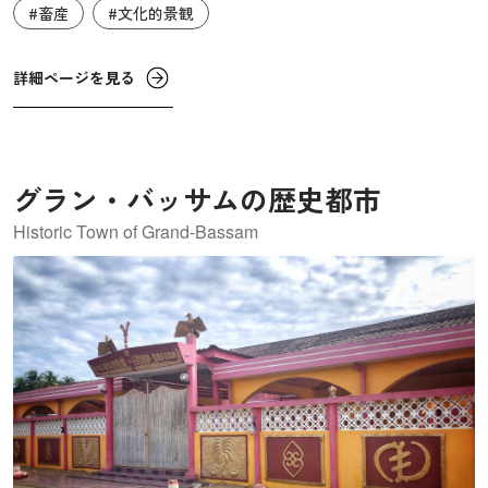
#畜産
#文化的景観
場である「フェルメ・オルネ」の例とされており、自然と
人間との共同作品ともいえる「文化的景観」の価値も認め
られています。
詳細ページを見る
グラン・バッサムの歴史都市
Historic Town of Grand-Bassam