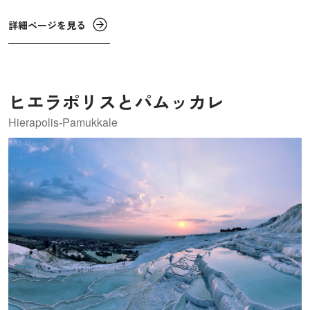
モ・ヒマワリ・ライラックが栽培された場所であり、植物
学や生態系学の研究に貢献してきた歴史があり、現在も薬
詳細ページを見る
草の栽培や研究が行われています。
ヒエラポリスとパムッカレ
Hierapolis-Pamukkale