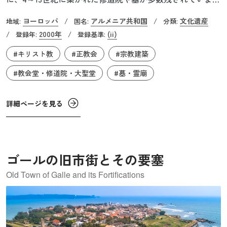
す。岩山に囲まれたこの場所に修道院が造られ始めたの
ヨーロッパ
アルメニア共和国
文化遺産
地域:
/
国名:
/
分類:
は、アルメニアでキリスト教が国教となった4世紀初頭の
2000年
(ii)
/
登録年:
/
登録基準:
ことです。初期には岩をくり抜いて建てられたことから
#キリスト教
#正教会
#宗教建築
「アイリヴァンク（洞窟の修道院）」とも呼ばれました。
ゲガルトとは「槍」を意味しており、イエス・キリストが
#教会堂・修道院・大聖堂
#墓・霊廟
十字架刑に処された時、イエスの死を確認するために脇腹
を刺したとされる「ロンギヌスの槍」がこの地で発見され
詳細ページを見る
たことに由来しています。槍は使徒タッデウスにより持ち
込まれたとされ、聖遺物として500年間この修道院に安置さ
れています。
ゴールの旧市街とその要塞
Old Town of Galle and its Fortifications