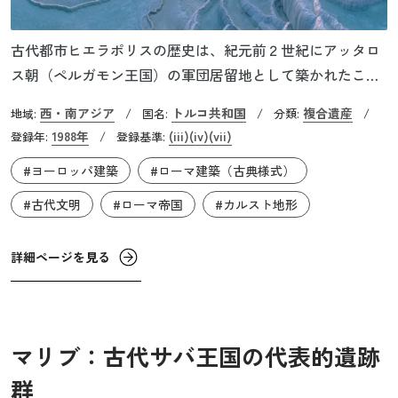
古代都市ヒエラポリスの歴史は、紀元前２世紀にアッタロ
ス朝（ペルガモン王国）の軍団居留地として築かれたこと
から始まります。後述のパムッカレの段丘の上に広がるヒ
西・南アジア
トルコ共和国
複合遺産
地域:
/
国名:
/
分類:
/
エラポリスは、やがて温泉街として栄えるようになり、古
1988年
(iii)
(iv)
(vii)
登録年:
/
登録基準:
代ローマに割譲されたのちに繁栄のピークを迎えます。劇
#ヨーロッパ建築
#ローマ建築（古典様式）
場や浴場、凱旋門といったローマを象徴する建造物や、初
期キリスト教建築である八角形の聖堂（マルティリウム）
#古代文明
#ローマ帝国
#カルスト地形
を現在も観ることができます。
詳細ページを見る
マリブ：古代サバ王国の代表的遺跡
群