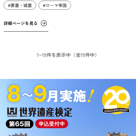
#要塞・城塞
#ローマ帝国
から街を守りました。その後ローマ帝国は東西に分裂し、
イベリア半島は西ローマ帝国の支配下に置かれますが、そ
の西ローマ帝国も476年に滅亡します。その後、イスラー
詳細ページを見る
ム教徒がイベリア半島に進出しますが、ルーゴの城壁群は
714年のイスラーム教徒の侵入などから長きにわたって街を
守り続けました。
1~15件を表示中（全15件中）