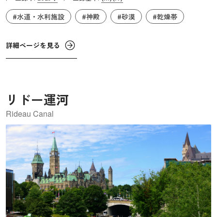
商交易のルートにも組み込まれ、南アラビアの経済・文化
#水道・水利施設
#神殿
#砂漠
#乾燥帯
の中心地となります。ユダヤ教・キリスト教の聖典である
『旧約聖書』には、“シェバの女王”が古代イスラエルの王
ソロモンを訪ね、香料などを贈る場面が描かれています。
詳細ページを見る
この“シェバの女王”がサバ王国の女王と考えられていま
す。イスラームの聖典である『コーラン（クルアーン）』
にも、“サバア（シェバ）王国の女王”がソロモン王と対峙
リドー運河
する話があり、「大金持ち」で「賢い」女王という記述も
あります。中世アラビアの文献にもサバ王国の繁栄ぶりが
Rideau Canal
記され、後世に伝えられています。