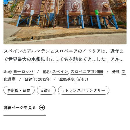
スペインのアルマデンとスロベニアのイドリアは、近年ま
で世界最大の水銀鉱山として名を馳せてきました。アルマ
デンでは古代から水銀の抽出が行われており、イドリアで
ヨーロッパ
スペイン
スロベニア共和国
文
地域:
/
国名:
,
/
分類:
は1490年に水銀が発見されます。そして、両地点ともハプ
化遺産
2012年
(ii)
(iv)
/
登録年:
/
登録基準:
スブルク家出身のスペイン国王フェリペ2世の時代にスペイ
#交易・貿易
#鉱山
#トランスバウンダリー
ンの領土であったことから、水銀の供給拡大へ大きく関わ
っていきました。現在、世界的に毒性の強い水銀の使用は
禁止される方向にあることから、消えていく技術や産業文
詳細ページを見る
化を伝える貴重な遺跡とも言えます。