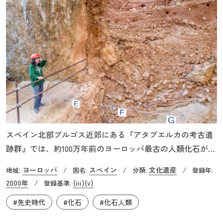
スペイン北部ブルゴス近郊にある『アタプエルカの考古遺
跡群』では、約100万年前のヨーロッパ最古の人類化石が
次々と発見されてきました。これらの人類の化石遺跡は、
ヨーロッパ
スペイン
文化遺産
地域:
/
国名:
/
分類:
/
登録年:
祖先の姿と生活様式を解明する貴重な手掛かりとなり、ア
2000年
(iii)
(v)
/
登録基準:
フリカ系祖先から現生人類への進化の系譜が記録されてい
#先史時代
#化石
#化石人類
ます。遺跡群はグラン・ドリーナ地区、シマ・デ・ロス・
ウエソス地区などから構成されており、先史時代の化石の