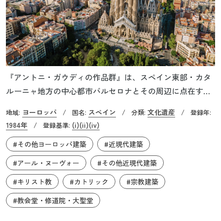
『アントニ・ガウディの作品群』は、スペイン東部・カタ
ルーニャ地方の中心都市バルセロナとその周辺に点在す
る、建築家アントニ・ガウディ（本名：アントニ・ガウデ
ヨーロッパ
スペイン
文化遺産
地域:
/
国名:
/
分類:
/
登録年:
ィ・イ・コルネ）が手掛けた7つの建築物によって構成され
1984年
(i)
(ii)
(iv)
/
登録基準:
ています。ガウディは、1852年に銅版器具職人の息子とし
#その他ヨーロッパ建築
#近現代建築
て生まれ、バルセロナの建築学校に進学しました。26歳の
時、パリ万博に作品を出展したことがきっかけで、最大の
#アール・ヌーヴォー
#その他近現代建築
支援者となる実業家エウゼビ・グエルと出会います。グエ
#キリスト教
#カトリック
#宗教建築
ルはガウディのパトロン的な存在として、自邸や別邸の設
計を委ねたほか、数々の傑作の建設に貢献しました。1883
#教会堂・修道院・大聖堂
年、ガウディはサグラダ・ファミリア贖罪聖堂の建築主任