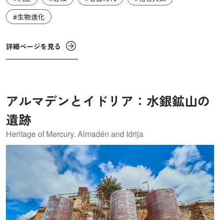
前1万1000年頃にかけての気温上昇によって人類の生活スタ
イルが変化したことで、洞窟美術は衰退していきます。ラ
#生物進化
ス・マデダス洞窟の壁画を最後前1万1000年以降、洞窟壁画
は描かれなくなったと考えられています。
詳細ページを見る
アルマデンとイドリア：水銀鉱山の
遺跡
Heritage of Mercury. Almadén and Idrija