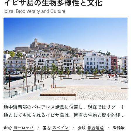
イビサ島の生物多様性と文化
Ibiza, Biodiversity and Culture
地中海西部のバレアレス諸島に位置し、現在ではリゾート
地としても知られるイビサ島は、固有の生物と歴史的建造
物が共存する複合遺産です。特に「ポシドニア・オセアニ
ヨーロッパ
スペイン
複合遺産
地域:
/
国名:
/
分類:
/
登録年: