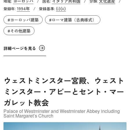
ヨーロッパ
イタリア共和国
文化遺産
地域:
/
国名:
/
分類:
/
にあったヴィチェンツァで「後期ルネサンス期を代表する
1994年
(i)
(ii)
登録年:
/
登録基準:
建築家」と称されたパッラーディオは街の改修を手掛ける
#ヨーロッパ建築
#ローマ建築（古典様式）
ことになります。彼は古代ローマ建築を徹底的に研究し
て、もともとあった建築物と新たなデザインを融合させる
#その他建築
ことで、街並を刷新しました。ヴィッラ・カプラは古代ロ
ーマ建築をモデルに、柱廊やドームを世俗建築に採用した
詳細ページを見る
「パッラーディオ様式」を代表する建築物です。彼が築き
上げた建築様式は、その後ヨーロッパやアメリカ大陸で多
大な影響を与えました。
ウェストミンスター宮殿、ウェスト
ミンスター・アビーとセント・マー
ガレット教会
Palace of Westminster and Westminster Abbey including
Saint Margaret’s Church