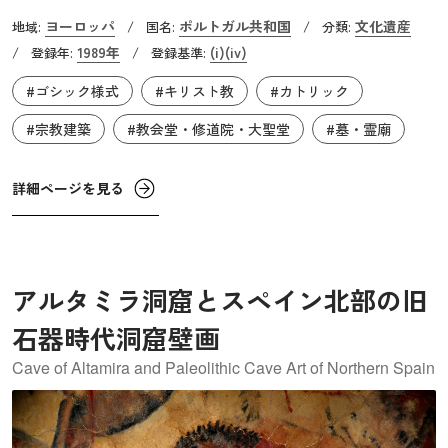
ー会修道院です。1143年にポルトガル初代国王に即位した
ヨーロッパ
ポルトガル共和国
文化遺産
地域:
/
国名:
/
分類:
アフォンソ1世は、1152年にはアルコバサ周辺の開拓を委任
1989年
(i)
(iv)
/
登録年:
/
登録基準:
する形で、シトー会へ一帯の土地を譲渡します。これに
#ゴシック様式
#キリスト教
#カトリック
は、当時キリスト教世界で力をつけ始めたシトー会の聖ベ
ルナールから支援を得たいというアフォンソ1世の目論見が
#宗教建築
#教会堂・修道院・大聖堂
#墓・霊廟
あったと言われています。修道院の建設は1178年に開始さ
れました。
詳細ページを見る
アルタミラ洞窟とスペイン北部の旧
石器時代洞窟壁画
Cave of Altamira and Paleolithic Cave Art of Northern Spain