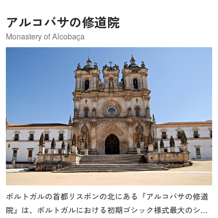
されました。19世紀に大学はマドリードへ移転しコンプル
アルコバサの修道院
テンセ大学となりますが、市民が資金を出してこの地に建
物を残し、1977年にアルカラ・デ・エナレス大学として再
Monastery of Alcobaça
開校しました。
ポルトガルの首都リスボンの北にある『アルコバサの修道
院』は、ポルトガルにおける初期ゴシック様式最大のシト