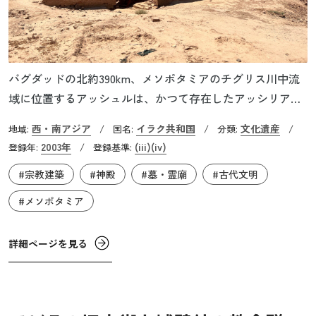
バグダッドの北約390km、メソポタミアのチグリス川中流
域に位置するアッシュルは、かつて存在したアッシリア帝
国最初の首都となった都市です。現在ではカラット・シェ
西・南アジア
イラク共和国
文化遺産
地域:
/
国名:
/
分類:
/
ルカットと呼ばれています。都市の起源は紀元前3千年紀前
2003年
(iii)
(iv)
登録年:
/
登録基準:
半、シュメール人の初期王朝が存在していた時代に遡りま
#宗教建築
#神殿
#墓・霊廟
#古代文明
す。アッカド帝国（紀元前2334～前2154年頃）の時代には
重要な中心地であり、ウル第3王朝（紀元2112～前2004年
#メソポタミア
頃）には統治下に置かれていました。紀元前14世紀から前9
世紀にかけては、アッシリア帝国の都が置かれ、西アジア
詳細ページを見る
の交易都市として発展していきます。しかし、紀元前612年
に新バビロニアとメディアにより破壊され、その後1～2世
紀のパルティア時代に都市は再建されました。