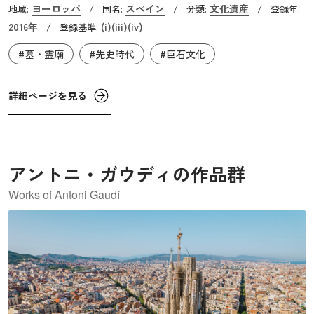
ヨーロッパ
スペイン
文化遺産
地域:
/
国名:
/
分類:
/
登録年:
エル・ロメラルのトロス（円蓋墓）の3つの巨石遺跡に2つ
2016年
(i)
(iii)
(iv)
/
登録基準:
の自然要素が含まれ構成されています。自然要素には「恋
#墓・霊廟
#先史時代
#巨石文化
人たちの岩」を意味するラ・ペーニャ・デ・ロス・エナモ
ラドスと、この地域のランドマークであるトルカル山が含
まれています。これらの巨石遺跡群は、新石器時代から青
詳細ページを見る
銅器時代にかけて築かれ、まぐさ石による屋根や人造のド
ーム型天井を持つトロスが現在も残っています。
アントニ・ガウディの作品群
Works of Antoni Gaudí