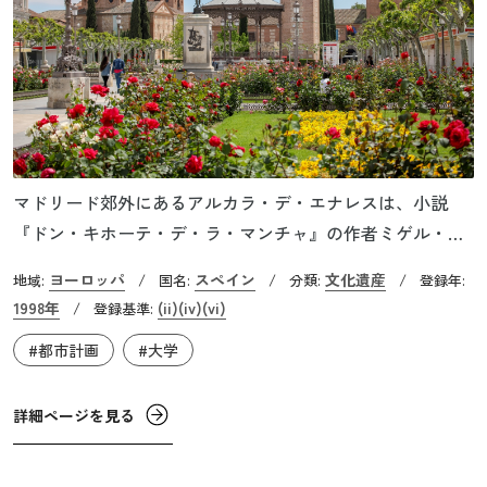
マドリード郊外にあるアルカラ・デ・エナレスは、小説
『ドン・キホーテ・デ・ラ・マンチャ』の作者ミゲル・
デ・セルバンテスの出身地として知られています。ここ
ヨーロッパ
スペイン
文化遺産
地域:
/
国名:
/
分類:
/
登録年:
は、世界で最初に計画された大学都市です。1508年、カス
1998年
(ii)
(iv)
(vi)
/
登録基準:
ティーリャ王国の摂政を務めたシスネロス枢機卿がキリス
#都市計画
#大学
ト教の理想郷を目指し、この地にアルカラ・デ・エナレス
大学を開学したことから学園都市の歴史は始まります。シ
スネロス卿は土地を購入し、大学都市の実現に必要なイン
詳細ページを見る
フラを整備しました。この計画には、大学、寮、病院、印
刷所などが含まれており、世界初の多言語対訳聖書も刊行