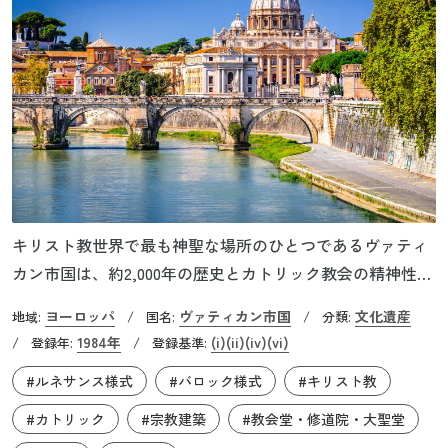
キリスト教世界で最も神聖な場所のひとつであるヴァティ
カン市国は、約2,000年の歴史とカトリック教会の精神性の
証として存在しています。ローマ教皇を国家元首とするこ
ヨーロッパ
ヴァティカン市国
文化遺産
地域:
/
国名:
/
分類:
の国は人口800人、総面積0.44km2と世界最小の独立国であ
1984年
(i)
(ii)
(iv)
(vi)
/
登録年:
/
登録基準:
りながら、国全体が世界遺産に登録されている唯一の場所
#ルネサンス様式
#バロック様式
#キリスト教
です。サン・ピエトロ大聖堂の立つヴァティカンの丘は、
イエス・キリストの最初の弟子であり初代教皇でもある聖
#カトリック
#宗教建築
#教会堂・修道院・大聖堂
ペテロの墓所であったとされています。4世紀になると、