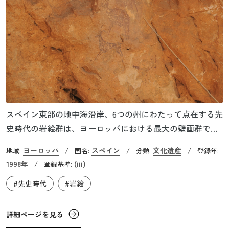
スペイン東部の地中海沿岸、6つの州にわたって点在する先
史時代の岩絵群は、ヨーロッパにおける最大の壁画群で
す。紀元前1万～3500年の狩猟採集民によって描かれたとさ
ヨーロッパ
スペイン
文化遺産
地域:
/
国名:
/
分類:
/
登録年:
れる岸壁画は総数700以上に及び、現在も新たなものが発見
1998年
(iii)
/
登録基準:
されています。壁画は赤、黒、白の顔料で写実的に描かれ
#先史時代
#岩絵
ており、ウシやウマ、ヤギなどの動物のほか、人々が狩猟
や戦闘、蜂蜜の採集などをしているストーリー性のある絵
柄が残っています。これらの壁画群に描かれているストー
詳細ページを見る
リーの関連性や技術を検証したところ、ヨーロッパの他の