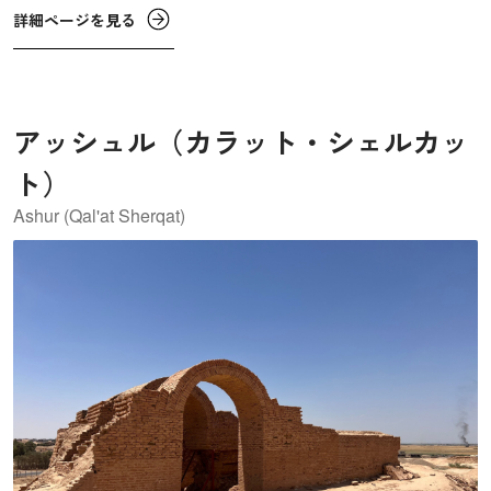
他にも、狩猟の場面や幾何学的なモチーフなどが描かれた
詳細ページを見る
絵や彫刻のパネルも見つかっています。化石や遺構の眠る
洞窟内では、現在も発掘作業が続けられています。
アッシュル（カラット・シェルカッ
ト）
Ashur (Qal'at Sherqat)