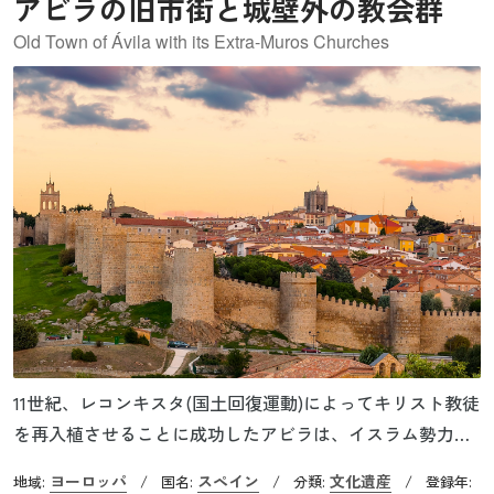
アビラの旧市街と城壁外の教会群
Old Town of Ávila with its Extra-Muros Churches
11世紀、レコンキスタ(国土回復運動)によってキリスト教徒
を再入植させることに成功したアビラは、イスラム勢力か
らの反撃に備えるために街全体を城壁で取り囲み要塞化し
ヨーロッパ
スペイン
文化遺産
地域:
/
国名:
/
分類:
/
登録年: