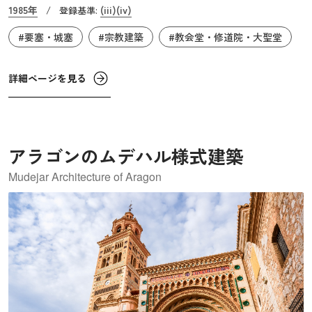
ました。9年の歳月を費やして完成した城壁は、高さ12m×
1985年
(iii)
(iv)
/
登録基準:
全長2.5kmの規模を誇り、半円形の88の塔に9つの門を備え
#要塞・城塞
#宗教建築
#教会堂・修道院・大聖堂
て、堅牢な姿でそびえ立っています。
詳細ページを見る
アラゴンのムデハル様式建築
Mudejar Architecture of Aragon