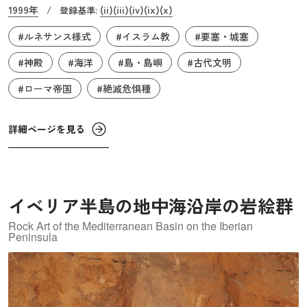
カ」と呼ばれる海草は、地中海沿岸にのみ分布する固有種
1999年
(ii)
(iii)
(iv)
(ix)
(x)
/
登録基準:
であり、その中でもイビサ島周辺のものは最も良好な保存
#ルネサンス様式
#イスラム教
#要塞・城塞
状態にあるとされています。この海草草原は、絶滅危惧種
を含む多様な海洋生物の産卵・生育の場として重要であ
#神殿
#海洋
#島・島嶼
#古代文明
り、また、海岸を嵐から守る天然の防波堤としても機能し
#ローマ帝国
#絶滅危惧種
ています。さらに、1ヘクタールあたり年間21トンのバイオ
マスを生産するなど、生物生産性も非常に高く、熱帯雨林
詳細ページを見る
に匹敵します。
イベリア半島の地中海沿岸の岩絵群
Rock Art of the Mediterranean Basin on the Iberian
Peninsula