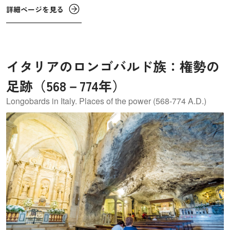
となり設計に奔走します。しかし、1926年に建築途中の聖
詳細ページを見る
堂を残し、不慮の事故でこの世を去ってしまいました。
イタリアのロンゴバルド族：権勢の
足跡（568－774年）
Longobards in Italy. Places of the power (568-774 A.D.)