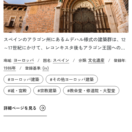
スペインのアラゴン州にあるムデハル様式の建築群は、12
～17世紀にかけて、レコンキスタ後もアラゴン王国への残
留が許されたイスラム教徒らにより建設されました。現存
ヨーロッパ
スペイン
文化遺産
地域:
/
国名:
/
分類:
/
登録年:
する10件の建造物には、テルエルのサンタ・マリア・デ・
1986年
(iv)
/
登録基準:
メディアビーリャ大聖堂やサン・ペドロ聖堂、州都サラゴ
#ヨーロッパ建築
#その他ヨーロッパ建築
サのアルハフェリア宮殿やサン・パブロ聖堂などが含ま
れ、世界遺産に登録されています。
#城・宮殿
#宗教建築
#教会堂・修道院・大聖堂
詳細ページを見る