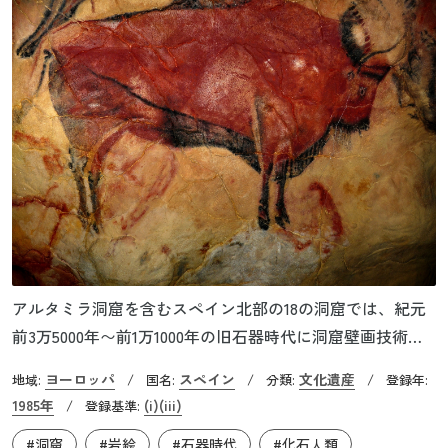
アルタミラ洞窟を含むスペイン北部の18の洞窟では、紀元
前3万5000年〜前1万1000年の旧石器時代に洞窟壁画技術が
絶頂期を迎えたことを示しています。氷河期末の前1万
ヨーロッパ
スペイン
文化遺産
地域:
/
国名:
/
分類:
/
登録年:
7000〜前1万3000年頃、西ヨーロッパではマグダレニアンと
1985年
(i)
(iii)
/
登録基準:
呼ばれる芸術的到達点が訪れます。しかし、前1万3000年〜
#洞窟
#岩絵
#石器時代
#化石人類