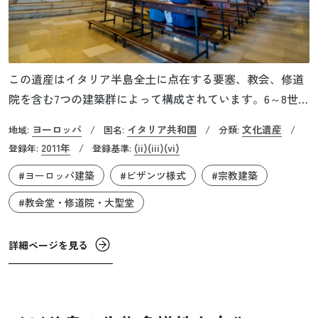
この遺産はイタリア半島全土に点在する要塞、教会、修道
院を含む7つの建築群によって構成されています。6～8世
紀、北欧から移住してきたロンゴバルド族はイタリア半島
ヨーロッパ
イタリア共和国
文化遺産
地域:
/
国名:
/
分類:
/
を広く統治し、独自の文化を発展させました。これらの建
2011年
(ii)
(iii)
(vi)
登録年:
/
登録基準:
築物は在りし日のロンゴバルド王国の面影を現在に残して
#ヨーロッパ建築
#ビザンツ様式
#宗教建築
います。その建築様式は、古代ローマの伝統やキリスト教
の精神性、ビザンツ文化、北欧のゲルマン様式を統合させ
#教会堂・修道院・大聖堂
たもので、古代から中世へと続く時代の変遷を物語ってい
ます。
詳細ページを見る