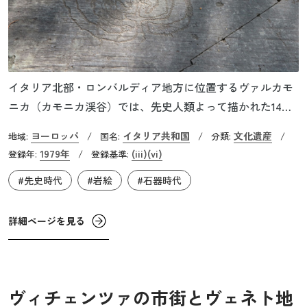
イタリア北部・ロンバルディア地方に位置するヴァルカモ
ニカ（カモニカ渓谷）では、先史人類よって描かれた14万
点に及ぶ岩絵が約70kmもの範囲で発見されています。その
ヨーロッパ
イタリア共和国
文化遺産
地域:
/
国名:
/
分類:
/
絵柄は、戦争や狩猟・農耕、宗教的儀式の様子など様々
1979年
(iii)
(vi)
登録年:
/
登録基準:
で、中には紀元前8000年頃の旧石器時代のものもありま
#先史時代
#岩絵
#石器時代
す。岩絵はこの地の人々によって、約8,000年にわたって描
かれ続けましたが、紀元前1世紀のローマ軍の侵攻を境に岩
絵を描く文化が途絶えたと考えられています。
詳細ページを見る
ヴィチェンツァの市街とヴェネト地