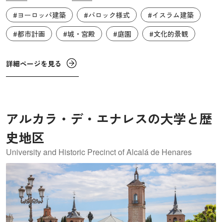
された景観、自然と人間の営み、都市と農村の生活、森林
#ヨーロッパ建築
#バロック様式
#イスラム建築
の野生動物と洗練された建築物など、多様な要素が織り交
ぜられています。王家の繁栄を今に伝える離宮と庭園はロ
#都市計画
#城・宮殿
#庭園
#文化的景観
ドリーゴ作曲の『アランフエス協奏曲』によって世界中に
知られました。
詳細ページを見る
アルカラ・デ・エナレスの大学と歴
史地区
University and Historic Precinct of Alcalá de Henares