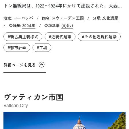
トン無線局は、1922〜1924年にかけて建設された、大西洋
を越える無線通信時代の初期を象徴する遺産です。海沿い
ヨーロッパ
スウェーデン王国
文化遺産
地域:
/
国名:
/
分類:
に広がる約110万㎡の広大な敷地には、当時スウェーデン国
2004年
(ii)
(iv)
/
登録年:
/
登録基準:
内最高の高さを誇った127mのアンテナ鉄塔6基や、アンテ
#新古典主義様式
#近現代建築
#その他近現代建築
ナ付きの短波送信機、初代アレクサンダーソン製の送信機
を持つ建物、職員のための住宅街などが含まれています。
#都市計画
#工場
主要な建物は建築家のカール・オーケルブラッドによって
新古典主義様式で設計され、当時スウェーデンで最も高い
詳細ページを見る
建造物となったアンテナ鉄塔は、構造エンジニアのヘンリ
ック・クルーガーによって設計されました。大西洋を横断
する無線通信初期の施設としては非常に保存状態が良いこ
とが特徴です。
ヴァティカン市国
Vatican City