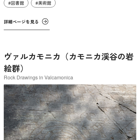
#図書館
#美術館
ローマ帝国皇帝として最初にキリスト教を保護したコンス
タンティヌス1世の命により、バシリカ式の教会堂が建てら
詳細ページを見る
れました。主要な巡礼地でもあるヴァティカンは、キリス
ト教の歴史と直接的に結びついているのみならず、ルネサ
ンスやバロック美術の理想であり、模範的な創造物でもあ
ります。
ヴァルカモニカ（カモニカ渓谷の岩
絵群）
Rock Drawings in Valcamonica