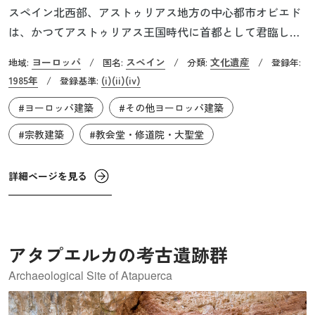
スペイン北西部、アストゥリアス地方の中心都市オビエド
は、かつてアストゥリアス王国時代に首都として君臨して
いました。この地はイスラム勢力に征服されたのち、レコ
ヨーロッパ
スペイン
文化遺産
地域:
/
国名:
/
分類:
/
登録年:
ンキスタの口火を切った西ゴート王国の貴族ペラーヨによ
1985年
(i)
(ii)
(iv)
/
登録基準:
って奪還され、718年にアストゥリアス王国が建国されま
#ヨーロッパ建築
#その他ヨーロッパ建築
す。その後、8～10世紀にかけて首都オビエドに幾つものキ
リスト教の教会が建てられ、現在ではオビエド市街や郊外
#宗教建築
#教会堂・修道院・大聖堂
に残る6つの教会と関連施設が世界遺産として登録されてい
ます。特徴的なのは、プレロマネスク様式の1つであるアス
詳細ページを見る
トゥリアス様式で建造されている点です。その代表例がサ
ンタ・マリア・デル・ナランコ教会で、装飾や彫刻、ファ
サードなどがビザンツ様式から着想を得て建てられていま
す。この教会建築が後のイベリア半島における建築様式の
アタプエルカの考古遺跡群
発展に強い影響を与えました。
Archaeological Site of Atapuerca