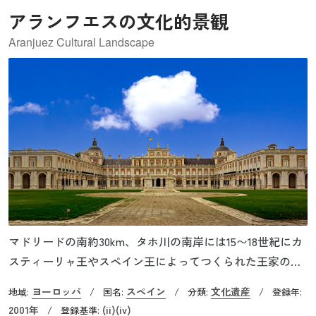
アランフエスの文化的景観
Aranjuez Cultural Landscape
マドリードの南約30km、タホ川の南岸には15〜18世紀にカ
スティーリャ王やスペイン王によってつくられた王家の夏
の離宮と無数の庭園が今に残されています。アランフエス
ヨーロッパ
スペイン
文化遺産
地域:
/
国名:
/
分類:
/
登録年:
の文化的景観には、入り組んだ水路が幾何学的にデザイン
2001年
(ii)
(iv)
/
登録基準: