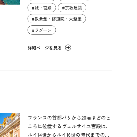
ました。10世紀には主要な海運国とな
#城・宮殿
#宗教建築
り、1797年のナポレオン1世から侵略
#教会堂・修道院・大聖堂
を受けるまで約1,100年間自治都市とし
て独立し続けました。
#ラグーン
詳細ページを見る
フランスの首都パリから20㎞ほどのと
ころに位置するヴェルサイユ宮殿は、
ルイ14世からルイ16世の時代までのフ