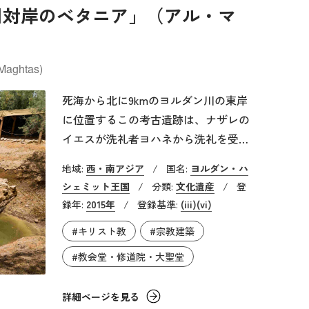
川対岸のベタニア」（アル・マ
した。
-Maghtas)
死海から北に9kmのヨルダン川の東岸
に位置するこの考古遺跡は、ナザレの
イエスが洗礼者ヨハネから洗礼を受け
た場所であるといわれています。遺跡
地域:
西・南アジア
/
国名:
ヨルダン・ハ
は預言者エリヤが天に昇ったとされる
シェミット王国
/
分類:
文化遺産
/
登
聖エリヤの丘と、洗礼者である聖ヨハ
録年:
2015年
/
登録基準:
(iii)
(vi)
ネ教会群の2つの地区で構成されてい
#キリスト教
#宗教建築
ます。ローマ帝国やビザンツ帝国の時
代の教会や礼拝堂、修道院、洗礼のた
#教会堂・修道院・大聖堂
めの水場などが残っており、古くから
キリスト教徒の重要な巡礼地になって
詳細ページを見る