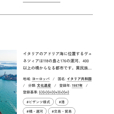
います。そのためカトリック教徒だけ
でなく、正教会や英国国教会など様々
な宗派のキリスト教徒がこの地を訪れ
ており、先代のローマ教皇であるフラ
ンシスコ法王も2014年に訪れていま
す。
イタリアのアドリア海に位置するヴェ
ネツィアは118の島と176の運河、400
以上の橋からなる都市です。異民族の
攻撃から避難したウェネティ人が潟
地域:
ヨーロッパ
/
国名:
イタリア共和国
(イタリア語でラグーナ)に都市を築き
/
分類:
文化遺産
/
登録年:
1987年
/
ました。7世紀には本格的な建物が建
登録基準:
(i)
(ii)
(iii)
(iv)
(v)
(vi)
てられ、8世紀には形式上ではビザン
#ビザンツ様式
#港
ツ帝国に従属しつつも、実質的に独立
を保ち、東方貿易の拠点として発展し
#橋・運河
#交易・貿易