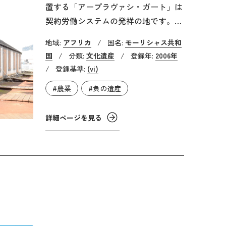
置する「アープラヴァシ・ガート」は
契約労働システムの発祥の地です。ア
ープラヴァシ・ガートには多くの移民
地域:
アフリカ
/
国名:
モーリシャス共和
がサトウキビ農園での労働者として送
国
/
分類:
文化遺産
/
登録年:
2006年
り込まれました。移民の大半はインド
/
登録基準:
(vi)
からの移民でした。これらの年季労働
#農業
#負の遺産
者の3分の1は祖国に帰国するか、別の
地へ移住しましたが、3分の2はモーリ
詳細ページを見る
シャスに永住しました。現在のモーリ
シャスの人口の70％は当時の移民の子
孫たちであり、この地は彼らの記憶や
伝統等も表す、モーリシャスのアイデ
ンティティの象徴にもなっています。