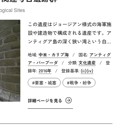
gical Sites
この遺産はジョージアン様式の海軍施
設や建造物で構成される遺産です。ア
ンティグア島の深く狭い湾という自然
地形はハリケーンを防ぎ、船舶の修理
地域:
中米・カリブ海
/
国名:
アンティグ
に最適でした。18世紀末から19世紀初
ア・バーブーダ
/
分類:
文化遺産
/
登
頭の英仏植民地戦争期に、多くの建物
録年:
2016年
/
登録基準:
(ii)
(iv)
を建設し規模を拡大させました。英仏
#要塞・城塞
#戦争・紛争
植民地戦争が鎮まった後は、1889年に
イギリス海軍がドックを閉鎖するまで
詳細ページを見る
イギリス海軍の艦艇の整備や拠点とし
ての重要な役割を担いました。閉鎖理
由は艦艇の大型化に伴い、艦艇が深く
狭い湾を航行できなくなったことなど
が挙げられ、閉鎖後は廃墟化が進みま