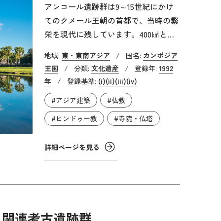
アンコール遺跡群は9～15世紀にかけ
てのクメール王朝の首都で、当時の繁
栄を現代に残しています。400㎢とい
う広大な範囲に、600以上の寺院や水
地域:
東・東南アジア
/
国名:
カンボジア
利施設などの遺構が残っています。登
王国
/
分類:
文化遺産
/
登録年:
1992
録エリア内には多くの村が点在し、ア
年
/
登録基準:
(i)
(ii)
(iii)
(iv)
ンコール朝の時代まで祖先が遡る村も
#アジア建築
#仏教
存在します。アンコール朝の歴代の王
は即位のたびに都城と寺院を造営し、
#ヒンドゥー教
#寺院・仏塔
自身を神格化させました。クメール美
術が花開いた地域であると同時にクメ
詳細ページを見る
ール美術を代表する地域でもあり、東
南アジア全域に大きな影響を及ぼしま
した。
と関連考古遺跡群