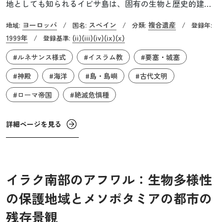
地としても知られるイビサ島は、固有の生物と歴史的建造
物が共存する複合遺産です。特に「ポシドニア・オセアニ
ヨーロッパ
スペイン
複合遺産
地域:
/
国名:
/
分類:
/
登録年:
カ」と呼ばれる海草は、地中海沿岸にのみ分布する固有種
1999年
(ii)
(iii)
(iv)
(ix)
(x)
/
登録基準:
であり、その中でもイビサ島周辺のものは最も良好な保存
#ルネサンス様式
#イスラム教
#要塞・城塞
状態にあるとされています。この海草草原は、絶滅危惧種
を含む多様な海洋生物の産卵・生育の場として重要であ
#神殿
#海洋
#島・島嶼
#古代文明
り、また、海岸を嵐から守る天然の防波堤としても機能し
#ローマ帝国
#絶滅危惧種
ています。さらに、1ヘクタールあたり年間21トンのバイオ
マスを生産するなど、生物生産性も非常に高く、熱帯雨林
詳細ページを見る
に匹敵します。
イラク南部のアフワル：生物多様性
の保護地域とメソポタミアの都市の
残存景観