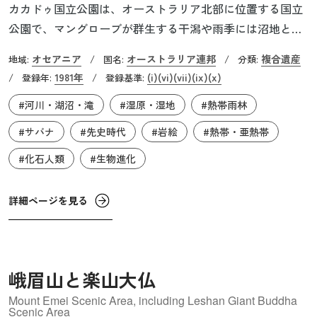
カカドゥ国立公園は、オーストラリア北部に位置する国立
公園で、マングローブが群生する干潟や雨季には沼地と化
す氾濫原、熱帯雨林、サバンナなど、様々な自然環境が広
オセアニア
オーストラリア連邦
複合遺産
地域:
/
国名:
/
分類:
がり、多くの野生動植物が見られます。植物は1,600種を超
1981年
(i)
(vi)
(vii)
(ix)
(x)
/
登録年:
/
登録基準:
え、動物は「人食いワニ」の逸話で有名なイリエワニをは
#河川・湖沼・滝
#湿原・湿地
#熱帯雨林
じめ123種類の爬虫類、ワラビーなど60種類以上の哺乳類、
「ジャビル」と呼ばれるコウノトリ科のセイタカコウなど
#サバナ
#先史時代
#岩絵
#熱帯・亜熱帯
270種類以上の鳥類のほか、数千種にも及ぶ昆虫が生息して
#化石人類
#生物進化
います。
詳細ページを見る
峨眉山と楽山大仏
Mount Emei Scenic Area, including Leshan Giant Buddha
Scenic Area