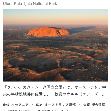
活の変遷を知ることのできる貴重な場所となっています。
Uluru-Kata Tjuta National Park
『ウルル、カタ・ジュタ国立公園』は、オーストラリア中
央の半砂漠地帯に位置し、一枚岩のウルル（エアーズ・ロ
ック）と、そこから約45km西にある36の巨岩群カタ・ジュ
オセアニア
オーストラリア連邦
複合遺産
地域:
/
国名:
/
分類:
タから構成されています。ウルルは周囲約9km、高さ