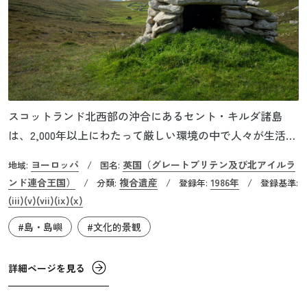
スコットランド北西部の沖合にあるセント・キルダ諸島
は、2,000年以上にわたって厳しい環境の中で人々が生活し
ていた証拠を残しており、農耕や羊の飼育など自給自足に
ヨーロッパ
英国（グレートブリテン及び北アイルラ
地域:
/
国名:
よる土地利用がみられる文化的景観です。また、火山活動
ンド連合王国）
複合遺産
1986年
/
分類:
/
登録年:
/
登録基準:
後の風化と氷河による浸食作用によって生まれた険しい断
(iii)
(v)
(vii)
(ix)
(x)
崖や海食柱といった景観を有しています。海鳥の繁殖地で
#島・島嶼
#文化的景観
もあり、ニシツノメドリやシロカツオドリなど多様な鳥類
約100万羽が営巣しています。2026年3月時点で、イギリス
詳細ページを見る
唯一の複合遺産でもあります。