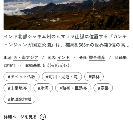
インド北部シッキム州のヒマラヤ山脈に位置する『カンチ
ェンジュンガ国立公園』は、標高8,586mの世界第3位の高
峰カンチェンジュンガを中心とする国立公園です。標高差
西・南アジア
インド
複合遺産
地域:
/
国名:
/
分類:
/
登録年:
は最大でおよそ7.3km（標高1,220m〜8,586m）もあり、ヒ
2016年
(iii)
(vi)
(vii)
(x)
/
登録基準:
マラヤ山脈の中でも非常に急峻な地形が特徴です。この高
#チベット仏教
#河川・湖沼・滝
#森林
度差によって気候や降水量の違いが生じ、亜熱帯から高山
地帯まで多彩な生態系を有しています。園内には非常に多
#山岳地帯
#氷河
#熱帯・亜熱帯
#寒帯
様な動植物が生息しており、固有種や希少種の多さも評価
#絶滅危惧種
されています。また、多数の湖や氷河が点在しており、そ
の中には全長26kmのゼム氷河も含まれます。
詳細ページを見る