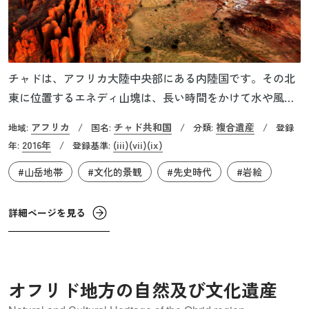
チャドは、アフリカ大陸中央部にある内陸国です。その北
東に位置するエネディ山塊は、長い時間をかけて水や風に
浸食された台地となった砂岩の山塊です。峡谷には断崖や
アフリカ
チャド共和国
複合遺産
地域:
/
国名:
/
分類:
/
登録
天然のアーチ、尖塔などの絶景が広がります。最大の峡谷
2016年
(iii)
(vii)
(ix)
年:
/
登録基準:
では、水が常時湛えられているので、動植物や人間の生活
#山岳地帯
#文化的景観
#先史時代
#岩絵
を維持するとともに、生態系を維持する上でも重要な役割
を果たしています。洞窟や峡谷の表面の岩には、何千もの
絵が描かれたり彫られたりしています。紀元前5000年代の
詳細ページを見る
岩絵もあり、サハラ砂漠最大の壁画群のひとつとなってい
ます。エネディ山塊は自然美や文明の存在を示す文化的価
値が認められ、複合遺産として登録されました。
オフリド地方の自然及び文化遺産