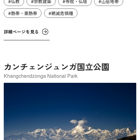
#仏教
#宗教建築
#寺院・仏塔
#山岳地帯
います。この場所は、岷江とその支流の大渡河、大渡河の
支流である青衣江の合流点にあり、流れが急で多くの水難
#熱帯・亜熱帯
#絶滅危惧種
事故や水害が引き起こされていました。そのため、水難事
故の防止や安全を祈願して造られました。8世紀前半に僧の
詳細ページを見る
海運が大仏を堀りはじめ、約90年かけて完成しました。
カンチェンジュンガ国立公園
Khangchendzonga National Park