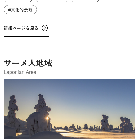
た鋭い峰や深い谷、奇岩などが織りなす複雑な地形が特徴
#文化的景観
です。また、自然環境も非常に多様で、標高や地形の違い
によって様々な植生帯が形成されています。さらに山中を
詳細ページを見る
流れる多数の滝は、冬には凍結して幻想的な氷瀑となりま
す。四季折々の気象条件によって変化する自然の美しさか
ら、金剛山は北朝鮮屈指の景勝地となっています。
サーメ人地域
Laponian Area