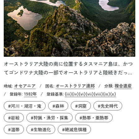
オーストラリア大陸の南に位置するタスマニア島は、かつ
てゴンドワナ大陸の一部でオーストラリアと陸続きだった
島です。2万1,000年前頃に、海水面の上昇によって本土と
オセアニア
オーストラリア連邦
複合遺産
地域:
/
国名:
/
分類:
海峡で隔てられました。タスマニア島では、太古の姿を保
1982年
(iii)
(iv)
(vi)
(vii)
(viii)
(ix)
(x)
/
登録年:
/
登録基準:
った植物や独自の進化を遂げた動物が見られます。1982年
#河川・湖沼・滝
#森林
#洞窟
#先史時代
に自然遺産として世界遺産登録されましたが、1989年には
文化遺産の価値も認められて、複合遺産になりました。氷
#岩絵
#狩猟・漁労・採集
#熱帯・亜熱帯
河の流動によって大地が浸食され、平坦な山頂や荒々しい
#温帯
#生物進化
#絶滅危惧種
斜面、多数の湖が誕生し、世界最大規模の壮観な原生地帯