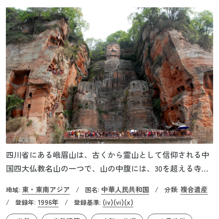
四川省にある峨眉山は、古くから霊山として信仰される中
国四大仏教名山の一つで、山の中腹には、30を超える寺院
があります。1世紀頃、峨眉山に中国初の仏教寺院が建立さ
東・東南アジア
中華人民共和国
複合遺産
地域:
/
国名:
/
分類:
れてから、この地は仏教の聖地のひとつとなりました。約
1996年
(iv)
(vi)
(x)
/
登録年:
/
登録基準:
20㎞東には、世界最大の磨崖仏である楽山大仏が鎮座して