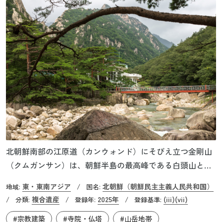
北朝鮮南部の江原道（カンウォンド）にそびえ立つ金剛山
（クムガンサン）は、朝鮮半島の最高峰である白頭山と並
ぶ名山として知られています。標高は約1,600mで、山岳部
東・東南アジア
北朝鮮（朝鮮民主主義人民共和国）
地域:
/
国名:
の「内金剛（ネグムガン）」と「外金剛（ウェグムガ
複合遺産
2025年
(iii)
(vii)
/
分類:
/
登録年:
/
登録基準:
ン）」、海岸部に位置する「海金剛（ヘグムガン）」に分
#宗教建築
#寺院・仏塔
#山岳地帯
けられます。金剛山は、氷河の浸食作用によって形成され