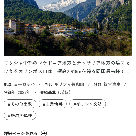
ギリシャ中部のマケドニア地方とテッサリア地方の境にそ
びえるオリンポス山は、標高2,918mを誇る同国最高峰で
す。エーゲ海の海岸線にほど近い場所に位置し、岩峰や峡
ヨーロッパ
ギリシャ共和国
複合遺産
地域:
/
国名:
/
分類:
/
谷、渓流が織りなす景観が広がります。山頂付近はしばし
2026年
(vi)
(x)
登録年:
/
登録基準:
ば雲や霧、雪に覆われ、荒天になることも多く、こうした
#その他宗教
#山岳地帯
#ギリシャ文明
近寄りがたい自然環境が古来人々に畏敬の念を抱かせてき
ました。古代ギリシャの人々は、険しく神秘的なこの山に
#絶滅危惧種
神々が暮らしていると考え、オリンポス山はギリシャ神話
の中心的な舞台として語り継がれるようになりました。
詳細ページを見る