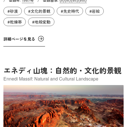
1987年
(v)
(vi)
(vii)
(viii)
/
登録年:
/
登録基準:
348m、全長3,400mの巨大な花崗砂岩で、一枚岩としては
#砂漠
#文化的景観
#先史時代
#岩絵
世界2位の大きさを誇ります。約3～4億年前の造山運動に
より、水平だった砂岩層がほぼ垂直に立ち上がって地表に
#乾燥帯
#地殻変動
現れ、硬い岩質のため浸食や風化を免れて現在の姿が残り
ました。地中には岩全体の3分の2以上が埋まっていると考
詳細ページを見る
えられています。カタ・ジュタも同じ過程で形成されまし
たが、より軟らかい岩石でできていたため浸食と風化が進
み、異なる形状になりました。名称は先住民アボリジナ
ル・ピープルのアナング族の言葉で、ウルルは「日陰の場
エネディ山塊：自然的・文化的景観
所」、カタ・ジュタは「たくさんの頭」を意味します。
Ennedi Massif: Natural and Cultural Landscape