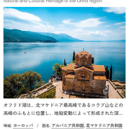
Natural and Cultural Heritage of the Ohrid region
オフリド湖は、北マケドニア最高峰であるコラブ山などの
高峰のふもとに位置し、地殻変動によって形成された深く
て古い湖です。およそ200万年から300万年にわたり、絶え
ヨーロッパ
アルバニア共和国
北マケドニア共和国
地域:
/
国名:
,
間なく存在し続けてきました。ロシアのバイカル湖、アフ