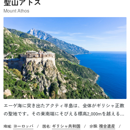
聖山アトス
Mount Athos
エーゲ海に突き出たアクティ半島は、全体がギリシャ正教
の聖地です。その東南端にそびえる標高2,000mを越える山
がアトス山であり、「聖山アトス」と呼ばれています。こ
ヨーロッパ
ギリシャ共和国
複合遺産
地域:
/
国名:
/
分類:
/
の世界遺産は同じくギリシャ正教徒の聖地である『メテオ