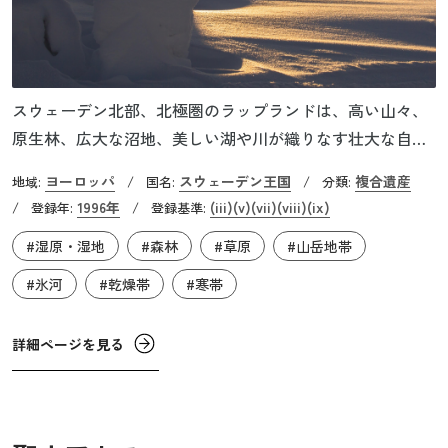
スウェーデン北部、北極圏のラップランドは、高い山々、
原生林、広大な沼地、美しい湖や川が織りなす壮大な自然
景観を有しています。この地域のうち、スウェーデン最北
ヨーロッパ
スウェーデン王国
複合遺産
地域:
/
国名:
/
分類:
端に位置する4つの国立公園（パディエランタ、サーレ
1996年
(iii)
(v)
(vii)
(viii)
(ix)
/
登録年:
/
登録基準:
ク、ストーラ・シェーファレット、ムッドゥス）と2つの国
#湿原・湿地
#森林
#草原
#山岳地帯
立自然保護区（シャウンニャ、ストゥッバ）、スリチェル
マ氷河地帯、チューオルタ渓谷、ラパダーレ・デルタを含
#氷河
#乾燥帯
#寒帯
む約9,400km2の地域は、氷河によって形成された自然環境
と、そこに暮らすサーメ（ラップ）人の文化が息づく地域
詳細ページを見る
として、複合遺産に登録されています。