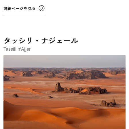
だといわれています。世界遺産には7つの国立公園にまたが
詳細ページを見る
る、総面積約1万5,842㎢のエリアが登録されています。
タッシリ・ナジェール
Tassili n'Ajjer