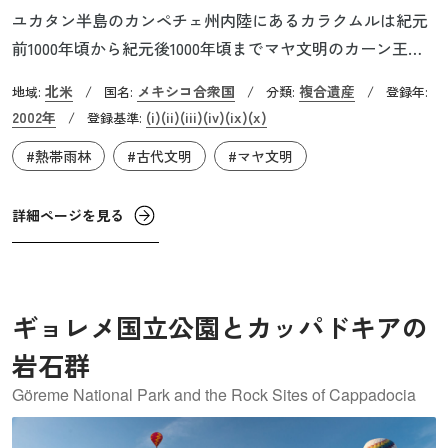
ユカタン半島のカンペチェ州内陸にあるカラクムルは紀元
前1000年頃から紀元後1000年頃までマヤ文明のカーン王朝
の本拠地として発展した古代都市です。文明崩壊後、都市
北米
メキシコ合衆国
複合遺産
地域:
/
国名:
/
分類:
/
登録年:
は完全に放棄され、無人状態が続きました。そのため都市
2002年
(i)
(ii)
(iii)
(iv)
(ix)
(x)
/
登録基準:
は全体として非常に良い状態で保たれ、当時の都市の様子
#熱帯雨林
#古代文明
#マヤ文明
や生活、文化を鮮明に知ることができます。また象形文字
の碑文やレリーフ彫刻も当時の様子を記録しています。し
かし9～10世紀頃に古典マヤ文明が崩壊した理由は判明して
詳細ページを見る
おらず、謎ものこる古代都市です。
ギョレメ国立公園とカッパドキアの
岩石群
Göreme National Park and the Rock Sites of Cappadocia