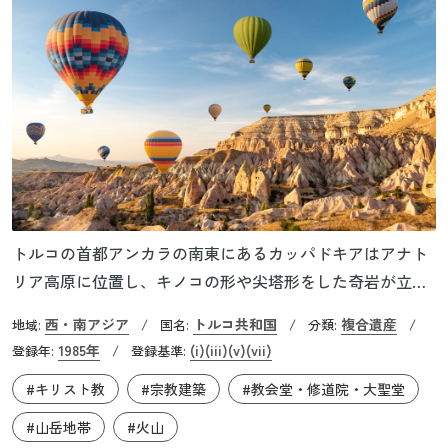
トルコの首都アンカラの南東にあるカッパドキアはアナト
リア高原に位置し、キノコの形や尖塔形をした奇岩が立ち
並び、トルコを代表する観光地の一つです。南と東にある
西・南アジア
トルコ共和国
複合遺産
地域:
/
国名:
/
分類:
/
エルジェス山とハッサン山という3,000m級の山が約300万
1985年
(i)
(iii)
(v)
(vii)
登録年:
/
登録基準:
年前に起こした大噴火で、一帯が火山灰や溶岩に覆われま
#キリスト教
#宗教建築
#教会堂・修道院・大聖堂
した。それが長い年月を経て積み重ねられ、火山灰の層は
凝灰岩に、溶岩は玄武岩となりました。もろさのある凝灰
#山岳地帯
#火山