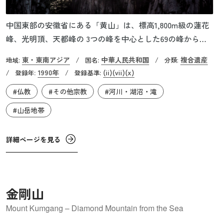
中国東部の安徽省にある「黄山」は、標高1,800m級の蓮花
峰、光明頂、天都峰の 3つの峰を中心とした69の峰からな
る山岳地帯です。名勝として知られ、一帯には2つの湖、3
東・東南アジア
中華人民共和国
複合遺産
地域:
/
国名:
/
分類:
つの滝、24の渓谷が点在しています。古くは「黟山（いさ
1990年
(ii)
(vii)
(x)
/
登録年:
/
登録基準:
ん）」と呼ばれていましたが、中国の伝説上の王である黄
#仏教
#その他宗教
#河川・湖沼・滝
帝がこの地で仙人になったという伝説にちなんで、唐の玄
宗が黄山と改名されました。以来、道教及び仏教の聖地と
#山岳地帯
して崇められ、数世紀にわたって多くの寺院が建てられま
した。16世紀以降、詩人や画家たちが黄山を題材に優れた
詳細ページを見る
作品を残し、中国の芸術・文化史においても重要な山とな
っています。
金剛山
Mount Kumgang – Diamond Mountain from the Sea