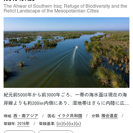
The Ahwar of Southern Iraq: Refuge of Biodiversity and the
Relict Landscape of the Mesopotamian Cities
紀元前5000年から前3000年ごろ、一帯の海水面は現在の海
岸線よりも約200㎞内側にあり、湿地帯はさらに内陸に広が
っていました。前4000～前3000年にかけて、ティグリス川
西・南アジア
イラク共和国
複合遺産
地域:
/
国名:
/
分類:
/
とユーフラテス川が合流するデルタ地帯周辺に、ウルク、
2016年
(iii)
(v)
(ix)
(x)
登録年:
/
登録基準:
ウル、エリドゥといったシュメール都市が発展しました。