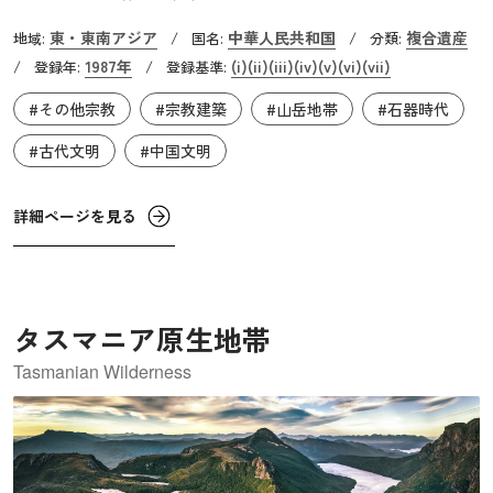
世界遺産です。東岳の泰山、西岳の崋山(陝西省)、南岳の
東・東南アジア
中華人民共和国
複合遺産
地域:
/
国名:
/
分類:
衡山(湖南省)、北岳の恒山(山西省)、中岳の嵩山(河南省)と
1987年
(i)
(ii)
(iii)
(iv)
(v)
(vi)
(vii)
/
登録年:
/
登録基準:
いう中国五岳の筆頭であり、多くの人々の信仰を集める道
#その他宗教
#宗教建築
#山岳地帯
#石器時代
教の聖地です。『史記』 によると紀元前219年、秦の始皇
帝はこの山の山頂で天を、そして山麓で地を祀る 「封禅」
#古代文明
#中国文明
という儀式を行いました。これは始皇帝以前に72人の王が
行っていた儀式を再現したものであるとされます。前漢(前
詳細ページを見る
202～後8年)の7代皇帝の武帝はこの儀式を国家的な祭祀と
して採用し、清(1636～1912年)の康熙帝まで、歴代の皇帝が
この地で封禅を行いました。
タスマニア原生地帯
Tasmanian Wilderness