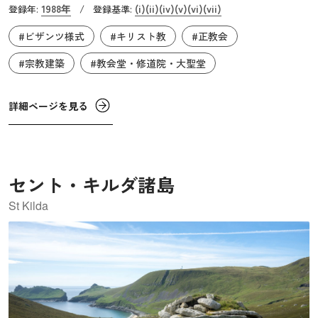
1988年
(i)
(ii)
(iv)
(v)
(vi)
(vii)
登録年:
/
登録基準:
ラの修道院群』と同じ1988年に、どちらも複合遺産として
#ビザンツ様式
#キリスト教
#正教会
登録されました。このあたりの海岸線は非常に複雑であ
り、その結果、ギリシャでもっとも多くの種類の植物が育
#宗教建築
#教会堂・修道院・大聖堂
っているのです。なお、陸のルートは封鎖されており、巡
礼者や観光客は船からしか聖山アトスに行けなくなってい
詳細ページを見る
ます。ダフニ港が入山するための唯一の入り口なのです。
修道士がこの地に最初に修道院を築いたのは10世紀半ばと
言われていて、以降、次々と修道院が建てられていきま
す。現在活動する修道院の数は約20です。
セント・キルダ諸島
St Kilda