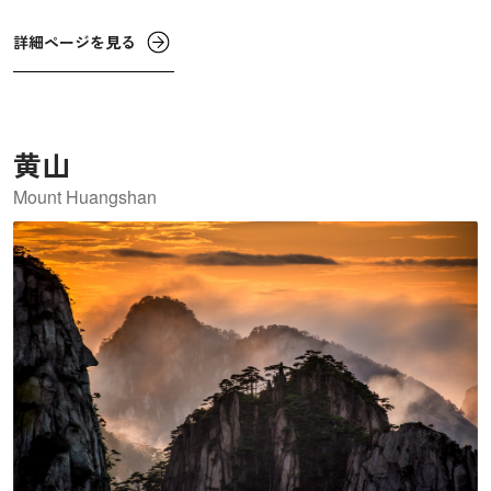
岩の層は雨風の浸食を受けて奇岩となり、削りやすさを生
かし、住居や聖堂、修道院などがつくられました。
詳細ページを見る
黄山
Mount Huangshan