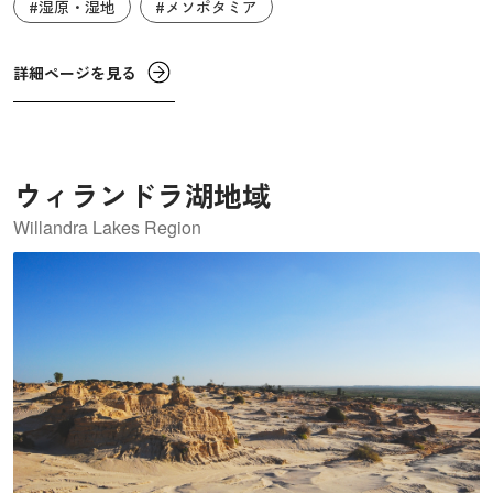
#湿原・湿地
#メソポタミア
前2000年以降、2本の川は分岐して海岸線は南東に後退を始
め、気候の乾燥化が進んで湿地が干上がると、メソポタミ
ア南部の諸都市は衰退しました。一方で、川の下流では新
詳細ページを見る
たな沼地が形成され、現在見られるアフワルの湿地はこの
時期に形成されたものと考えられています。イラク南部の
極度に高温で乾燥している環境下では、湿原は多くの生物
ウィランドラ湖地域
の生息地であり、かつ生物多様性が見られる重要な場所と
なっており、水鳥たちの保護を目的としたラムサール条約
Willandra Lakes Region
にも登録されています。また、2つの川の沼沢デルタ地域に
は、ウルクやウルといった古代メソポタミア文明初期のシ
ュメールの都市遺跡があり、紀元前4000年に遡る建造物や
遺物が残る、考古学的に重要なエリアとなっています。イ
ラク南部の4つの湿原と3つの考古遺跡を含むエリアが複合
遺産として登録されています。