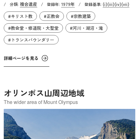
複合遺産
1979年
(i)
(iii)
(iv)
(vii)
/
分類:
/
登録年:
/
登録基準:
リカのタンガニーカ湖と並び、世界最古の湖の一つとされ
#キリスト教
#正教会
#宗教建築
ています。湖は透明度が高く、冬でも凍結しないため、他
の地域では絶滅した水生生物が残っています。藻類、渦虫
#教会堂・修道院・大聖堂
#河川・湖沼・滝
類、巻貝、甲殻類、2種のマスを含む17種の固有魚類など、
#トランスバウンダリー
湖固有の動植物は200種を超えています。また、鳥類も豊富
に生息しています。
詳細ページを見る
オリンポス山周辺地域
The wider area of Mount Olympus