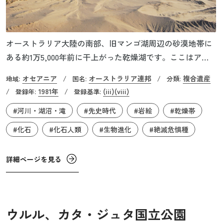
オーストラリア大陸の南部、旧マンゴ湖周辺の砂漠地帯に
ある約1万5,000年前に干上がった乾燥湖です。ここはアフ
リカ以外で現生人類ホモ・サピエンス・サピエンスが生活
オセアニア
オーストラリア連邦
複合遺産
地域:
/
国名:
/
分類:
していた痕跡が残る最古の地で、4～5万年前から先住民ア
1981年
(iii)
(viii)
/
登録年:
/
登録基準:
ボリジナル・ピープルが暮らしていました。かれらの描い
#河川・湖沼・滝
#先史時代
#岩絵
#乾燥帯
た岩絵跡も残っており、複合遺産となっています。この地
域からは、26,000年前に火葬された女性の骨など百数十体
#化石
#化石人類
#生物進化
#絶滅危惧種
のホモ・サピエンス・サピエンスの骨が出土しており、世
界最古の火葬場や植物食物の採集システムの痕跡も見つか
詳細ページを見る
っています。ウィランドラ湖は、新生代更新世（約25万年
前～約1万2000年前まで）に4回あったとされる氷河期にも
凍らなかったとされ、この期間の環境や生態系の変化、さ
らには現生人類ホモ・サピエンス・サピエンスの文化や生
ウルル、カタ・ジュタ国立公園