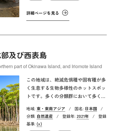
の地域では洞窟の密度が非常に高く、
詳細ページを見る
比較的狭い地域に900以上の洞窟があ
り、その総延長距離は100㎞を超えて
います。また、最も深いものでは地下
265mに達しています。この一帯で
は、保存状態の良いカルスト地形が広
北部及び西表島
範囲に存在し、希少な岩石や鉱物が豊
富で、16世紀以来、世界中の多くの博
hern part of Okinawa Island, and Iriomote Island
物学者や科学者により、蒸発岩カルス
トの研究が国際的に続けられている貴
この地域は、絶滅危惧種や固有種が多
重な場所となっています。
く生息する生物多様性のホットスポッ
トです。多くの分類群において多くの
種が確認されており、ヤンバルクイナ
地域:
東・東南アジア
/
国名:
日本国
/
やノグチゲラなどの絶滅危惧種、中琉
分類:
自然遺産
/
登録年:
2021年
/
登録
球と南琉球に固有の種も多く見られま
基準:
(x)
す。また、アマミノクロウサギなどの