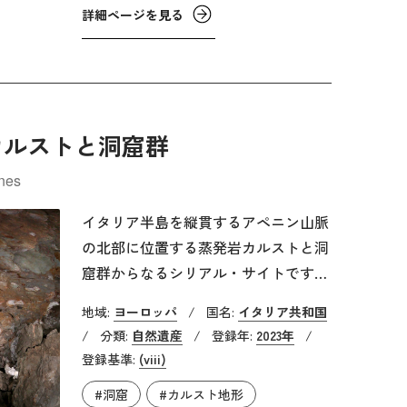
8000万年前に、ほかのすべての陸地か
詳細ページを見る
ら分離し、孤島となりました。そのた
め、ここに生息する動植物は孤立しな
がらも独自の進化を遂げていきまし
た。
カルストと洞窟群
ines
イタリア半島を縦貫するアペニン山脈
の北部に位置する蒸発岩カルストと洞
窟群からなるシリアル・サイトです。
蒸発岩は、海水や湖水などでの鉱物を
地域:
ヨーロッパ
/
国名:
イタリア共和国
含んだ水が干上がることにより、水中
/
分類:
自然遺産
/
登録年:
2023年
/
に溶けた物質が固まってつくられた堆
登録基準:
(viii)
積岩のことです。その多くはカルスト
#洞窟
#カルスト地形
地形を形成し、洞窟が見られます。こ