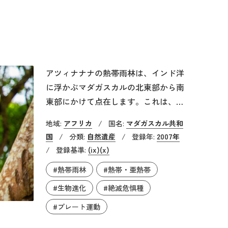
いて貴重な場所となっています。
アツィナナナの熱帯雨林は、インド洋
に浮かぶマダガスカルの北東部から南
東部にかけて点在します。これは、島
で最大のマソアラ国立公園や、26種の
地域:
アフリカ
/
国名:
マダガスカル共和
キツネザルや多くの鳥類が暮らすラノ
国
/
分類:
自然遺産
/
登録年:
2007年
マファナ国立公園など、6つの国立公
/
登録基準:
(ix)
(x)
園で構成される自然遺産です。海辺か
#熱帯雨林
#熱帯・亜熱帯
ら標高2,500メートルを超える山地ま
で、さまざまな環境に熱帯雨林が広が
#生物進化
#絶滅危惧種
ります。この島は、かつてゴンドワナ
#プレート運動
大陸の一部でしたが、約6000万年から