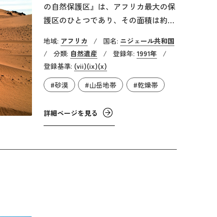
の自然保護区』は、アフリカ最大の保
護区のひとつであり、その面積は約7
万7,000㎢で、約1万2,800㎢のアダック
地域:
アフリカ
/
国名:
ニジェール共和国
ス厳正保護区を含みます。登録されて
/
分類:
自然遺産
/
登録年:
1991年
/
いる地帯は、標高約2,000mのアイール
登録基準:
(vii)
(ix)
(x)
山地から広大な砂漠地帯のテネレへと
#砂漠
#山岳地帯
#乾燥帯
続き、非常に厳しい環境です。特にテ
ネレ砂漠の気温は11月から2月は零度
詳細ページを見る
を下回り、逆に3月から6月にかけては
最高気温が50度に達するので、年較差
が非常に大きいです。また、7月から
10月にかけては大雨が降るため、涸れ
川であるワジが危険な濁流に変貌しま
す。しかし、自然環境は多様で、半乾
燥地域のサヘルや、砂漠の窪地に水が
溜まったゲルタ、広大な砂砂漠などが