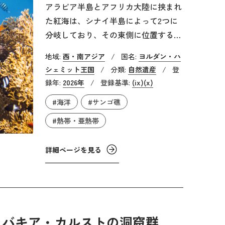
見られます。このような過酷な環境の
アラビア半島とアフリカ大陸に挟まれ
中でも、希少生物が逞しく生息してい
た紅海は、シナイ半島によって2つに
ます。
分岐しており、その東側に位置するの
がアカバ湾です。アカバ湾は、ヨルダ
地域:
西・南アジア
/
国名:
ヨルダン・ハ
ン、イスラエル、サウジアラビア、エ
シェミット王国
/
分類:
自然遺産
/
登
ジプトの4カ国が面しています。ヨル
録年:
2026年
/
登録基準:
(ix)
(x)
ダンのアカバ海洋保護区は、国の南端
#海洋
#サンゴ礁
部に位置し、沿岸約7kmにわたって広
がっています。海岸は主に岩場で、岸
#熱帯・亜熱帯
辺から平坦な礁原が広がり、その先に
礁斜面、さらに沖合には通常よりも深
詳細ページを見る
い水深に分布するサンゴ礁（中有光サ
ンゴ生態系）が発達しており、さまざ
まなサンゴ礁の地形を見ることができ
ます。
ロバキア・カルストの洞窟群