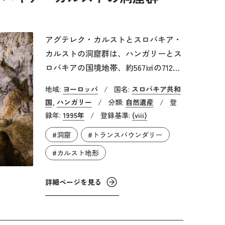
アグテレク・カルストとスロバキア・
カルストの洞窟群は、ハンガリーとス
ロバキアの国境地帯、約567㎢の712の
洞窟群で構成され、この地域全体では
地域:
ヨーロッパ
/
国名:
スロバキア共和
1,000を超える多様な洞窟が良好な保
国
,
ハンガリー
/
分類:
自然遺産
/
登
存状態で残されています。この地域の
録年:
1995年
/
登録基準:
(viii)
カルスト地形や白亜紀後期からの数千
#洞窟
#トランスバウンダリー
万年をかけて形成されたと考えてお
り、白亜紀後期から第三紀初期の亜熱
#カルスト地形
帯から熱帯の気候条件から第四紀の氷
河期といった様々な条件下におけるカ
詳細ページを見る
ルスト形成のプロセスが保存されてい
ます。比較的狭い地域に多様なカルス
トが集中しており、地質学の研究にお