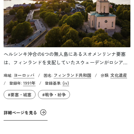
ヘルシンキ沖合の6つの無人島にあるスオメンリンナ要塞
は、フィンランドを支配していたスウェーデンがロシアの
侵攻に備え、1748年に建設を開始しました。当時の最先端
ヨーロッパ
フィンランド共和国
文化遺産
地域:
/
国名:
/
分類:
の要塞建築技術を駆使したスヴェアボリ (後にスオメンリ
1991年
(iv)
/
登録年:
/
登録基準:
ンナと改名)要塞は、総延長7.5kmにも及ぶ花こう岩の城壁
#要塞・城塞
#戦争・紛争
で囲まれていて、北ヨーロッパで最も大きな稜堡を持つも
のでした。 また内部には、砲台まで張り巡らされた石の通
路や、1万人もの兵士のパンを焼く施設などが整備されてい
詳細ページを見る
ました。第二次世界大戦後に軍事使用が廃止され、現在は
ヨーロッパの要塞建築技術を伝える文化研究施設として公