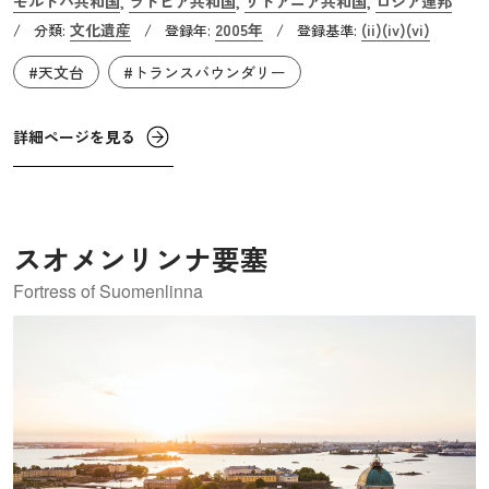
モルドバ共和国
ラトビア共和国
リトアニア共和国
ロシア連邦
,
,
,
うち34カ所です。この長期間にわたる測量により、地球が
文化遺産
2005年
(ii)
(iv)
(vi)
/
分類:
/
登録年:
/
登録基準:
わずかに楕円形であることと、その大きさが科学的に証明
#天文台
#トランスバウンダリー
されました。
詳細ページを見る
スオメンリンナ要塞
Fortress of Suomenlinna