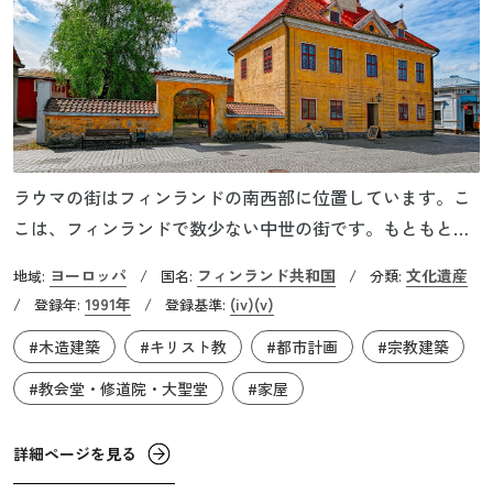
ラウマの街はフィンランドの南西部に位置しています。こ
こは、フィンランドで数少ない中世の街です。もともと海
辺にあった旧市街は、地盤の隆起により現在は海岸線から
ヨーロッパ
フィンランド共和国
文化遺産
地域:
/
国名:
/
分類:
1.5kmほど内陸に入った場所にあります。旧市街は、ほとん
1991年
(iv)
(v)
/
登録年:
/
登録基準:
どが個人所有の約600棟の木造建築からなり、スカンジナビ
#木造建築
#キリスト教
#都市計画
#宗教建築
ア半島最大規模の木造平屋建築の家屋が残っています。ラ
ウマ旧市街地は、北欧の伝統的な木造建築の技術と伝統が
#教会堂・修道院・大聖堂
#家屋
よく保存された代表的な事例です。
詳細ページを見る