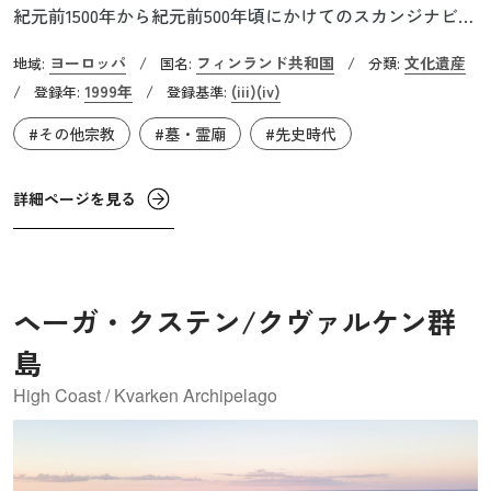
紀元前1500年から紀元前500年頃にかけてのスカンジナビア
地方の青銅器文化の遺跡群で、36㏊の敷地には33基の埋葬
ヨーロッパ
フィンランド共和国
文化遺産
地域:
/
国名:
/
分類:
墓が点在しています。墓は崖から採取された花崗岩の巨石
1999年
(iii)
(iv)
/
登録年:
/
登録基準:
で作られるのが通常でしたが、「フルート長石塚」と呼ば
#その他宗教
#墓・霊廟
#先史時代
れる古い石壁に囲まれたものや「教会の床」として知られ
る大きな四角形をしたものなど、他では見ることのできな
い珍しいものも現存しています。これらの墓は、この地域
詳細ページを見る
に広まった太陽崇拝という新しい信仰に関係しており、農
耕の導入と共に現れたと考えられている親族集団による土
地所有の在り方を示しているとも考えられています。墓群
ヘーガ・クステン/クヴァルケン群
は、この地域における社会的・宗教的構造を示す貴重な証
拠であり、死者崇拝の文化や独特の埋葬法方など、当時の
島
風習を物語る重要な遺産です。
High Coast / Kvarken Archipelago