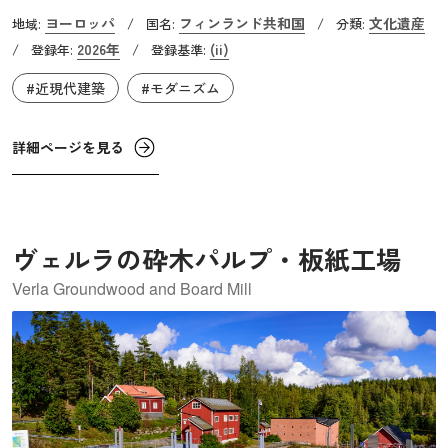
した13件の建築物です。アアルトは、自身の妻や建築事務
ヨーロッパ
フィンランド共和国
文化遺産
地域:
/
国名:
/
分類:
所スタッフ、関連企業の社員など、多くの協働者とともに
2026年
(ii)
/
登録年:
/
登録基準:
作品を完成させました。アアルトは20世紀モダニズム運動
#近現代建築
#モダニズム
の国際的な理念を取り入れながら、それをフィンランド地
域の環境や文化に適応させ、人や社会のニーズに応える建
築を設計しました。初期の作品は機能主義的な側面が強
詳細ページを見る
く、次第に人間の感覚や快適性を重視する独自の「有機的
機能主義」へと発展します。木材やレンガなどの自然素材
を活用し、光や景観を巧みに取り込むことで、人々の暮ら
ヴェルラの砕木パルプ・板紙工場
しや地域社会に寄り添う建築を実現しました。
Verla Groundwood and Board Mill