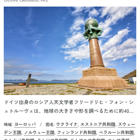
ドイツ出身のロシア人天文学者フリードリヒ・フォン・シ
ュトルーヴェは、地球の大きさや形を調べるために約40年
をかけて調査を行いました。総距離2,820㎞にわたり、265
ヨーロッパ
ウクライナ
エストニア共和国
スウェー
地域:
/
国名:
,
,
カ所を測定し、正確な子午線の長さを求めるための三角測
デン王国
ノルウェー王国
フィンランド共和国
ベラルーシ共和国
,
,
,
,
量を繰り返しました。世界遺産に登録されたのは265カ所の