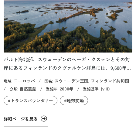
バルト海北部、スウェーデンのヘーガ・クステンとその対
岸にあるフィンランドのクヴァルケン群島には、9,600年前
の氷河期末期から現在も隆起を続ける高層海岸がありま
ヨーロッパ
スウェーデン王国
フィンランド共和国
地域:
/
国名:
,
す。氷河期に氷床の重みによって沈んでいた地域が、氷河
自然遺産
2000年
(viii)
/
分類:
/
登録年:
/
登録基準:
期が終わり、氷床が解氷したことで地面が反発し盛り上が
#トランスバウンダリー
#地殻変動
る地殻変動が起こっています。これはマントル上で地殻の
重みと地殻に働く浮力が釣り合うアイソスタシー（地殻均
衡）が成立していないことが原因とされています。隆起の
詳細ページを見る
スピードは1年間に8～10mmで、現在知られている中で最も
氷河解氷後の地殻上昇が高い例証となっています。また、2