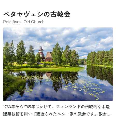
万4,000～1万年前にかけて大陸氷河の解氷によって作られ
ペタヤヴェシの古教会
たとされる、波状の畝のついた洗濯板のような氷堆石
「デ・ギア・モレーン」も見ることができます。2006年、
Petäjävesi Old Church
もともと登録されていたヘーガ・クステンに5600の島々と
周辺海域からなるクヴァルケン群島が加わり登録地域が拡
大されました。
1763年から1765年にかけて、フィンランドの伝統的な木造
建築技術を用いて建造されたルター派の教会です。教会の