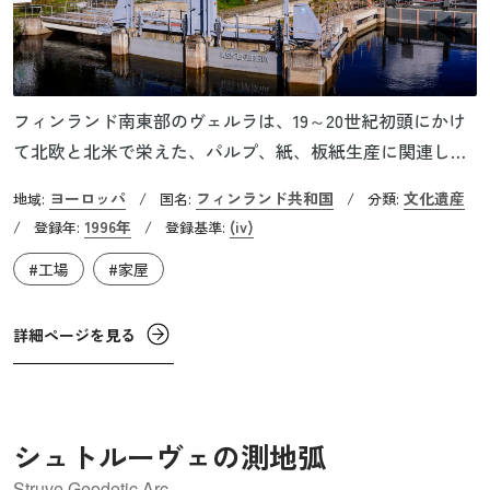
フィンランド南東部のヴェルラは、19～20世紀初頭にかけ
て北欧と北米で栄えた、パルプ、紙、板紙生産に関連した
小規模な産業集落の典型例の一つです。この地に現存する
ヨーロッパ
フィンランド共和国
文化遺産
地域:
/
国名:
/
分類:
砕木パルプ・板紙工場は、フィンランドの基幹産業であっ
1996年
(iv)
/
登録年:
/
登録基準:
た製材・製紙産業を支えた工場の一つで、最初の砕木工場
#工場
#家屋
が建設されたのは1872年のことです。その後10年後に操業
を開始した板紙工場と共に1964年に操業を停止しました
が、生産し使用された機械や備品は全て操業停止当時のま
詳細ページを見る
まに工場内に残されました。1972年からは博物館として公
開され建物や機械なども維持管理されています。
シュトルーヴェの測地弧
Struve Geodetic Arc