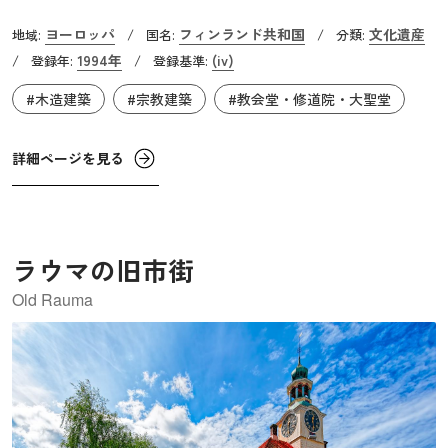
建設は、地元の建築職人であったヤッコ・レッパネンの指
ヨーロッパ
フィンランド共和国
文化遺産
地域:
/
国名:
/
分類:
揮の下に行われ、鐘楼と渡り廊下は彼の孫であるエルッ
1994年
(iv)
/
登録年:
/
登録基準:
キ・レッパネンによって1821年に増築されました。この教
#木造建築
#宗教建築
#教会堂・修道院・大聖堂
会は針葉樹林地帯に住む地元の農民が用いてきた伝統的な
丸太造りの建築技術の独特な形状を有しており、教会部分
はギリシャ十字型の身廊を持ち、丸太を横に組んだ日本の
詳細ページを見る
校倉造に似たような外壁と板をうろこ状に並べた寄棟造が
特徴的です。教会のレイアウトや内装は、ヴォールトや中
央のクーポラなど、ルネサンス、バロック、ゴシックとい
ラウマの旧市街
った各建築様式の影響を受けつつ、フィンランド特有の木
造技術の伝統が融合しています。
Old Rauma