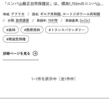
「ニンバ山厳正自然保護区」は、標高1,752mのニンバ山を
中心として広がる熱帯雨林とサバンナの両方を有する国立
アフリカ
ギニア共和国
コートジボワール共和国
地域:
/
国名:
,
公園です。1981年にギニア側の地域が世界遺産に登録さ
自然遺産
1981年
(ix)
(x)
/
分類:
/
登録年:
/
登録基準:
れ、さらに翌1982年にはコートジボワール側の地域も世界
#森林
#熱帯雨林
#トランスバウンダリー
遺産に登録されました。面積約350㎢の保護区一帯は、サハ
ラ砂漠から吹く熱風や「ハルマッタン」と呼ばれる砂嵐、
#絶滅危惧種
そして大西洋からの湿った季節風の影響を受け、１年を通
して高温多湿な気候となっています。
詳細ページを見る
1~1件を表示中（全1件中）