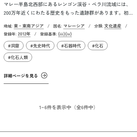
マレー半島北西部にあるレンゴン渓谷・ペラ川流域には、
200万年近くにわたる歴史をもった遺跡群があります。初期
人類が居住していたことを示す記録という点で、アフリカ
東・東南アジア
マレーシア
文化遺産
地域:
/
国名:
/
分類:
/
大陸以外で最古の遺跡の一つであり、その期間もまた世界
2012年
(iii)
(iv)
登録年:
/
登録基準:
最長級です。本遺産は2つの集落の4つの遺跡から成ってい
#洞窟
#先史時代
#石器時代
#化石
ます。旧石器時代から新石器時代、そして青銅器時代の考
古遺物が出土しており、比較的大規模で、半定住生活を送
#化石人類
る集団が存在していたことを示唆しています。野外や洞窟
遺跡からは旧石器時代の作業場跡も見つかっており、人類
詳細ページを見る
が道具を製造していたことを示す証拠が残っています。
1~6件を表示中（全6件中）