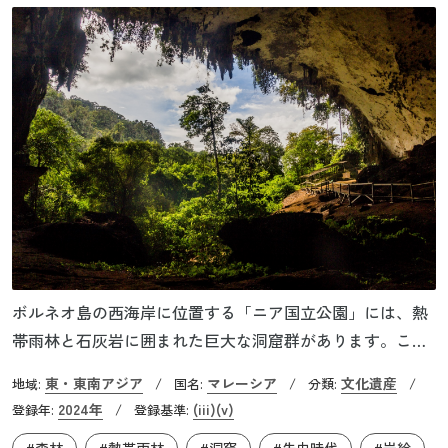
ボルネオ島の西海岸に位置する「ニア国立公園」には、熱
帯雨林と石灰岩に囲まれた巨大な洞窟群があります。ここ
は5万年にわたる人と熱帯雨林との関わりを示す証拠が数多
東・東南アジア
マレーシア
文化遺産
地域:
/
国名:
/
分類:
/
く残されている遺産です。石器や装飾品など数々の考古学
2024年
(iii)
(v)
登録年:
/
登録基準:
的遺物のほか、東南アジア最古の人骨も見つかっていま