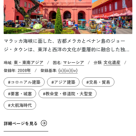
マラッカ海峡に面した、古都メラカとペナン島のジョー
ジ・タウンは、東洋と西洋の文化が重層的に融合した独自
の都市景観を今に伝える港町です。ヨーロッパとアジアを
東・東南アジア
マレーシア
文化遺産
地域:
/
国名:
/
分類:
/
結ぶ最短航路だったマラッカ海峡は、大航海時代から数多
2008年
(ii)
(iii)
(iv)
登録年:
/
登録基準:
くの船が行き交う場所でした。この海峡の周辺はモンスー
#コロニアル建築
#アジア建築
#交易・貿易
ンの変わり目に位置するため、これらの港町は、風待ちの
ために停泊する中継地として栄えていきました。結果的に
#要塞・城塞
#教会堂・修道院・大聖堂
さまざまな国の人々が交流したことで、この場所では文化
#大航海時代
的な多様性が育まれ、非常に魅力的な都市となったので
す。
詳細ページを見る