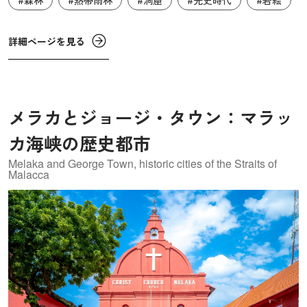
#森林
#熱帯雨林
#洞窟
#先史時代
#岩絵
す。また、〝死者の舟〟と呼ばれる舟形の棺が見つかった
洞窟には、赤いヘマタイトで描かれた先史時代の岩絵が発
見されています。そこに描かれているのは、戦士や狩人を
詳細ページを見る
表現していると推測される人物や、周辺の森に生きる動
物、そして、死んだ人の魂を死後の世界へ運ぶ舟です。こ
れらは、当時の生活様式や複雑な葬送儀礼を今の私たちに
メラカとジョージ・タウン：マラッ
伝えるものです。この遺産は、東南アジア島嶼地域での人
類の発展過程や文化、自然環境適応力についての理解を深
カ海峡の歴史都市
める上で、重要な手がかりとなっています。
Melaka and George Town, historic cities of the Straits of
Malacca