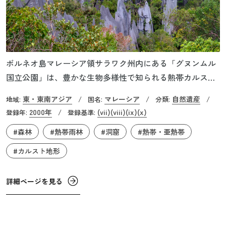
ボルネオ島マレーシア領サラワク州内にある「グヌンムル
国立公園」は、豊かな生物多様性で知られる熱帯カルスト
地帯です。標高約2,370ｍのムル山を中心とする地域には、
東・東南アジア
マレーシア
自然遺産
地域:
/
国名:
/
分類:
/
総延長295㎞にもなる巨大洞窟群が連なっています。ここに
2000年
(vii)
(viii)
(ix)
(x)
登録年:
/
登録基準:
ある「サラワク・チャンバー」という世界最大の地下空洞
#森林
#熱帯雨林
#洞窟
#熱帯・亜熱帯
は、大型旅客機が40機も収まるほどの巨大空間です。高さ
150ｍの入口をもつディア洞窟では、夕方になると数百万匹
#カルスト地形
のコウモリがいっせいに空へ飛び立っていきます。また、
アジア最長のクリアウォーター洞窟群では、あらゆる種類
詳細ページを見る
の鍾乳石も見られます。17の植生帯があるこの公園には、
約3,500種もの維管束植物が生息しています。特にヤシが豊
富で109種が記録されており、世界有数の生息地の一つで