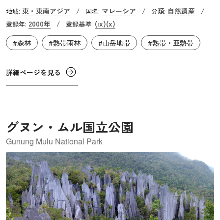
公園で、その総面積は、東京23区が丸ごと収まるほどで
東・東南アジア
マレーシア
自然遺産
地域:
/
国名:
/
分類:
/
す。標高が4095メートルあるキナバル山は、地元のドゥス
2000年
(ix)
(x)
登録年:
/
登録基準:
ン族にとって聖なる山とされてきました。6つの植物帯をも
#森林
#熱帯雨林
#山岳地帯
#熱帯・亜熱帯
つキナバル自然公園は、低地の熱帯ジャングルから高山エ
リアまで、実に様々な自然環境が特徴的で、東南アジアの
植物多様性の中心地としても承認されています。食虫植物
詳細ページを見る
のウツボカズラ属や、1,000種に及ぶラン、世界最大の花と
して知られるラフレシアなど、ここに生育する植物は5,000
種以上です。また、ボルネオ島の哺乳類、鳥類、両生類、
グヌン・ムル国立公園
無脊椎動物の半数以上がこの公園内に生息しています。
Gunung Mulu National Park