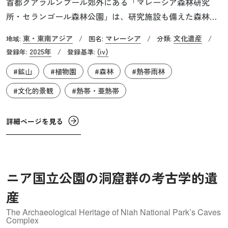
首都クアラルンプール郊外にある「マレーシア森林研究
所・セランゴール森林公園」は、研究施設も備えた森林保
全エリアです。ここはかつて錫の採掘が盛んに行われて劣
東・東南アジア
マレーシア
文化遺産
地域:
/
国名:
/
分類:
/
化した土地でした。1920年代に人の手で植林し森を育てる
2025年
(iv)
登録年:
/
登録基準:
取り組みが始められ、フタバガキ科の苗木をはじめ、当時
#鉱山
#植物園
#森林
#熱帯雨林
入手可能であったあらゆる樹種が手植えされていきまし
た。そして最終的に、成熟した低地熱帯林を再生すること
#文化的景観
#熱帯・亜熱帯
に成功しました。長年に及ぶ努力により、今では多くの樹
木のほか、さまざまな昆虫類も生息するなど、豊かな生物
詳細ページを見る
多様性が維持されています。この遺産は、荒廃した錫の採
掘跡地で立派な熱帯林の生態系を再生させた偉業を実証す
る希少な場所です。
ニア国立公園の洞窟群の考古学的遺
産
The Archaeological Heritage of Niah National Park’s Caves
Complex