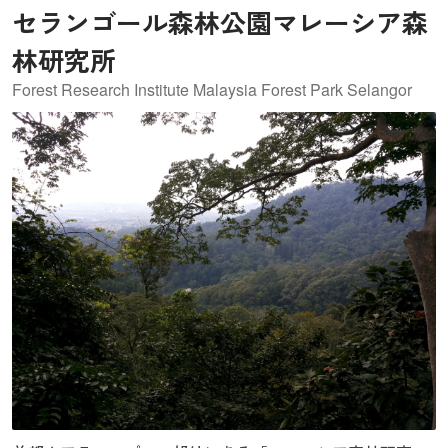
す。
セランゴール森林公園マレーシア森
林研究所
Forest Research Institute Malaysia Forest Park Selangor