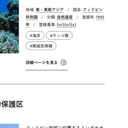
礁、そしてジェシー・ビーズリー・リ
地域:
東・東南アジア
/
国名:
フィリピン
ーフを含む約10万ヘクタールの海洋生
共和国
/
分類:
自然遺産
/
登録年:
1993
息地を保護しています。この場所は、
年
/
登録基準:
(vii)
(ix)
(x)
海洋生物が生息する非常に密度が高い
#海洋
#サンゴ礁
環礁であり、360種以上のサンゴと約
700種もの魚類が生息しています。水
#絶滅危惧種
深100メートルを超える壮大な垂直の
壁や広大な礁湖も含んでおり、人里離
詳細ページを見る
れた手つかずの自然環境となっていま
す。
物保護区
フィリピン南部に位置するミンダナオ