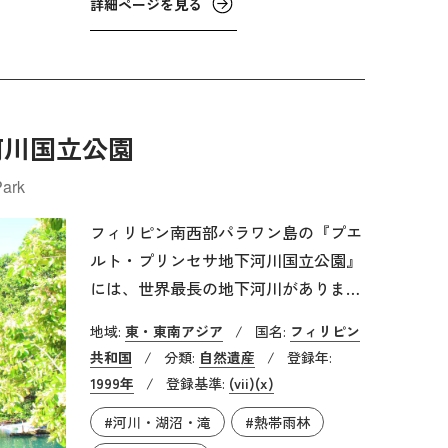
詳細ページを見る
ンにおける教会建築に大きな影響を与
えました。
河川国立公園
Park
フィリピン南西部パラワン島の『プエ
ルト・プリンセサ地下河川国立公園』
には、世界最長の地下河川がありま
す。地下河川の長さは8.2kmにも及
地域:
東・東南アジア
/
国名:
フィリピン
び、120m×60mの洞窟から海へと向か
共和国
/
分類:
自然遺産
/
登録年:
って流れていきます。総面積202km2
1999年
/
登録基準:
(vii)
(x)
を誇る国立公園の一帯には、石灰岩カ
#河川・湖沼・滝
#熱帯雨林
ルスト地形の地下や洞窟だけではなく