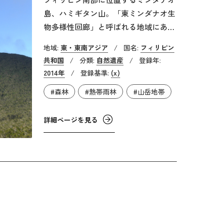
島、ハミギタン山。「東ミンダナオ生
物多様性回廊」と呼ばれる地域にある
プジャダ半島の保護区は、数多くの希
地域:
東・東南アジア
/
国名:
フィリピン
少生物や固有種にとって重要な生息地
共和国
/
分類:
自然遺産
/
登録年:
となっています。保護区は海抜
2014年
/
登録基準:
(x)
75m（熱帯雨林）～1,637m（低木林）
#森林
#熱帯雨林
#山岳地帯
の標高差があり、標高によって生息生
物が異なる「生物の垂直分布」が見ら
詳細ページを見る
れます。