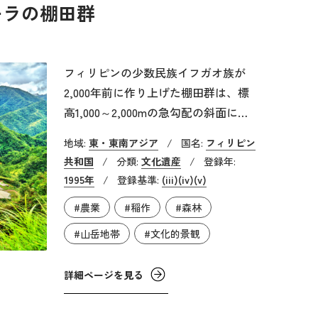
ラテンアメリカの諸都市とは顕著な違
ーラの棚田群
いが見られます。イロカノとは、ルソ
ン島北西部のイロコス地域に住むマレ
ー系の民族のことです。
フィリピンの少数民族イフガオ族が
2,000年前に作り上げた棚田群は、標
高1,000～2,000mの急勾配の斜面に位
置しており、石や土でできた壁で形作
地域:
東・東南アジア
/
国名:
フィリピン
られた丘や山の自然なかたちを活かし
共和国
/
分類:
文化遺産
/
登録年:
た形状と複雑な灌漑システムによって
1995年
/
登録基準:
(iii)
(iv)
(v)
形成されています。考古学的な調査に
#農業
#稲作
#森林
よってもこの高度な技術がこの地域で
2,000年もの間、ほとんど変わらずに
#山岳地帯
#文化的景観
使用されてきたことが明らかになって
おり、棚田文化という伝統の存続とそ
詳細ページを見る
の優れた耐久性の証拠となっていま
す。