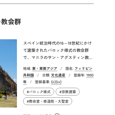
の教会群
スペイン統治時代の16～18世紀にかけ
て建築されたバロック様式の教会群
で、マニラのサン・アグスティン教
会、パオアイ（ルソン島北部）のサ
地域:
東・東南アジア
/
国名:
フィリピン
ン・アグスティン教会、サンタ・マリ
共和国
/
分類:
文化遺産
/
登録年:
1993
ア（ルソン島北部）のアスンシオン教
年
/
登録基準:
(ii)
(iv)
会、パナイ島ミアガオのビリャヌエバ
#バロック様式
#宗教建築
教会の4つが登録されています。これ
ら4つの教会は、バロック様式をフィ
#教会堂・修道院・大聖堂
リピンの気候風土に合わせて再解釈し
た優れた例であり、その後のフィリピ