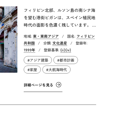
フィリピン北部、ルソン島の南シナ海
を望む港街ビガンは、スペイン植民地
時代の面影を色濃く残しています。 16
世紀後半にスペインの植民地として築
地域:
東・東南アジア
/
国名:
フィリピン
かれ、中国やメキシコとの交易の拠点
共和国
/
分類:
文化遺産
/
登録年:
として繁栄しました。街はスペインの
1999年
/
登録基準:
(ii)
(iv)
都市計画に基づいて碁盤目状に整備さ
#アジア建築
#都市計画
れています。石畳の通りには、外観は
スペイン風だが、中国やフィリピンの
#家屋
#大航海時代
伝統的な建築様式が採用された家屋が
並んでいます。石と木を組み合わせた
詳細ページを見る
家屋はタガログ語で「バハイ・ナ・バ
ト」と呼ばれています。中国やイロカ
ノ、フィリピンの要素が混在している
という点で、スペイン植民地であった