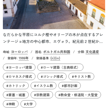
なだらかな平原にコルク樫やオリーブの木が点在するアレ
ンテージョ地方の中心都市、エヴォラ。紀元前２世紀から
人が暮らしてきたとされるエヴォラの旧市街は、二重の城
ヨーロッパ
ポルトガル共和国
文化遺産
地域:
/
国名:
/
分類:
壁に囲まれています。ここには2000年におよぶ歳月のなか
1986年
(ii)
(iv)
/
登録年:
/
登録基準:
で築かれた各時代の多彩な建造物が残されており、「博物
#ヨーロッパ建築
#ローマ建築（古典様式）
館都市」の異名も持ちます。コリント式柱頭が印象的なデ
ィアナ神殿や水道橋は、ローマ帝国時代からこの街が発達
#ロマネスク様式
#ゴシック様式
#キリスト教
していたことを示すものです。また、イスラム教徒に支配
#カトリック
#イスラム教
#都市計画
された時代の城門やモーロ人街跡も残っています。
#要塞・城塞
#宗教建築
#教会堂・修道院・大聖堂
#神殿
#大学