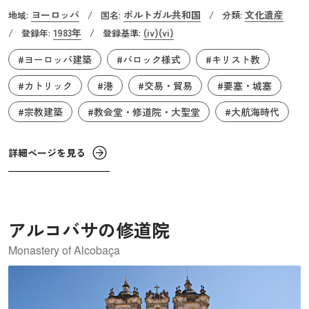
初頭にポルトガル人が発見し、植民地としました。この群
ヨーロッパ
ポルトガル共和国
文化遺産
地域:
/
国名:
/
分類:
島の中心部、テルセイラ島にある「アングラ・ド・エロイ
1983年
(iv)
(vi)
/
登録年:
/
登録基準:
ズモ」は、大航海時代に、欧州と新大陸、アフリカ西海岸
#ヨーロッパ建築
#バロック様式
#キリスト教
とを行き交う船の寄港地として栄えた港湾都市です。ここ
は、天然の港に恵まれ、航海に欠かせない真水の供給が可
#カトリック
#港
#交易・貿易
#要塞・城塞
能であったこと、防御に最適な環境であることなど、港湾
#宗教建築
#教会堂・修道院・大聖堂
#大航海時代
都市としての要素を備えていました。そして、戦略的にも
有利なロケーションにあったことから、19世紀に蒸気船が
詳細ページを見る
登場するまで、新大陸への中継地として発展しました。
アルコバサの修道院
Monastery of Alcobaça