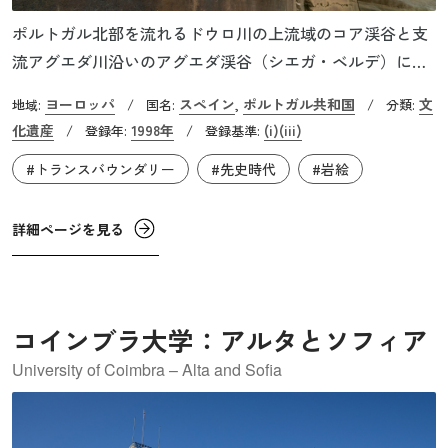
ポルトガル北部を流れるドウロ川の上流域のコア渓谷と支
流アグエダ川沿いのアグエダ渓谷（シエガ・ベルデ）に
は、2万年から1万年前の先史時代に描かれた岩絵（線刻
ヨーロッパ
スペイン
ポルトガル共和国
文
地域:
/
国名:
,
/
分類:
画）が広い範囲に数多く残されています。コア渓谷では約
化遺産
1998年
(i)
(iii)
/
登録年:
/
登録基準:
5,000、シエガ・ベルデでは約440の動物の岩壁画があり、
#トランスバウンダリー
#先史時代
#岩絵
旧石器時代の壁画の特徴である、屋外・洞窟内とも同じ表
現手法で描く方法が取られています。1998年にコア渓谷が
世界遺産に登録され、2010年にシエガ・ベルデまで範囲拡
詳細ページを見る
大されました。これらは、旧石器時代にここで人々が生き
た証拠であり、その芸術的創造性のすばらしさを示す事例
です。
コインブラ大学：アルタとソフィア
University of Coimbra – Alta and Sofia