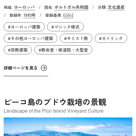
「戦い」を意味します。1385年、王位継承問題で攻め入っ
ヨーロッパ
ポルトガル共和国
文化遺産
地域:
/
国名:
/
分類:
てきた大国カスティーリャ王国軍に、ジョアン１世率いる
1983年
(i)
(ii)
/
登録年:
/
登録基準:
ポルトガル軍は奇跡的に勝利し、危機にあった国の独立を
#ヨーロッパ建築
#ゴシック様式
守りました。ジョアン１世は、戦いに赴く前に聖母マリア
に戦勝祈願の祈祷をしたので、この度の勝利は聖母マリア
#その他ヨーロッパ建築
#キリスト教
#カトリック
のおかげだと感謝しました。そこで、これを記念して戦場
#宗教建築
#教会堂・修道院・大聖堂
の近くに建設されることになったのが、バターリャの修道
院です。これはドミニコ会に寄贈され、「勝利の聖母マリ
詳細ページを見る
ア修道院」という正式名をもちます。着工されたのは1388
年でした。
ピーコ島のブドウ栽培の景観
Landscape of the Pico Island Vineyard Culture