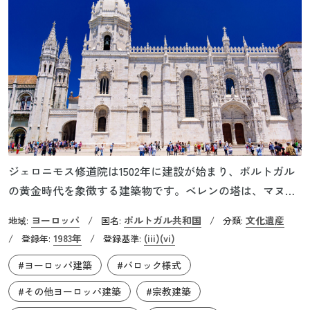
ジェロニモス修道院は1502年に建設が始まり、ポルトガル
の黄金時代を象徴する建築物です。ベレンの塔は、マヌエ
ル１世が、エンリケ航海王子の偉業とヴァスコ・ダ・ガマ
ヨーロッパ
ポルトガル共和国
文化遺産
地域:
/
国名:
/
分類:
の功績を記念して1514年に建設されました。両者はリスボ
1983年
(iii)
(vi)
/
登録年:
/
登録基準:
ン港の入り口に位置し、大航海時代の歴史的背景を物語っ
#ヨーロッパ建築
#バロック様式
ています。
#その他ヨーロッパ建築
#宗教建築