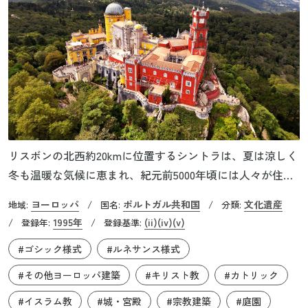
リスボンの北西約20kmに位置するシントラは、夏は涼しく
冬も温暖な気候に恵まれ、紀元前5000年頃には人々が住み
始めました。12世紀半ば、初代ポルトガル国王アフォンソ1
ヨーロッパ
ポルトガル共和国
文化遺産
地域:
/
国名:
/
分類:
世がリスボンをイスラム教徒から奪回したことにより、シ
1995年
(ii)
(iv)
(v)
/
登録年:
/
登録基準:
ントラもキリスト教徒の街へと変化していきます。以来、
#ゴシック様式
#ルネサンス様式
代々のポルトガル王族がこの地に離宮を置き、18〜19世紀
にかけては、イギリスの富豪たちも次々と別荘を建設しま
#その他ヨーロッパ建築
#キリスト教
#カトリック
した。
#イスラム教
#城・宮殿
#宗教建築
#庭園