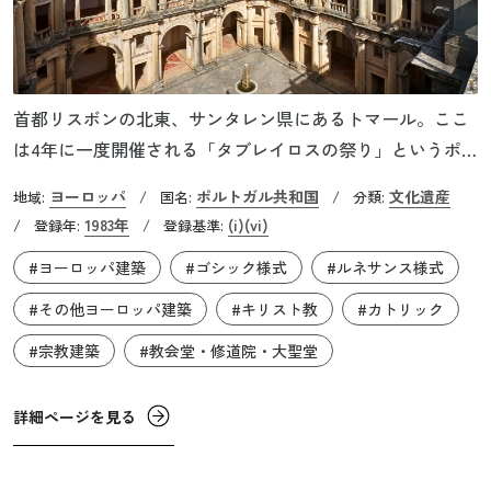
首都リスボンの北東、サンタレン県にあるトマール。ここ
は4年に一度開催される「タブレイロスの祭り」というポ
ルトガル最大の祭りで有名です。トマールの街は、十字軍
ヨーロッパ
ポルトガル共和国
文化遺産
地域:
/
国名:
/
分類:
に参加したテンプル騎士団が12世紀半ばにポルトガル王か
1983年
(i)
(vi)
/
登録年:
/
登録基準:
らこの地を与えられたことに始まります。丘の頂上に佇む
#ヨーロッパ建築
#ゴシック様式
#ルネサンス様式
「トマールのキリスト騎士団の修道院」は、レコンキスタ
の象徴として設計され、1160年頃から5世紀にもわたって建
#その他ヨーロッパ建築
#キリスト教
#カトリック
設されました。三大騎士団の一つであったテンプル騎士団
#宗教建築
#教会堂・修道院・大聖堂
は、後にフランス王による弾圧で解散させられますが、ポ
ルトガルは彼らを擁護し、14世紀にキリスト騎士団として
詳細ページを見る
再編されました。