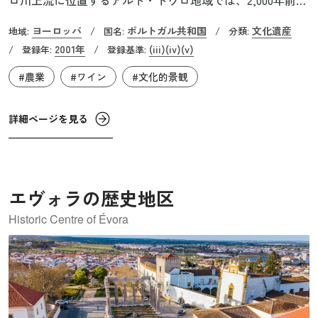
ら伝統的な方法でワインが醸造されています。ここは、夏
ヨーロッパ
ポルトガル共和国
文化遺産
地域:
/
国名:
/
分類:
は暑く冬は寒冷で雨量が少ないという気候です。その自然
2001年
(iii)
(iv)
(v)
/
登録年:
/
登録基準:
環境がワインのブドウ栽培に適していました。何世紀にも
#農業
#ワイン
#文化的景観
わたり、起伏の激しい傾斜地にブドウの苗木を植えるため
の場所が整備され、さまざまな工夫を重ねて段々畑が築か
れてきました。アルト・ドウロ地域は、広大な段々畑と、
詳細ページを見る
村々に点在するワイナリーや教会、道路など住民の暮らし
も溶け込んで、唯一無二の景観を生み出しています。
エヴォラの歴史地区
Historic Centre of Évora