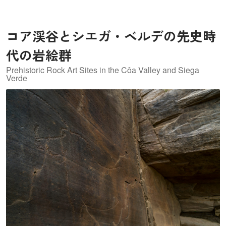
リカや当時植民地であったブラジルにも伝わりました。
2023年には、皮革産業が多く営まれたコウルス地区まで登
コア渓谷とシエガ・ベルデの先史時
録範囲が拡大しました。
代の岩絵群
Prehistoric Rock Art Sites in the Côa Valley and Siega
Verde