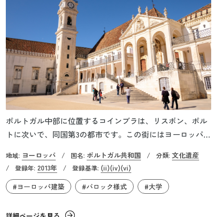
ポルトガル中部に位置するコインブラは、リスボン、ポル
トに次いで、同国第3の都市です。この街にはヨーロッパで
最も古く設立された大学のひとつであるコインブラ大学が
ヨーロッパ
ポルトガル共和国
文化遺産
地域:
/
国名:
/
分類:
あります。同大学は、教皇ニコラウス4世の認可のもと、
2013年
(ii)
(iv)
(vi)
/
登録年:
/
登録基準:
1290年にディニス王の勅令でリスボンに創設されました。
#ヨーロッパ建築
#バロック様式
#大学
司教座付属学校を起源とし、ポルトガル最古の伝統を誇り
ます。大学は、リスボンにあった時期もあれば、コインブ
ラに移った時期もあり、両都市の間で何度か行き来しまし
詳細ページを見る