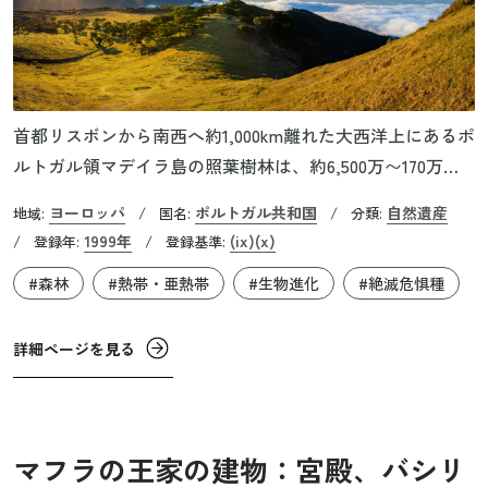
首都リスボンから南西へ約1,000km離れた大西洋上にあるポ
ルトガル領マデイラ島の照葉樹林は、約6,500万〜170万年
前という、氷河期以前の太古の姿を残した森林地帯です。
ヨーロッパ
ポルトガル共和国
自然遺産
地域:
/
国名:
/
分類:
ラウリシルヴァと呼ばれる照葉樹林は生物多様性において
1999年
(ix)
(x)
/
登録年:
/
登録基準:
重要な場所で、約90%が原生林であると考えられていま
#森林
#熱帯・亜熱帯
#生物進化
#絶滅危惧種
す。森林では昆虫やクモ類、軟体動物などを含む500種以上
の固有の無脊椎動物が生息しており、マデイラ島を代表す
るエキウム・カンディカンスなど固有の植物も多く見るこ
詳細ページを見る
とができます。ここでは、少なくとも66種の固有な維管束
植物が生息しています。鳥類でも2種の固有種が確認されて
おり、そのひとつがマデイラ島を象徴するマデイラバトで
マフラの王家の建物：宮殿、バシリ
す。