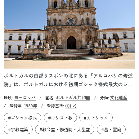
ポルトガルの首都リスボンの北にある『アルコバサの修道
院』は、ポルトガルにおける初期ゴシック様式最大のシト
ー会修道院です。1143年にポルトガル初代国王に即位した
ヨーロッパ
ポルトガル共和国
文化遺産
地域:
/
国名:
/
分類:
アフォンソ1世は、1152年にはアルコバサ周辺の開拓を委任
1989年
(i)
(iv)
/
登録年:
/
登録基準:
する形で、シトー会へ一帯の土地を譲渡します。これに
#ゴシック様式
#キリスト教
#カトリック
は、当時キリスト教世界で力をつけ始めたシトー会の聖ベ
ルナールから支援を得たいというアフォンソ1世の目論見が
#宗教建築
#教会堂・修道院・大聖堂
#墓・霊廟
あったと言われています。修道院の建設は1178年に開始さ