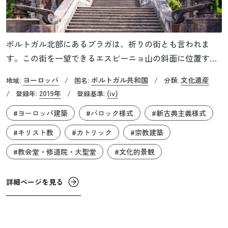
ポルトガル北部にあるブラガは、祈りの街とも言われま
す。この街を一望できるエスピーニョ山の斜面に位置する
「ボン・ジェズス・ド・モンテ聖域」は、キリスト教徒に
ヨーロッパ
ポルトガル共和国
文化遺産
地域:
/
国名:
/
分類:
とっての聖地エルサレムを想起させる文化的景観です。こ
2019年
(iv)
/
登録年:
/
登録基準:
の世界遺産は、イエスの受難とその意味を表現した聖なる
#ヨーロッパ建築
#バロック様式
#新古典主義様式
山の景観と、さまざまな建造物から成ります。カトリック
教会は、宗教改革への対策を探った16世紀のトリエント公
#キリスト教
#カトリック
#宗教建築
会議で、聖山（サクロ・モンテ）を造営する運動を推進し
#教会堂・修道院・大聖堂
#文化的景観
ましたが、この聖域はそれを実現したものです。
詳細ページを見る