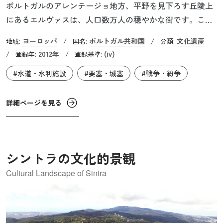
ポルトガルのアレンテージョ地方、平野を見下ろす丘陵上
にあるエルヴァスは、人口数万人の穏やかな街です。ここ
は、スペインとの国境近くに位置し、古来、軍事上の要地
ヨーロッパ
ポルトガル共和国
文化遺産
地域:
/
国名:
/
分類:
として知られていました。大掛かりな要塞化が進められた
2012年
(iv)
/
登録年:
/
登録基準:
のは17世紀に入ってからで、特に、独立をかけたスペイン
#水道・水利施設
#要塞・城塞
#戦争・紛争
との戦争において重要拠点となりました。さまざまな軍事
施設が建設され、世界最大級の空堀と稜堡という防御構造
を持つ街へと変貌していきました。後には、ナポレオン軍
詳細ページを見る
との戦闘の舞台にもなりました。構成資産のひとつでもあ
るアモレイラ水道橋は、全長が７㎞あり、イベリア半島最
長です。要塞が長期間の包囲攻撃に耐えるために、水の供
シントラの文化的景観
給は最重要課題となっていました。
Cultural Landscape of Sintra