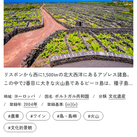
リスボンから西に1,500㎞の北大西洋にあるアゾレス諸島。
この中で2番目に大きな火山島であるピーコ島は、種子島ほ
どの面積です。この島には、伝統的な農法で築かれたブド
ヨーロッパ
ポルトガル共和国
文化遺産
地域:
/
国名:
/
分類:
ウ園が西側の海岸沿いに広がっていますが、大きな特色
2004年
(iii)
(v)
/
登録年:
/
登録基準:
は、それが石垣によって形成されていることです。約
#農業
#ワイン
#島・島嶼
#火山
6m×3mの長方形に区切られた石垣が何千も密集しており、
各区画にワイン用のブドウが植えられています。これらの
#文化的景観
石垣には、大西洋の潮風からブドウの苗木を保護し、ま