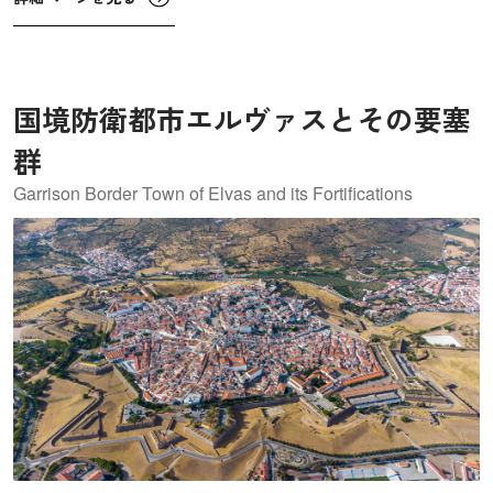
たが、1537年にはコインブラに定着し、アルカソヴァ宮殿
に置かれました。700年以上の歴史をもつコインブラ大学
は、ポルトガルの植民地の教育機関にも影響を与え、さま
国境防衛都市エルヴァスとその要塞
ざまな学術分野に貢献してきました。
群
Garrison Border Town of Elvas and its Fortifications