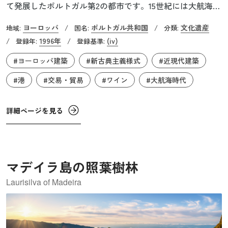
て発展したポルトガル第2の都市です。15世紀には大航海時
代を導いたエンリケ航海王子の海外進出を支援しました。
ヨーロッパ
ポルトガル共和国
文化遺産
地域:
/
国名:
/
分類:
ポルトには12世紀以来、ポルトガル経済を支えた商人たち
1996年
(iv)
/
登録年:
/
登録基準:
が築いた数多くの建造物が残っています。建造物にはロマ
#ヨーロッパ建築
#新古典主義様式
#近現代建築
ネスクやゴシック、ルネサンス、バロック、新古典主義、
近代といった時代を超えた様々な建築様式が存在していま
#港
#交易・貿易
#ワイン
#大航海時代
す。世界遺産に登録されているのはフェルナンド王の市壁
の内側の部分です。
詳細ページを見る
マデイラ島の照葉樹林
Laurisilva of Madeira