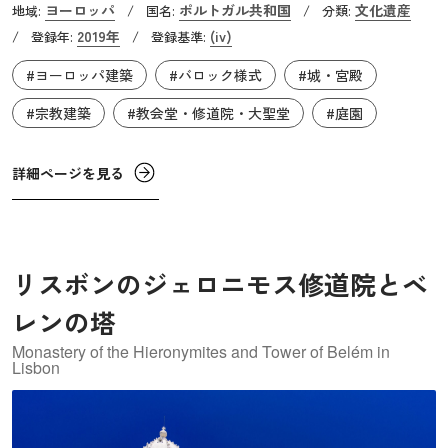
ヨーロッパ
ポルトガル共和国
文化遺産
地域:
/
国名:
/
分類:
は優れた文化的・経済的条件に恵まれており、広大な多大
2019年
(iv)
/
登録年:
/
登録基準:
陸帝国の強力な君主として、当時の他のヨーロッパの君主
#ヨーロッパ建築
#バロック様式
#城・宮殿
の中でも際立っていました。長方形の巨大な建築物は、王
と王妃の宮殿、バシリカ、フランシスコ会修道院、そして
#宗教建築
#教会堂・修道院・大聖堂
#庭園
36,000巻を収蔵する図書館がシームレスに統合しており、
ポルトガル帝国の権力と影響力を象徴しています。
詳細ページを見る
リスボンのジェロニモス修道院とベ
レンの塔
Monastery of the Hieronymites and Tower of Belém in
Lisbon