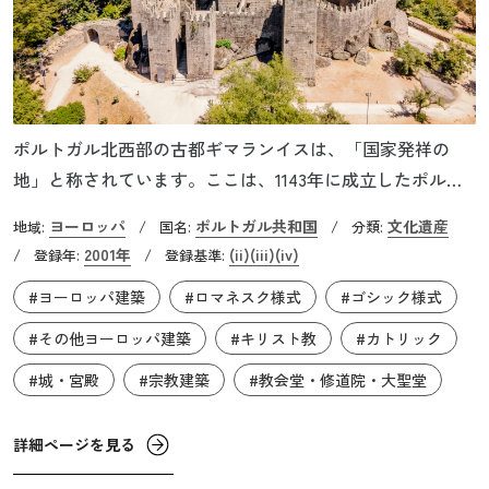
ポルトガル北西部の古都ギマランイスは、「国家発祥の
地」と称されています。ここは、1143年に成立したポルト
ガル王国の初代国王アフォンソ１世の出生地であり、国民
ヨーロッパ
ポルトガル共和国
文化遺産
地域:
/
国名:
/
分類:
的アイデンティティと言語が確立した時代に深く関わる場
2001年
(ii)
(iii)
(iv)
/
登録年:
/
登録基準:
所です。旧市街には、ギマランイス城やブラガンサ公爵館
#ヨーロッパ建築
#ロマネスク様式
#ゴシック様式
など、同国の歴史を象徴する建造物が保存されています。
ゴシック様式やマヌエル様式など、さまざまな時代の建築
#その他ヨーロッパ建築
#キリスト教
#カトリック
様式が混在するノッサ・セニョーラ・ダ・オリヴェイラ教
#城・宮殿
#宗教建築
#教会堂・修道院・大聖堂
会は、10世紀に設立された修道院を前身としています。こ
の修道院を守るために建てられた要塞は、後のギマランイ
詳細ページを見る
ス城となりました。また、ギマランイスで中世に開発され
た花崗岩と木を組み合わせたユニークな建築様式は、アフ