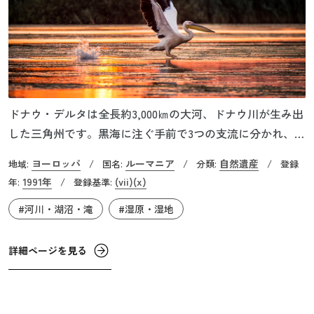
ドナウ・デルタは全長約3,000㎞の大河、ドナウ川が生み出
した三角州です。黒海に注ぐ手前で3つの支流に分かれ、ヨ
ーロッパ最大の連続湿地帯を形成しています。面積は約
ヨーロッパ
ルーマニア
自然遺産
地域:
/
国名:
/
分類:
/
登録
5,470㎢に及び、貴重な生物と自然が育まれる広大な地域で
1991年
(vii)
(x)
年:
/
登録基準:
す。世界遺産登録国はルーマニア。ドナウ川が運んだ大量
#河川・湖沼・滝
#湿原・湿地
の土砂が堆積してできた場所で、大小の湖や沼、砂地の森
などが広がっています。三角州のほかに干潟や湿原もあ
り、多彩な動植物が生息しています。
詳細ページを見る