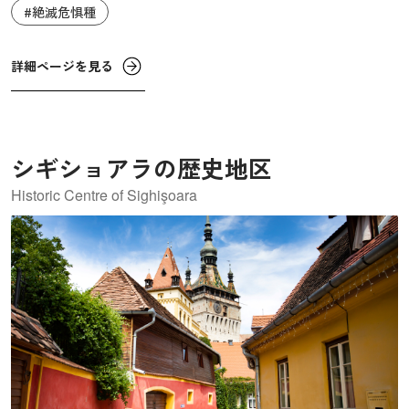
林として世界最大であり、その中には世界最樹高のブナの
#絶滅危惧種
標木も含まれています。
詳細ページを見る
シギショアラの歴史地区
Historic Centre of Sighişoara