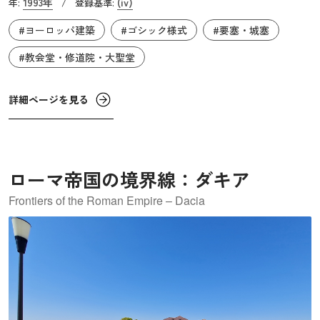
1993年
(iv)
年:
/
登録基準:
築き、自身の財産と村を守るために要塞教会を設置しまし
#ヨーロッパ建築
#ゴシック様式
#要塞・城塞
た。戦時にはここが軍事拠点となり、教会の内部には倉庫
を置いて、長期の攻撃にも耐えられる工夫がありました。
#教会堂・修道院・大聖堂
このような要塞教会をもつ集落は、トランシルヴァニア地
方に250ほど築かれた歴史があります。そのうち、ビエルタ
詳細ページを見る
ン、プレジュメル、ビスクリ、ドゥルジウ、サスキズ、ク
ルニク、バレア・ビイロルの7つの村は、13～16世紀の建築
様式を残し、村の様子は中世以来の生活を今に伝えていま
す。
ローマ帝国の境界線：ダキア
Frontiers of the Roman Empire – Dacia