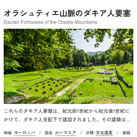
オラシュティエ山脈のダキア人要塞
Dacian Fortresses of the Orastie Mountains
これらのダキア人要塞は、紀元前1世紀から紀元後1世紀に
かけて、ダキア人支配下で建設されました。その建築は、
古典世界とヨーロッパ鉄器時代後期の技術と概念が異例な
ヨーロッパ
ルーマニア
文化遺産
地域:
/
国名:
/
分類:
/
登録
融合を示しており、軍事建築と宗教建築を組み合わせた独