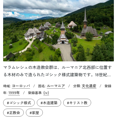
マラムレシュの木造教会群は、ルーマニア北西部に位置す
る木材のみで造られたゴシック様式建築物です。18世紀か
ら19世紀にかけて建てられた「シュルデシティ」「ブルサ
ヨーロッパ
ルーマニア
文化遺産
地域:
/
国名:
/
分類:
/
登録
ナ」「イェウッド」「ブデシティ」「ポイエニレ・イゼ
1999年
(iv)
年:
/
登録基準:
イ」「デセシティ」「プロピシュ」「ロゴス」の8つの村の
#ゴシック様式
#木造建築
#キリスト教
教会が世界遺産として登録されています。
#正教会
#家屋