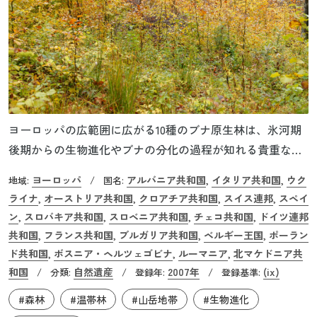
ヨーロッパの広範囲に広がる10種のブナ原生林は、氷河期
後期からの生物進化やブナの分化の過程が知れる貴重な遺
産です。ブナの他にもヨーロッパナラをはじめ、絶滅の危
ヨーロッパ
アルバニア共和国
イタリア共和国
ウク
地域:
/
国名:
,
,
機に瀕した80種を含む1,067種の植物や101種の鳥類、73種の
ライナ
オーストリア共和国
クロアチア共和国
スイス連邦
スペイ
,
,
,
,
哺乳類などが登録地に生息しています。また、広大な森林
ン
スロバキア共和国
スロベニア共和国
チェコ共和国
ドイツ連邦
,
,
,
,
には、IUCNのレッドリストにも記載されているキンメフク
共和国
フランス共和国
ブルガリア共和国
ベルギー王国
ポーラン
,
,
,
,
ロウも生息しています。2007年にスロバキアとウクライナ
ド共和国
ボスニア・ヘルツェゴビナ
ルーマニア
北マケドニア共
,
,
,
の世界遺産として登録されましたが、その後、登録範囲が
和国
自然遺産
2007年
(ix)
/
分類:
/
登録年:
/
登録基準:
順次拡大されていきました。この地のブナ原生林は、現存
#森林
#温帯林
#山岳地帯
#生物進化
するヨーロッパブナ（ファグス・シルヴァティカ）の原生