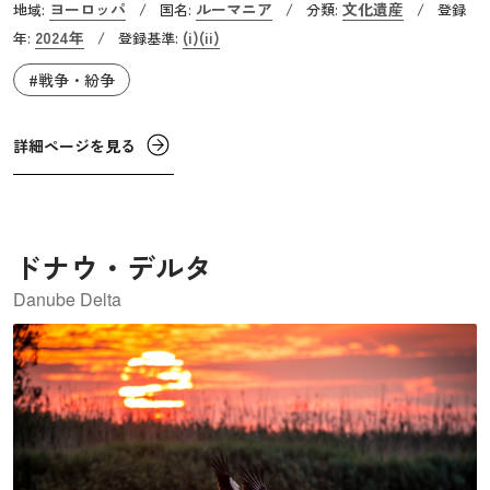
ヨーロッパ
ルーマニア
文化遺産
地域:
/
国名:
/
分類:
/
登録
鳥」などがあります。1937年から1938年にかけて制作され
2024年
(i)
(ii)
年:
/
登録基準:
た、トゥルグジウにある「モニュメンタル・アンサンブ
#戦争・紛争
ル」は、第一次世界大戦で街を守って命を落とした人々を
追悼するために制作されました。主要な作品として、「無
限柱（Endless Column）」「接吻の門（Gate of the
詳細ページを見る
Kiss）」「沈黙のテーブル（The table of Silence）」があり
ます。これらは「英雄の並木道（Avenue of Heroes）」と
呼ばれる約1.5㎞の軸線上に配置され、2つの公園を結んで
ドナウ・デルタ
います。この軸線の中央には聖ペテロ・パウロ教会が位置
し、全体で都市空間と一体化しています。
Danube Delta