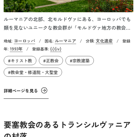
ルーマニアの北部、北モルドヴァにある、ヨーロッパでも
類を見ないユニークな教会群が「モルドヴァ地方の教会
群」です。これらは15～16世紀にかけてシュテファン公の
ヨーロッパ
ルーマニア
文化遺産
地域:
/
国名:
/
分類:
/
登録
もと最盛期を迎えたモルドヴァ公国の遺産で、各地に点在
1993年
(i)
(iv)
年:
/
登録基準:
しています。強大な権力を持ったシュテファン公は「キリ
#キリスト教
#正教会
#宗教建築
スト教世界の番人」を自任していたとされ、オスマン帝国
の侵略を阻止し国の自治を守った名君として知られていま
#教会堂・修道院・大聖堂
す。彼はオスマン帝国の攻撃を撃退するたびに、新しい教
会を建てたといわれています。これらの聖堂群は、シュテ
詳細ページを見る
ファン公とその後継者ペトル・ラレシュ公の時代を彷彿と
させるものであり、この遺産の見どころのひとつです。
要塞教会のあるトランシルヴァニア
の村落