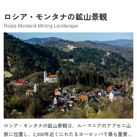
す。周辺の部族から帝国を守り、「貴重な金と塩資源」へ
ロシア・モンタナの鉱山景観
のアクセスを提供する重大な役割も有していました。世界
遺産には、1,000kmを越える国境線に沿って立つ277の要素
Roșia Montană Mining Landscape
で構成されています。要塞や土塁、監視塔、仮設野営地、
民間人の居住地などの構成資産から形成されます。北方国
境の強化のためローマ帝国の権力が最大限に広がった証拠
といえます。
ロシア・モンタナの鉱山景観は、ルーマニアのアプセニ山
脈に位置し、2,000年近くにわたるヨーロッパで最も重要か