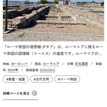
『ローマ帝国の境界線:ダキア』は、ルーマニアに残るロー
マ帝国の国境線（リーメス）の遺産です。ルーマニアのカ
ルパティア山脈から黒海西方にかけての地域には、ダキア
ヨーロッパ
ルーマニア
文化遺産
地域:
/
国名:
/
分類:
/
登録
人と呼ばれる人々が暮らしていましたが、ローマ帝国との2
2024年
(ii)
(iii)
(iv)
年:
/
登録基準:
度の戦争を経てダキアは征服されました。106年から271年
#要塞・城塞
#古代文明
#ローマ帝国
まで、ダキアの国境線はローマの支配下に置かれ、ドナウ
川以北に位置する唯一のローマ属州となりました。ダキア
の国境線は、ドナウ川下流域から、カルパティア山脈の内
詳細ページを見る
縁に沿うように敷設されました。ヨーロッパにおけるロー
マ帝国の国境線の中で最長かつ最も複雑な区間でもありま