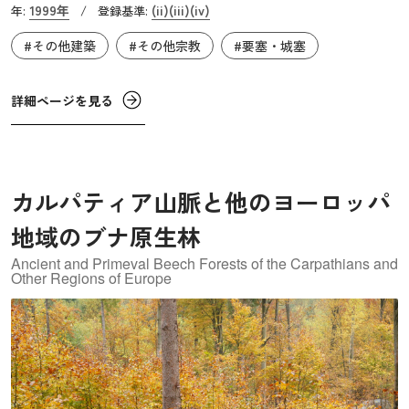
1999年
(ii)
(iii)
(iv)
年:
/
登録基準:
自の様式を生み出しています。この要塞群は、古典世界内
#その他建築
#その他宗教
#要塞・城塞
外からの軍事建築の技術と概念が融合して独特のスタイル
を形成しています。
詳細ページを見る
カルパティア山脈と他のヨーロッパ
地域のブナ原生林
Ancient and Primeval Beech Forests of the Carpathians and
Other Regions of Europe