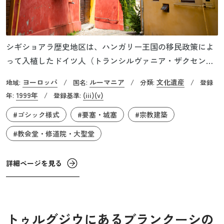
シギショアラ歴史地区は、ハンガリー王国の移民政策によ
って入植したドイツ人（トランシルヴァニア・ザクセン
人）が築いた城塞都市です。ゴシック様式のニコラウス教
ヨーロッパ
ルーマニア
文化遺産
地域:
/
国名:
/
分類:
/
登録
会を宗教的中心地とし、トランシルヴァニア地方の重要都
1999年
(iii)
(v)
年:
/
登録基準:
市として発展しました。ドイツ人の職人や商人によってギ
#ゴシック様式
#要塞・城塞
#宗教建築
ルドが形成され、城壁には「靴職人の塔」や「仕立屋の
塔」といった、ギルドの名前を冠した塔が残っています。
#教会堂・修道院・大聖堂
また、中央ヨーロッパの重要な商業的役割を担ったシギシ
ョアラは、「吸血鬼ドラキュラ」のモデルとなったヴラド3
詳細ページを見る
世の生家があることでも有名です。1676年の大火で焼失し
た後、バロック様式で再建された時計塔は街のシンボルで
あり、14世紀に建造されたものです。現在も最上階の展望
デッキから歴史ある街並みを望むことができます。
トゥルグジウにあるブランクーシの