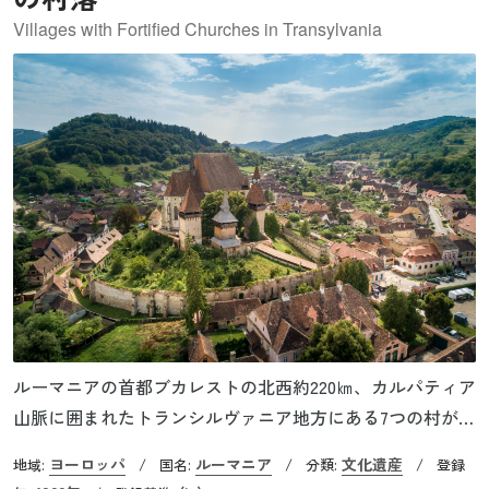
Villages with Fortified Churches in Transylvania
ルーマニアの首都ブカレストの北西約220㎞、カルパティア
山脈に囲まれたトランシルヴァニア地方にある7つの村が世
界遺産として登録されています。12～13世紀、トランシル
ヨーロッパ
ルーマニア
文化遺産
地域:
/
国名:
/
分類:
/
登録
ヴァニアに入植した「ザクセン人（ドイツ人）」は集落を