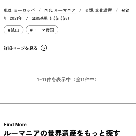
つ広範囲な地下金採掘活動の傑出した例です。この地での
ヨーロッパ
ルーマニア
文化遺産
地域:
/
国名:
/
分類:
/
登録
採掘は、西暦106年に始まり、166年間にわたりローマ人に
2021年
(ii)
(iii)
(iv)
年:
/
登録基準:
よって約500tの金が抽出されました。この場所はアルブル
#鉱山
#ローマ帝国
ヌス・マヨルとして知られ、ローマ帝国にとって唯一の新
たな金銀の供給源であり、トラヤヌス帝のダキア征服の動
機の一つであった可能性が高いといわれています。
詳細ページを見る
1~11件を表示中（全11件中）
Find More
ルーマニアの世界遺産をもっと探す