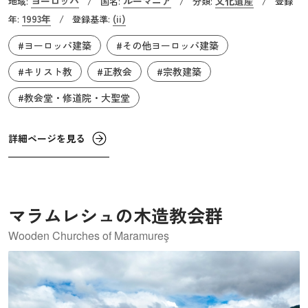
ヨーロッパ
ルーマニア
文化遺産
地域:
/
国名:
/
分類:
/
登録
その家族はワラキアの多くの修道院や教会の建設に尽力
1993年
(ii)
年:
/
登録基準:
し、それらは彼の名を取ったブルンコヴァヌ様式と呼ばれ
#ヨーロッパ建築
#その他ヨーロッパ建築
ています。ホレズの修道院はこの様式を代表する建造物と
して知られ、ギリシャ十字型の土台の中央に主聖堂のカト
#キリスト教
#正教会
#宗教建築
リコン聖堂が置かれ、東西南北の四端に付属聖堂としての
#教会堂・修道院・大聖堂
使徒聖堂、聖母聖堂、聖ステファヌス聖堂、天使聖堂が配
置されています。主聖堂のカトリコン聖堂は1690年から
詳細ページを見る
1692年にかけて建設され、内装を含めてさらに2年後に完成
しました。3つの側廊を持ち、非常に大きなナルテクス（拝
廊）を持っており、これは16世紀初頭に建造されたクルテ
ア・デ・アルジェシュ修道院の大聖堂に倣ったものです。
マラムレシュの木造教会群
内部下層の壁面は、コンスタンティン・ブルンコヴァヌと
Wooden Churches of Maramureş
その妻、11人の子供達の奉納画で埋め尽くされており、エ
クソナルテクスの東壁には「最後の審判」が描かれていま
す。これらの内部装飾や外観はワラキア独自の文化とギリ
シャから伝わった様式の融合が見られます。