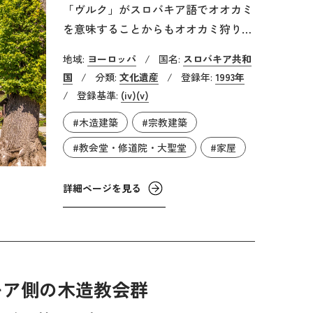
「ヴルク」がスロバキア語でオオカミ
を意味することからもオオカミ狩りの
猟師が住む村として成立したとされて
地域:
ヨーロッパ
/
国名:
スロバキア共和
います。現存する45棟の建物はそのほ
国
/
分類:
文化遺産
/
登録年:
1993年
とんどが18～19世紀のものです。構成
/
登録基準:
(iv)
(v)
資産には43件の家屋と聖母マリア受胎
#木造建築
#宗教建築
告知教会、学校などが含まれていま
す。山岳地帯特有の石積みの土台の上
#教会堂・修道院・大聖堂
#家屋
に丸太造りを組んだ伝統的な建築様式
を持っており、それらが良好な保存状
詳細ページを見る
態で残されています。集落自体の起源
は10世紀にまで遡りますが、1469年ま
でに5本の道路が整備されたという記
録が残っており、集落としての配置は
14世紀後半頃に計画されたのではない
キア側の木造教会群
かと考えられます。