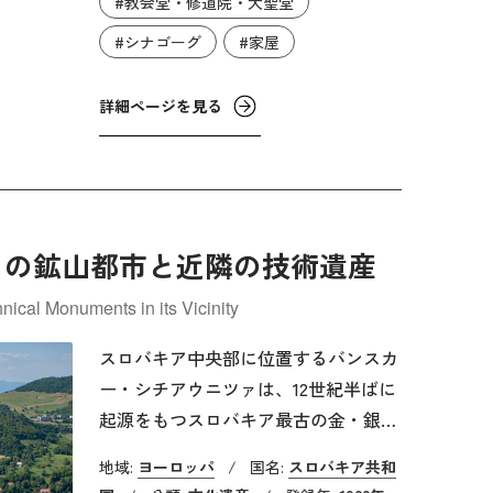
#教会堂・修道院・大聖堂
した都市計画がなされています。この
広場の三方には直線的なファサードを
#シナゴーグ
#家屋
持つ46軒の市民の住宅によって囲まれ
ており、もう一方には聖エギディウス
詳細ページを見る
教会が面しています。聖エギディウス
教会は、後期ゴシック様式で建造され
た三身廊のバシリカで、内部の11基の
祭壇には貴重なコレクションが収めら
ァの鉱山都市と近隣の技術遺産
れています。また、バルジェヨウには
保存状態の良いユダヤ人街もあり、18
nical Monuments in its Vicinity
世紀のシナゴーグのほか、食肉処理場
や、浴場、集会所などのユニークな建
スロバキア中央部に位置するバンスカ
物が残されています。
ー・シチアウニツァは、12世紀半ばに
起源をもつスロバキア最古の金・銀を
中心とした鉱山都市です。最盛期は17
地域:
ヨーロッパ
/
国名:
スロバキア共和
～18世紀頃で、17世紀には鉱山史上初