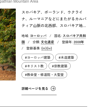
rpathian Mountain Area
スロバキア、ポーランド、ウクライ
ナ、ルーマニアなどにまたがるカルパ
ティア山脈の北西部、スロバキア地方
に点在する教会群です。この地方には
地域:
ヨーロッパ
/
国名:
スロバキア共和
16世紀から18世紀に建造されたカトリ
国
/
分類:
文化遺産
/
登録年:
2008年
ック、プロテスタント、ギリシャ正教
/
登録基準:
(iii)
(iv)
の木造教会が50棟ほど点在しています
#ヨーロッパ建築
#木造建築
が、その内の8棟が世界遺産に登録さ
れています。その立地からラテン文化
#キリスト教
#宗教建築
とビザンツ文化との双方の影響を受け
#教会堂・修道院・大聖堂
つつも、外観や構造などはそれぞれの
宗派の信仰に基づいた多様な形態を継
詳細ページを見る
承しています。ヨーロッパ各地の文化
の影響と地元のスラヴ人の文化とが融
合したことによって生まれた、この地