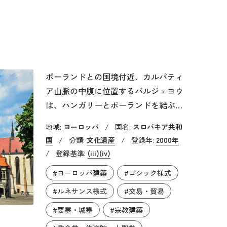
域の宗教的な寛容性を示す証拠と言え
ます。
ポーランドとの国境付近、カルパティ
ア山脈の中腹に位置するバルジェヨウ
は、ハンガリーとポーランドを結ぶ主
要な交易路に近いことから税関が設置
地域:
ヨーロッパ
/
国名:
スロバキア共和
され、13世紀頃から主要な交易都市と
国
/
分類:
文化遺産
/
登録年:
2000年
して発展しました。今も残る、町を取
/
登録基準:
(iii)
(iv)
り囲む城壁や市門、見張り塔などは14
#ヨーロッパ建築
#ゴシック様式
～15世紀に市民がその権益を守るため
に設置したものです。城壁に囲まれた
#ルネサンス様式
#交易・貿易
旧市街は広場の中央にルネサンス様式
#要塞・城塞
#宗教建築
の旧市庁舎が残る市庁舎広場を中心と