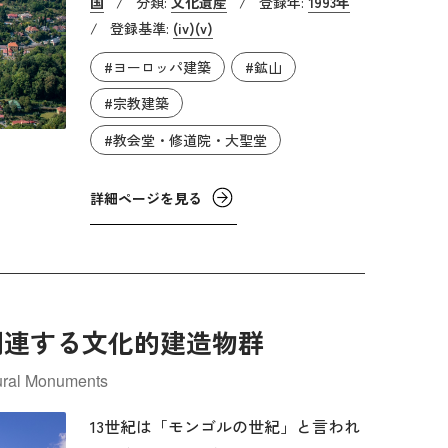
国
/
分類:
文化遺産
/
登録年:
1993年
めて、坑道内で火薬樽を爆発させる採
/
登録基準:
(iv)
(v)
掘方法を生み出し、やがてその技術は
#ヨーロッパ建築
#鉱山
ヨーロッパ中に広がっていきました。
また、蒸気機関を使い、より深く坑道
#宗教建築
を掘る技術も開発していき、当時はヨ
#教会堂・修道院・大聖堂
ーロッパの鉱山産業を牽引していた都
市であったと言えます。しかし、1918
詳細ページを見る
年の第一次世界大戦終了時にオースト
リア＝ハンガリー帝国が崩壊すると、
急速に都市は衰退し、現在は最盛期の
人口のおよそ半分となりました。
関連する文化的建造物群
tural Monuments
13世紀は「モンゴルの世紀」と言われ