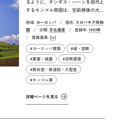
るように、チンギス・ハーンを初代と
するモンゴル帝国は、空前絶後の大帝
国を形成します。その脅威はヨーロッ
地域:
ヨーロッパ
/
国名:
スロバキア共和
パにもおよび、ドイツ・ポーランド軍
国
/
分類:
文化遺産
/
登録年:
1993年
がモンゴル軍と戦った1241年の「ワー
/
登録基準:
(iv)
ルシュタットの戦い」は世に有名で
#ヨーロッパ建築
#城・宮殿
す。ヨーロッパの人々は彼らを「タタ
ール」と呼び、恐れました。そのタタ
#要塞・城塞
#宗教建築
ール人の襲来に備えて築かれたのがス
#教会堂・修道院・大聖堂
ピシュ城です。現在の城の原型は12世
#モンゴル軍
紀のもので、15世紀頃からはルネサン
スやバロック様式の建物が次々と増築
詳細ページを見る
されました。18世紀には軍隊の駐屯地
となりましたが、1780年に火災が発生
し、以降廃墟となりました。