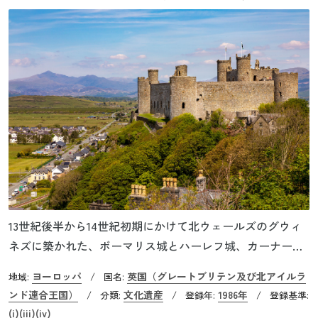
13世紀後半から14世紀初期にかけて北ウェールズのグウィ
ネズに築かれた、ボーマリス城とハーレフ城、カーナーヴ
ォン城と市壁、コンウィ城と市壁の４つの城と２つの市壁
ヨーロッパ
英国（グレートブリテン及び北アイルラ
地域:
/
国名:
が世界遺産に登録されています。この一帯は、かつてグウ
ンド連合王国）
文化遺産
1986年
/
分類:
/
登録年:
/
登録基準:
ィネズ王国が置かれた場所でした。イングランド王のエド
(i)
(iii)
(iv)