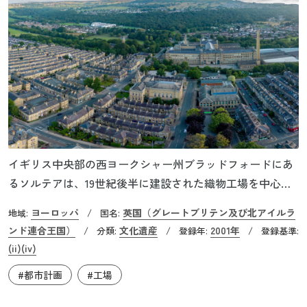
どのています。
イギリス中央部の西ヨークシャー州ブラッドフォードにあ
るソルテアは、19世紀後半に建設された織物工場を中心と
した街です。この街を建設したのは、実業家で政治家でも
ヨーロッパ
英国（グレートブリテン及び北アイルラ
地域:
/
国名:
あったタイタス・ソルト卿です。彼の名前のソルト
ンド連合王国）
文化遺産
2001年
/
分類:
/
登録年:
/
登録基準:
（Salt）と、工場の前を流れるエア（Aire）川を組み合わせ
(ii)
(iv)
て、街は「ソルテア」と名付けられました。紡績から織物
#都市計画
#工場
まで生産工程を統合した二つの大型の工場を中心として、
広い道路沿いに並ぶ800軒以上の労働者のための住宅や、学