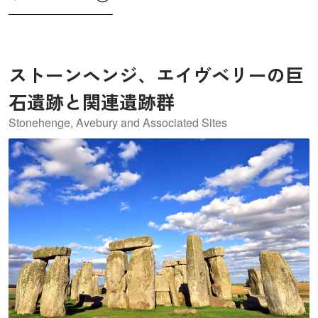
果をあげてきました。ジョドレルバンク天文台は旧来の光
学天文学から電波天文学への移行を著しく証明する遺産で
す。また、世界遺産条約の意義の中には新しい分野の文化
ストーンヘンジ、エイヴベリーの巨
遺産の定義があり、ジョドレルバンク天文台はUNESCOが
ICOMOSやIAU（国際天文学連合）と共に進める天文遺産の
石遺跡と関連遺跡群
分野で高い評価を受けていたこともあり、2019年に世界遺
Stonehenge, Avebury and Associated Sites
産に登録されました。