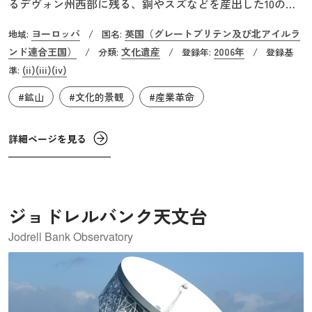
るデヴォン州西部に残る、銅やスズなどを産出した10のエ
リアからなる世界遺産です。18世紀から19世紀初頭にかけ
ヨーロッパ
英国（グレートブリテン及び北アイルラ
地域:
/
国名:
て多くの鉱物を産出しました。蒸気エンジンを使った採掘
ンド連合王国）
文化遺産
2006年
/
分類:
/
登録年:
/
登録基
などで、18世紀には世界の銅の産出量の3分の2を占めたほ
(ii)
(iii)
(iv)
準:
どでした。その過程で鉄道や運河などがつくられ、工業化
#鉱山
#文化的景観
#産業革命
社会の色合い濃く発展した変遷がみられます。
詳細ページを見る
ジョドレルバンク天文台
Jodrell Bank Observatory