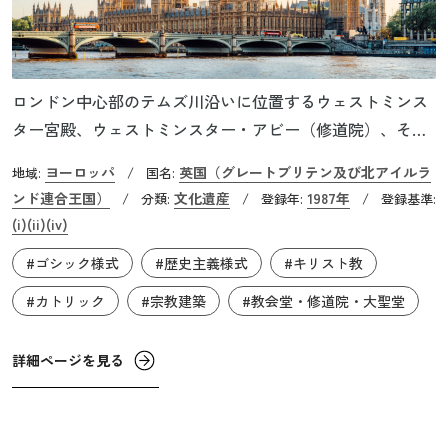
ロンドン中心部のテムズ川沿いに位置するウェストミンス
ター宮殿、ウェストミンスター・アビー（修道院）、そし
てセント・マーガレット教会は11世紀に建てられた歴史的
ヨーロッパ
英国（グレートブリテン及び北アイルラ
地域:
/
国名:
建築物として世界中に広く知られています。何世紀にもわ
ンド連合王国）
文化遺産
1987年
/
分類:
/
登録年:
/
登録基準:
たって共に変化してきたこれらの建築物は、英国王室と議
(i)
(ii)
(iv)
会、そして教会の絡み合った歴史を物語っており、今も英
#ゴシック様式
#歴史主義様式
#キリスト教
国の社会と政治において極めて重要な役割を果たしていま
す。宮殿とウェストミンスター・アビーは、11世紀に敬虔
#カトリック
#宗教建築
#教会堂・修道院・大聖堂
なキリスト教徒であったエドワード王によって建てられま
した。前者は現在国会議事堂として使用されており、後者
詳細ページを見る
は国王及び女王の戴冠式、結婚式などの王室行事の場とし
て機能しています。