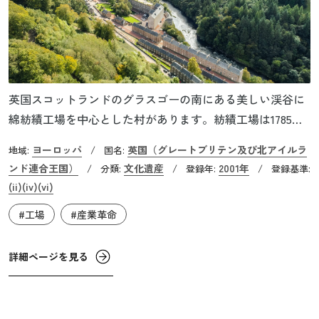
英国スコットランドのグラスゴーの南にある美しい渓谷に
綿紡績工場を中心とした村があります。紡績工場は1785年
の設立で、リチャード・アークライトが開発した水力紡績
ヨーロッパ
英国（グレートブリテン及び北アイルラ
地域:
/
国名:
機を導入し、品質の向上と大量生産を可能にしました。紡
ンド連合王国）
文化遺産
2001年
/
分類:
/
登録年:
/
登録基準:
績工場や付属設備の他に、工場労働者のための住宅や諸施
(ii)
(iv)
(vi)
設があります。ここを建設したのは実業家のデヴィッド・
#工場
#産業革命
デイルで、その娘婿のロバート・オーウェンの人道主義思
想を取り入れ、数々の労働者福祉の施設を設けました。
詳細ページを見る