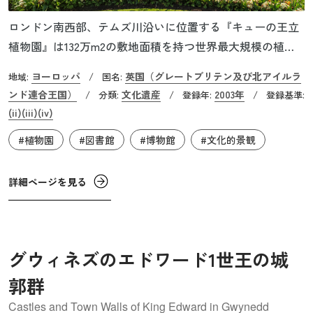
ロンドン南西部、テムズ川沿いに位置する『キューの王立
植物園』は132万m2の敷地面積を持つ世界最大規模の植物
園です。1759年、イギリス王室のジョージ3世の母によって
ヨーロッパ
英国（グレートブリテン及び北アイルラ
地域:
/
国名:
創建されて以来、何世紀にもわたって集められてきた莫大
ンド連合王国）
文化遺産
2003年
/
分類:
/
登録年:
/
登録基準:
な植物学的コレクション（希少植物、海外から採集した植
(ii)
(iii)
(iv)
物、資料など）が展示されています。また国際的に知られ
#植物園
#図書館
#博物館
#文化的景観
ている造園家のチャールズ・ブリッジマンやウィリアム・
ケント、ランスロット・ブラウンなどの作品も見ることが
詳細ページを見る
できます。キュー植物園の景観デザインや庭園、建物、植
物コレクションは後に世界中に広まったガーデンアートと
植物科学の発展の礎となっており、文化的景観の価値も認
められています。
グウィネズのエドワード1世王の城
郭群
Castles and Town Walls of King Edward in Gwynedd