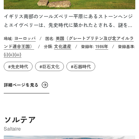
イギリス南部のソールズベリー平原にあるストーンヘンジ
とエイヴベリーは、先史時代に築かれたとされる、謎を秘
めた巨石遺跡群です。ストーンヘンジの建設時期は大きく3
ヨーロッパ
英国（グレートブリテン及び北アイルラ
地域:
/
国名:
つに分けられています。第1期は紀元前3100〜前2200年頃の
ンド連合王国）
文化遺産
1986年
/
分類:
/
登録年:
/
登録基準:
直径100ｍもの外周部が形成された時期、第2期は前2100〜
(i)
(ii)
(iii)
前2000年頃のブルー・ストーンと呼ばれる青みのある石で
#先史時代
#巨石文化
#石器時代
メンヒル群（直立石の上に水平に石を載せて連結したも
の）が形成された時期、第3期は前2000〜前1100年頃の直径
詳細ページを見る
30ｍの環状列石とその内側に3つの石を門形に組んだトリリ
トン（三石塔）5組が馬蹄形に配置された時期とされていま
す。これらの巨石遺跡が担っていた役割については未解明
ですが、夏至の朝に環状列石の外にあるヒールストーン付
ソルテア
近から太陽が昇り、中心部を照らすことなどから石の配置
Saltaire
には天文学的な意味があるのではないかと考えられていま
す。 ストーンヘンジ周辺にはダーリントン・ウォールズな