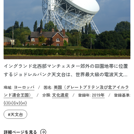
イングランド北西部マンチェスター郊外の田園地帯に位置
するジョドレルバンク天文台は、世界最大級の電波天文観
測所として知られています。送電線が無く電波干渉が最小
ヨーロッパ
英国（グレートブリテン及び北アイルラ
地域:
/
国名:
限であることからこの地が選ばれました。広大な農村地帯
ンド連合王国）
文化遺産
2019年
/
分類:
/
登録年:
/
登録基準:
に現れる巨大な望遠鏡が印象的ですが、電波天文学の発展
(i)
(ii)
(iv)
(vi)
に重要な役割を果たしている天文台でもあります。流星や
#天文台
月の研究、クエーサーと呼ばれるブラックホールに物質が
吸い込まれる際のエネルギーによって輝く天体の発見、量
詳細ページを見る
子工学、宇宙船の追跡などあらゆる分野で大きな科学的成