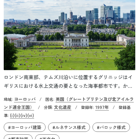
ロンドン南東部、テムズ川沿いに位置するグリニッジはイ
ギリスにおける水上交通の要となった海事都市です。かつ
ては王宮のひとつに過ぎなかったグリニッジですが、大航
ヨーロッパ
英国（グレートブリテン及び北アイルラ
地域:
/
国名:
海時代～19世紀末までイギリスの海の玄関口として大いに
ンド連合王国）
文化遺産
1997年
/
分類:
/
登録年:
/
登録基
その役割を果たしてきました。その大航海時代の名残を見
(i)
(ii)
(iv)
(vi)
準:
られるのが1675年建造のグリニッジ天文台です。バロック
#ヨーロッパ建築
#ルネサンス様式
#バロック様式
様式の天文台で観測された恒星図によってイギリスの位置
と時間が定められました。そして1884年の国際会議によっ
#都市計画
#天文台