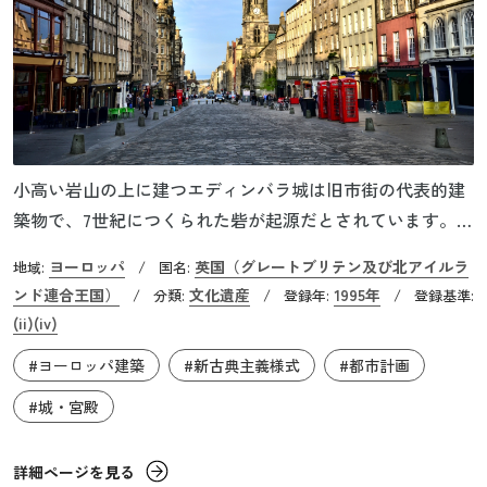
小高い岩山の上に建つエディンバラ城は旧市街の代表的建
築物で、7世紀につくられた砦が起源だとされています。11
世紀後半からスコットランド王の居城となり、王国間の抗
ヨーロッパ
英国（グレートブリテン及び北アイルラ
地域:
/
国名:
争やイングランドとの戦いの舞台となりました。現在見ら
ンド連合王国）
文化遺産
1995年
/
分類:
/
登録年:
/
登録基準:
れるノルマン様式を用いた城の建物は、18世紀以降に再建
(ii)
(iv)
れたものです。城内の宮殿は軍事博物館として使用され、
#ヨーロッパ建築
#新古典主義様式
#都市計画
歴代のスコットランド王の戴冠式で使われたスクーンの石
が展示されています。エディンバラ城の東には、現在でも
#城・宮殿
王室の滞在地として使用されているホリールードハウス宮
殿があります。エディンバラ城とこの宮殿を結ぶ道はロイ
詳細ページを見る