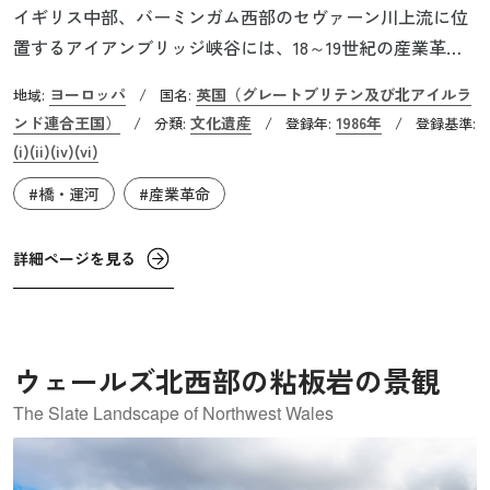
イギリス中部、バーミンガム西部のセヴァーン川上流に位
置するアイアンブリッジ峡谷には、18～19世紀の産業革命
期の象徴ともいえる鉄鋼業地帯が広がっています。 この峡
ヨーロッパ
英国（グレートブリテン及び北アイルラ
地域:
/
国名:
谷に架かるアイアンブリッジは、全長約60m、総重量約
ンド連合王国）
文化遺産
1986年
/
分類:
/
登録年:
/
登録基準:
400tというスケールで世界初の鉄橋として誕生し、峡谷の
(i)
(ii)
(iv)
(vi)
名称の由来となりました。 アイアンブリッジは、産業革命
#橋・運河
#産業革命
期のイギリスで発展した製鉄技術と大量生産を背景に、輸
送効率の向上を目的として建設されました。そして1781年
詳細ページを見る
に開通してから約250年が経った現在、歩行者専用ではあり
ますが、今も渡ることができます。
ウェールズ北西部の粘板岩の景観
The Slate Landscape of Northwest Wales