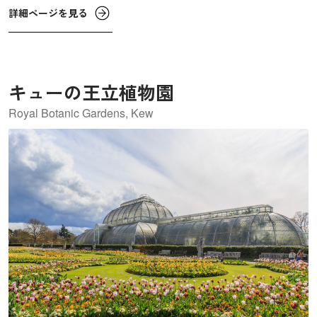
道院跡は、国内の歴史的建造物を保護する目的でイギリス
詳細ページを見る
政府により設立された組織「イングリッシュ・ヘリテイ
ジ」が管理しています。
キューの王立植物園
Royal Botanic Gardens, Kew