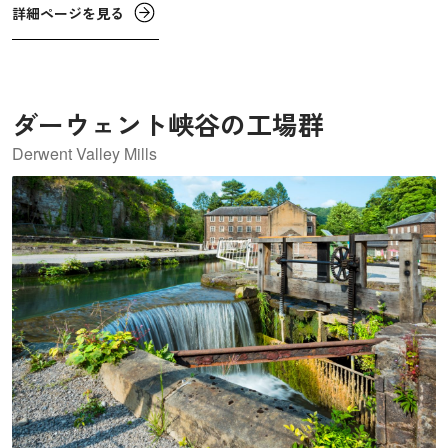
詳細ページを見る
校、教会、集会所、さらには図書館やコンサートホールな
どの娯楽施設も、計画的に配置されました。
ダーウェント峡谷の工場群
Derwent Valley Mills