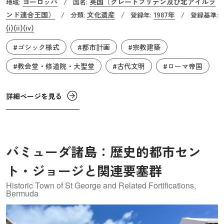
ヨーロッパ
英国（グレートブリテン及び北アイルラ
地域:
/
国名:
グ・スプリング、クロス・バス・スプリングの3つの主要な
ンド連合王国）
文化遺産
1987年
/
分類:
/
登録年:
/
登録基準:
温泉を有しています。アングロサクソン時代には、古英語
(i)
(ii)
(iv)
で温泉を意味する言葉から「バース」と呼ばれるようにな
#ゴシック様式
#都市計画
#宗教建築
りました。また、バースの温泉には、壮大な浴場と社交場
として建てられたローマ浴場のほかに、現代のサウナに似
#教会堂・修道院・大聖堂
#古代文明
#ローマ帝国
たテウダリウムや、水風呂のようなフリギダリウムも備え
られていました。温泉が癒しとレクリエーションの中心と
詳細ページを見る
なったこの街では現在でも、ローマ浴場やスリス・ミネル
ヴァ神殿が良好な状態で残っており、アルプス以北で最も
有名かつ重要なローマ遺跡のひとつとされています。
バミューダ諸島：歴史的都市セン
ト・ジョージと関連要塞群
Historic Town of St George and Related Fortifications,
Bermuda