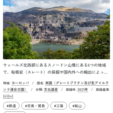
ウェールズ北西部にあるスノードン山塊にある6つの地域
で、粘板岩（スレート）の採掘や国内外への輸出によって
農業景観から変容していった産業景観の好例を示していま
ヨーロッパ
英国（グレートブリテン及び北アイルラ
地域:
/
国名:
す。1780年から20世紀初頭にかけて山岳地帯で採掘された
ンド連合王国）
文化遺産
2021年
/
分類:
/
登録年:
/
登録基準:
スレートは、屋根材として世界に広く流通しました。採石
(ii)
(iv)
の職人たちが米国などへ移住したことで技術が伝わってい
#鉄道
#交易・貿易
#工場
#鉱山
き、スレート産業の発展の基礎をつくっていくことにつな