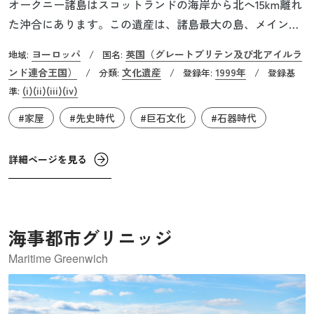
オークニー諸島はスコットランドの海岸から北へ15km離れ
た沖合にあります。この遺産は、諸島最大の島、メインラ
ンド島にある4つの新石器時代遺跡によって構成されてい
ヨーロッパ
英国（グレートブリテン及び北アイルラ
地域:
/
国名:
ます。紀元前4,000年ごろ、農耕文化は北西ヨーロッパにま
ンド連合王国）
文化遺産
1999年
/
分類:
/
登録年:
/
登録基
で広まり、この地で定着していきました。遺跡からは、消
(i)
(ii)
(iii)
(iv)
準:
滅した5,000年前の生活様式や社会構造、祭祀や埋葬に対す
#家屋
#先史時代
#巨石文化
#石器時代
る考え方に至るまで、当時の文化を垣間見ることができま
す。また、この地の巨石文化は北西ヨーロッパを象徴する
詳細ページを見る
だけでなく、イギリスのストーンヘンジやアイルランドの
ボイン渓谷の起源でもあると考えられています。
海事都市グリニッジ
Maritime Greenwich