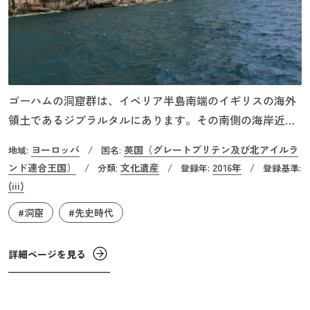
ゴーハムの洞窟群は、イベリア半島南端のイギリスの海外
領土であるジブラルタルにあります。その南側の海岸近く
に、「ジブラルタルの岩」と呼ばれる石灰岩でできた岩山
ヨーロッパ
英国（グレートブリテン及び北アイルラ
地域:
/
国名:
があります。西側は緩やかな斜面になっていますが、東側
ンド連合王国）
文化遺産
2016年
/
分類:
/
登録年:
/
登録基準:
は海岸沿いに切り立った断崖となっていて、その下にゴー
(iii)
ハム、ヴァンガード、ハイエナ、ベネットと名付けられた
#洞窟
#先史時代
4つの洞窟群があります。これらの洞窟は、旧人であるネ
アンデルタール人が、10万年以上に渡って居住していた証
詳細ページを見る
拠となっています。そこからはは、彼らが鳥や海獣類を食
べていたことや、装飾に羽毛を用いたことがわかっていま
す。また岩に刻まれた抽象的な模様も発見されていて、ネ