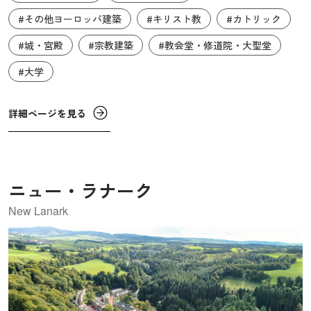
それにより、司教は「王子司教」として宗教指導者と世俗
#その他ヨーロッパ建築
#キリスト教
#カトリック
権力の両方を握りました。1837年に城はダラム大学に寄付
#城・宮殿
#宗教建築
#教会堂・修道院・大聖堂
され、1840年以降は大学の学生寮として使用されていま
#大学
す。
詳細ページを見る
ニュー・ラナーク
New Lanark