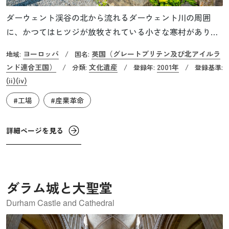
ダーウェント渓谷の北から流れるダーウェント川の周囲
に、かつてはヒツジが放牧されている小さな寒村がありま
した。18世紀後半、産業革命の時代になると、それまで人
ヨーロッパ
英国（グレートブリテン及び北アイルラ
地域:
/
国名:
力で木綿から糸を生成した紡績機を使っていましたが、水
ンド連合王国）
文化遺産
2001年
/
分類:
/
登録年:
/
登録基準:
力を使った工場がこの寒村の一つ、クロムフォード村に造
(ii)
(iv)
られ、クロムフォード・ミルとして稼働します。こうして
#工場
#産業革命
世界で初めて、水力を使った紡績技術を実現させたのがリ
チャード・アークライトです。その後、このダーウェント
詳細ページを見る
川に沿って、ベルパー、ミルフォード、ダービーなど多く
の村や街で工場ができ、一寒村であったこのエリアは一大
工場地帯と変貌を遂げました。
ダラム城と大聖堂
Durham Castle and Cathedral