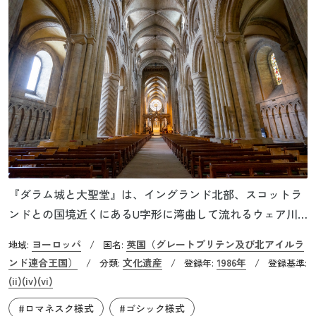
『ダラム城と大聖堂』は、イングランド北部、スコットラ
ンドとの国境近くにあるU字形に湾曲して流れるウェア川
を見下ろす小高い丘の上に立っています。ダラム城はイン
ヨーロッパ
英国（グレートブリテン及び北アイルラ
地域:
/
国名:
グランド最大のノルマン様式の城で、1072年、ウィリアム1
ンド連合王国）
文化遺産
1986年
/
分類:
/
登録年:
/
登録基準:
世がスコットランドの侵攻に備えて築きました。国王はイ
(ii)
(iv)
(vi)
ングランド北部の境界を守る見返りとして、実質的な自治
#ロマネスク様式
#ゴシック様式
権を歴代のダラム司教に与え、城での居住を認めました。