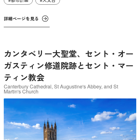
てグリニッジ天文台が経度0度の本初子午線が通る基点とし
て決定されます。その後、天文台はサセックスへ移転しま
詳細ページを見る
すが、子午線の位置が変わることはありませんでした。王
立天文台でのロバート・フックとジョン・フラムスティー
ドの研究は、地球の動きを正確に測定することを可能に
し、航海術の発展にも貢献しました。
カンタベリー大聖堂、セント・オー
ガスティン修道院跡とセント・マー
ティン教会
Canterbury Cathedral, St Augustine's Abbey, and St
Martin's Church