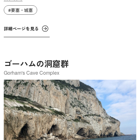
ワード１世は1277年と1282～1284年にかけてウェールズに
#要塞・城塞
侵攻すると、最後まで激しく抵抗したこの地に抵抗を抑え
るための城と市壁を築き始めました。王の命令でウェール
詳細ページを見る
ズ一帯に築かれた城郭群は「アイアン・リング（鉄の
輪）」と呼ばれています。世界遺産に登録されている4つ
の城は、王に仕えた軍事建築家のジェームズ・オブ・セン
ト・ジョージによるもので、中でもボーマリス城とハーレ
ゴーハムの洞窟群
フ城は傑作と称されています。
Gorham's Cave Complex