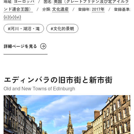
ヨーロッパ
英国（グレートブリテン及び北アイルラ
地域:
/
国名:
邸宅、庭園、公園が意図的に造られ、美しい大地へと変え
ンド連合王国）
文化遺産
2017年
/
分類:
/
登録年:
/
登録基準:
られてきました。そしてこれらの景観はイギリス人にとっ
(ii)
(v)
(vi)
て行楽の場になり、ロマン主義運動によって高く評価さ
#河川・湖沼・滝
#文化的景観
れ、絵画、デッサン、そして詩や言葉を通して称えられて
きたのです。近年においてはピーターラビットの舞台にな
詳細ページを見る
った場所としても有名になりました。
エディンバラの旧市街と新市街
Old and New Towns of Edinburgh