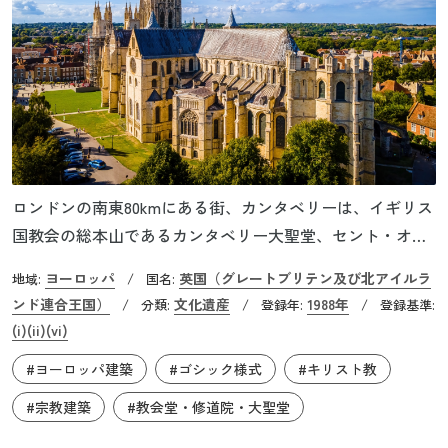
ロンドンの南東80kmにある街、カンタベリーは、イギリス
国教会の総本山であるカンタベリー大聖堂、セント・オー
ガスティン修道院跡、イングランド最古の教会であるセン
ヨーロッパ
英国（グレートブリテン及び北アイルラ
地域:
/
国名:
ト・マーティン教会を擁し、イギリスにおけるキリスト教
ンド連合王国）
文化遺産
1988年
/
分類:
/
登録年:
/
登録基準:
信仰の中心となっています。6世紀末、ローマ教皇がイング
(i)
(ii)
(vi)
ランドのキリスト教化のため「カンタベリーのアウグステ
#ヨーロッパ建築
#ゴシック様式
#キリスト教
ィヌス」を送り出して以来、セント・オーガスティン（聖
アウグスティヌス）修道院などが建設され、布教の中心地
#宗教建築
#教会堂・修道院・大聖堂
となりました。現在、一部を残し廃墟となっているこの修