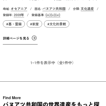
の住居があったエフェテ島沿岸のマンガース、彼が絶命し
オセアニア
バヌアツ共和国
文化遺産
地域:
/
国名:
/
分類:
/
たレレス島のフェルス洞窟、アルトク島にある埋葬地がそ
2008年
(iii)
(v)
(vi)
登録年:
/
登録基準:
の構成資産となっています。首長の権威を象徴するのはも
#墓・霊廟
#家屋
#文化的景観
ちろんですが、この景観は、彼に対する崇敬によって400
年以上もその住居や埋葬地の利用が制限されてきたことに
より残されました。これらの遺跡は彼にまつわる口承伝承
詳細ページを見る
や彼の道徳観などとも深く結びついており、この地域に住
む住民にとっての精神的・道徳的にも重要な遺産となって
います。
1~1件を表示中（全1件中）
Find More
バヌアツ共和国の世界遺産をもっと探