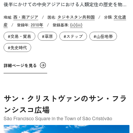
後半にかけての中央アジアにおける人類定住の歴史を物語
る考古学的な遺跡です。サラズムは中央アジア最古の集落
西・南アジア
タジキスタン共和国
文化遺
地域:
/
国名:
/
分類:
の一つであり、その中心地は、遊牧民の家畜放牧に適した
産
2010年
(ii)
(iii)
/
登録年:
/
登録基準:
山岳地帯と、広大な渓谷の間に位置しています。この広大
#交易・貿易
#草原
#ステップ
#山岳地帯
な渓谷が、ここへ最初に定住した人々による農業と灌漑の
発展に役立ちました。農業や牧畜の他にも、銅やスズなど
#先史時代
の金属鉱業や加工業が栄え、やがて街が成立して都市が形
成されていく発展過程も知ることができます。この地域
詳細ページを見る
は、金属加工やそれに伴う道具、陶磁器、宝飾品の製作と
いった手工芸の発展においても、長期にわたって非常に大
きな役割を果たしたのです。
サン・クリストヴァンのサン・フラ
ンシスコ広場
São Francisco Square in the Town of São Cristóvão