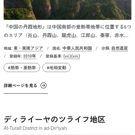
『中国の丹霞地形』は中国南部の亜熱帯地帯に位置する6つ
のエリア（崀山、丹霞山、龍虎山、江郎山、泰寧、赤水）
から構成される自然遺産です。「丹霞地形」とは大陸由来
東・東南アジア
中華人民共和国
自然遺産
地域:
/
国名:
/
分類:
の赤い堆積岩が、内因性（地殻隆起など）と外因性（気
2010年
(vii)
(viii)
/
登録年:
/
登録基準:
候、侵食、風化など）の複合的な力を受けて形成する丹
#熱帯・亜熱帯
#地殻変動
（あか）い霞の様に見える地形を指します。約2,300万〜
258万年前の新第三紀に形成されたもので、登録エリアはそ
れぞれ「若年期」「成熟期」「壮年期」の3段階に分けられ
詳細ページを見る
ます。起伏の富んだ地形には多くの動植物が生息・生育し
ており、その中の約400種は希少種または絶滅危惧種であ
ると考えられています。
ディライーヤのツライフ地区
At-Turaif District in ad-Dir'iyah