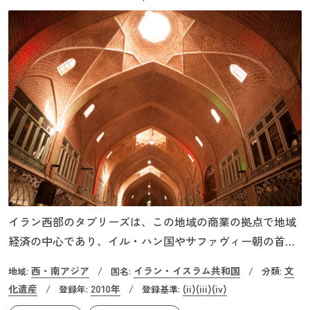
イラン西部のタブリーズは、この地域の商業の拠点で地域
経済の中心であり、イル・ハン国やサファヴィー朝の首都
となった都市です。ここは古代から交易が盛んでシルクロ
西・南アジア
イラン・イスラム共和国
文
地域:
/
国名:
/
分類:
ードの中継地として繁栄し、商業・文化の交流の重要な拠
化遺産
2010年
(ii)
(iii)
(iv)
/
登録年:
/
登録基準:
点でした。ここにあるバザールは1,000年以上の歴史を持