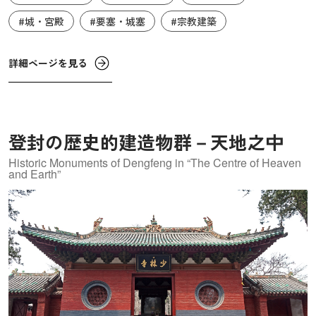
部を設けたアラビア半島のオアシス独特の建築様式のこと
#城・宮殿
#要塞・城塞
#宗教建築
です。多くの建物が廃墟になってしまっているものの、ほ
とんど構成要素の大部分が現存しており、急激な近代化の
詳細ページを見る
開発を免れていたため、保存状態も良好です。
登封の歴史的建造物群－天地之中
Historic Monuments of Dengfeng in “The Centre of Heaven
and Earth”