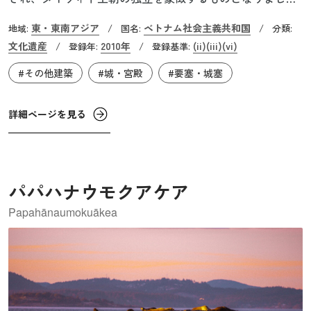
た。皇城は、7世紀に遡る中国の要塞跡、ハノイの紅河デル
東・東南アジア
ベトナム社会主義共和国
地域:
/
国名:
/
分類:
タを埋め立てた土地に築かれました。この地は7世紀から19
文化遺産
2010年
(ii)
(iii)
(vi)
/
登録年:
/
登録基準:
世紀までの期間にわたり、約13世紀の間途切れることなく
#その他建築
#城・宮殿
#要塞・城塞
政治権力の中心地であり続けました。さまざまな考古学的
階層や記念碑によって証明されており、権力の座が長きに
わたる存続と継続を特徴としています。
詳細ページを見る
パパハナウモクアケア
Papahānaumokuākea