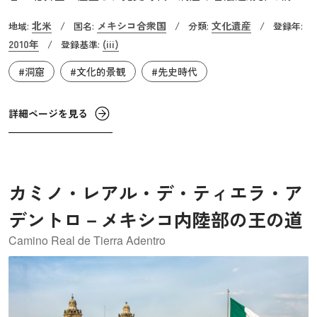
されています。ギラ・ナキツ洞窟では、1万年前のウリ科植
北米
メキシコ合衆国
文化遺産
地域:
/
国名:
/
分類:
/
登録年:
物の種子が発見されており、これはアメリカ大陸における
2010年
(iii)
/
登録基準:
最古の栽培植物と見なされています。また、同じ洞窟から
#洞窟
#文化的景観
#先史時代
見つかったトウモロコシの芯の破片は、トウモロコシの栽
培を示す最古の証拠であると言われています。この事実
は、メソアメリカ文明の興隆を可能にした人間と自然の繋
詳細ページを見る
がりを実証しています。
カミノ・レアル・デ・ティエラ・ア
デントロ－メキシコ内陸部の王の道
Camino Real de Tierra Adentro