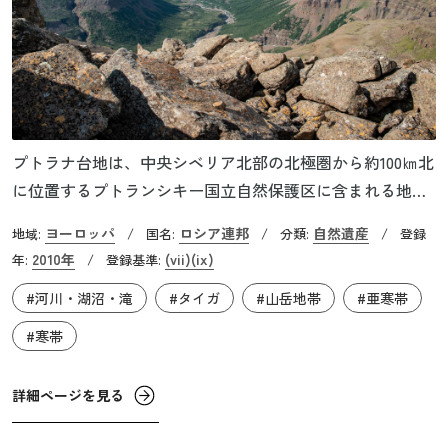
プトラナ台地は、中央シベリア北部の北極圏から約100㎞北
に位置するプトランシキー国立自然保護区に含まれる地域
です。孤立した山脈の中に亜北極と北極圏の生態系を網羅
ヨーロッパ
ロシア連邦
自然遺産
地域:
/
国名:
/
分類:
/
登録
しており、手つかずのタイガ、森林ツンドラ、ツンドラ、
2010年
(vii)
(ix)
年:
/
登録基準:
北極砂漠、そして冷水湖や河川なども含んでいます。この
#河川・湖沼・滝
#タイガ
#山岳地帯
#亜寒帯
人里離れた自然環境と厳格な保護が相まって、人為的影響
を最小限に抑えながら、生態系と生物多様性のプロセスが
#寒帯
大規模に継続しています。
詳細ページを見る