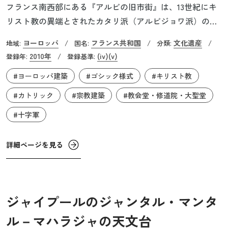
フランス南西部にある『アルビの旧市街』は、13世紀にキ
リスト教の異端とされたカタリ派（アルビジョワ派）の拠
点の一つでした。当時、ヨーロッパでは十字軍運動が展開
ヨーロッパ
フランス共和国
文化遺産
地域:
/
国名:
/
分類:
/
されており、フランス王フィリップ2世が、1209年に教皇庁
2010年
(iv)
(v)
登録年:
/
登録基準:
の支持のもと、カタリ派を撃破するために「アルビジョワ
#ヨーロッパ建築
#ゴシック様式
#キリスト教
十字軍」を結成しました。カタリとは「清純者」を意味
し、ペルシア起源のマニ教の影響を受けた思想を持ってい
#カトリック
#宗教建築
#教会堂・修道院・大聖堂
ました。彼らは過激に教会制度を批判したため、異端とみ
#十字軍
なされたのです。カタリ派は1229年のルイ9世の時に殲滅さ
せられてしまい、この地はカトリック教会が支配する司教
詳細ページを見る
座都市となりました。司教座都市とは、キリスト教の大司
教や司教が置かれた都市のことであり、宗教・政治的に重
要な地位を占めました。
ジャイプールのジャンタル・マンタ
ル－マハラジャの天文台