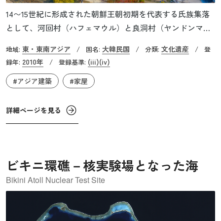
14〜15世紀に形成された朝鮮王朝初期を代表する氏族集落
として、河回村（ハフェマウル）と良洞村（ヤンドンマウ
ル）は最も保存状態の良い遺産として知られています。こ
東・東南アジア
大韓民国
文化遺産
地域:
/
国名:
/
分類:
/
登
の地には宗主家の邸宅や学問所、庶民の茅葺き家などが残
2010年
(iii)
(iv)
録年:
/
登録基準:
され、伝統的な生活様式と社会制度の姿が残ります。ま
#アジア建築
#家屋
た、朝鮮王朝初期の貴族的儒教文化を色濃く反映している
点でも特徴的です。建築物や村の配置は、当時の両班（貴
族階級）や庶民の暮らしや社会構造を体現しており、約500
詳細ページを見る
年にわたって受け継がれてきた朝鮮の精神文化を今に伝え
ています。
ビキニ環礁－核実験場となった海
Bikini Atoll Nuclear Test Site