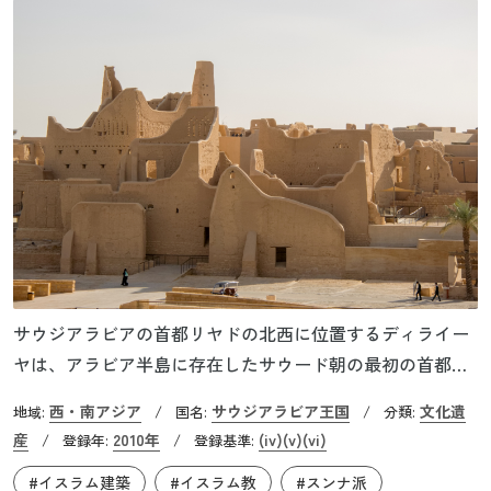
サウジアラビアの首都リヤドの北西に位置するディライー
ヤは、アラビア半島に存在したサウード朝の最初の首都で
した。15世紀に築かれたツライフ地区は、アラビア半島中
西・南アジア
サウジアラビア王国
文化遺
地域:
/
国名:
/
分類:
心部特有のナジャディ様式の建築様式を今に伝えてくれて
産
2010年
(iv)
(v)
(vi)
/
登録年:
/
登録基準:
います。ナジャディ様式とは、砂漠という環境に適合する
#イスラム建築
#イスラム教
#スンナ派
ために、日干しレンガやヤシの木を利用し、三角形の開口