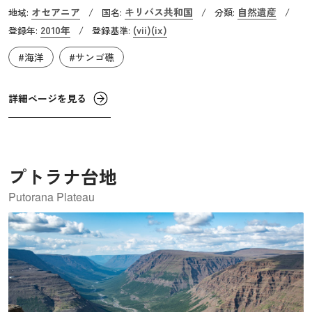
り、ほぼ手つかずの自然が残っています。保護地域の大き
オセアニア
キリバス共和国
自然遺産
地域:
/
国名:
/
分類:
/
さは約40万8,000㎢であり、これは日本の面積を凌ぎます。
2010年
(vii)
(ix)
登録年:
/
登録基準:
フェニックス諸島の海底は平均の深さが約4,500m、最大深
#海洋
#サンゴ礁
度は6,000mを越えます。また、海底には活火山ではない14
の海底火山があり、多くの深海生物が生息しています。200
種近いサンゴ類、約500種の魚類、18種の海生哺乳類、44種
詳細ページを見る
の鳥類など、およそ800種の動物相を見ることができ、人里
離れた場所でたくさんの生物が逞しく生息していることが
窺えます。
プトラナ台地
Putorana Plateau