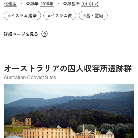
化遺産
2010年
(i)
(ii)
(iv)
/
登録年:
/
登録基準:
複数の王や王族も埋葬されました。この地には霊廟の他に
#イスラム建築
#イスラム教
#墓・霊廟
モスク・図書館・学校・公衆浴場・バザール等様々な施設
が限られた空間を最大限に活用して建てられており、さな
がら小さな都市のようです。
詳細ページを見る
オーストラリアの囚人収容所遺跡群
Australian Convict Sites