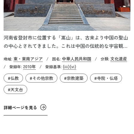
河南省登封市に位置する「嵩山」は、古来より中国の聖山
の中心とされてきました。これは中国の伝統的な宇宙観に
おいて「中国は天地の中央に位置する国で、天地の中心は
東・東南アジア
中華人民共和国
文化遺産
地域:
/
国名:
/
分類:
中国中原にある登封一帯」と考えられているためです。そ
2010年
(iii)
(vi)
/
登録年:
/
登録基準:
の背景から、嵩山の麓に広がる登封一帯は、早くから王朝
#仏教
#その他宗教
#宗教建築
#寺院・仏塔
が建てられており、中国文化の中心として栄えてきまし
た。
#天文台
詳細ページを見る