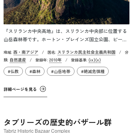
『スリランカ中央高地』は、スリランカ中央部に位置する
山岳森林帯です。ホートン・プレインズ国立公園、ピー
ク・ウィルダネス保護区、ナックルズ森林保護区の3つで構
西・南アジア
スリランカ民主社会主義共和国
地域:
/
国名:
/
分
成されています。一帯には多くの固有種が生息しており、
自然遺産
2010年
(ix)
(x)
類:
/
登録年:
/
登録基準:
記録された408種の脊椎動物のうち、ホートン・プレイン
#仏教
#森林
#山岳地帯
#絶滅危惧種
ズ国立公園では両生類の91％、爬虫類の89％が固有種で
す。また、ピーク・ウィルダネス保護区では在来淡水魚が
83%、両生類は81％、ナックルズ森林保護区では両生類の
詳細ページを見る
64%、爬虫類の51％と、いずれのエリアでも固有率が非常
に高いことがわかります。さらに、ニシカオムラサキラン
グール、ホートンプレインズホソロリス、スリランカヒョ
タブリーズの歴史的バザール群
ウなど、絶滅危惧種を含んでいる点でも重要です。
Tabriz Historic Bazaar Complex