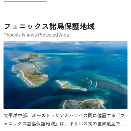
る人びとの健康被害など、重大な影響を及ぼしました。特
に、23回もの核実験が行われたビキニ環礁はその象徴的な
場所で、1946年の実験で環礁の底に沈んだ船や、1954年の
フェニックス諸島保護地域
水素爆弾「ブラボー」の実験でできた直径約2㎞の巨大なブ
ラボー･クレーターなど、核実験の威力を伝える上で非常に
Phoenix Islands Protected Area
重要かつ直接的な痕跡が残っています。アメリカによって
10年あまり続いた核実験は、ビキニ環礁とマーシャル諸島
の歴史を変えました。そしてビキニ環礁は、その歴史を通
して、平和と地上の楽園という矛盾したイメージを持ちな
がらも、核時代の幕開けの象徴となり、同時に、軍縮を推
進する国際的な運動の発展にもつながっていきました。マ
ーシャル諸島で初の世界遺産として、2010年に登録されま
した。
太平洋中部、オーストラリアとハワイの間に位置する『フ
ェニックス諸島保護地域』は、キリバス初の世界遺産であ