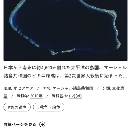
日本から南東に約4,600㎞離れた太平洋の島国、マーシャル
諸島共和国のビキニ環礁は、第2次世界大戦後に始まった冷
戦下において、アメリカの核実験場となった場所です。ア
オセアニア
マーシャル諸島共和国
文化遺
地域:
/
国名:
/
分類:
メリカは、住民を別の場所に強制的に移住させたうえで、
産
2010年
(iv)
(vi)
/
登録年:
/
登録基準:
1946年から1958年までマーシャル諸島のビキニ環礁及びエ
#負の遺産
#戦争・紛争
ニウェトク環礁で合計67回の核実験を実施しました。一連
の実験で使用された核兵器の累積は、広島型原爆の約7,000
回分に匹敵し、環礁の地質や自然環境、生態系、被曝によ
詳細ページを見る