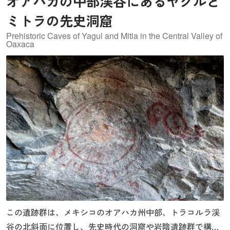
オアハカの中部渓谷にあるヤグルと
ミトラの先史洞窟
Prehistoric Caves of Yagul and Mitla in the Central Valley of
Oaxaca
この遺跡群は、メキシコのオアハカ州中部、トラコルラ渓
谷の北斜面に位置し、先史時代の洞窟や岩陰遺跡群で構成