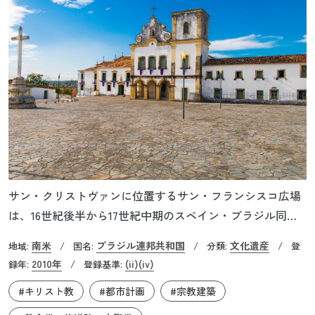
サン・クリストヴァンに位置するサン・フランシスコ広場
は、16世紀後半から17世紀中期のスペイン・ブラジル同君
連合時代に建設されました。この広場は、スペインとポル
南米
ブラジル連邦共和国
文化遺産
地域:
/
国名:
/
分類:
/
登
トガルの植民地都市計画および建築様式が融合したモデル
2010年
(ii)
(iv)
録年:
/
登録基準:
として、その歴史的価値が認められています。広場を囲む
#キリスト教
#都市計画
#宗教建築
フランシスコ会修道院などの歴史的建造物群は、当時の政
治的・宗教的な権力の中心地として栄えた姿を今に伝えて