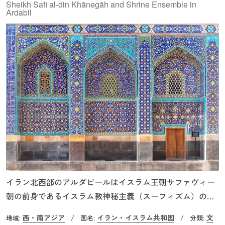
Sheikh Safi al-din Khānegāh and Shrine Ensemble in
Ardabil
イラン北西部のアルダビールはイスラム王朝サファヴィー
朝の前身であるイスラム教神秘主義（スーフィズム）のサ
ファヴィー教団発祥の地です。ここには16世紀から18世紀
西・南アジア
イラン・イスラム共和国
文
地域:
/
国名:
/
分類:
初頭にかけてサファヴィー朝王家の関連建物が建設され、