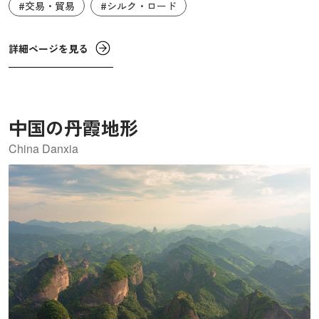
#交易・貿易
#シルク・ロード
ち、中東最古のバザールです。ひとつながりの屋根に覆わ
れたレンガ造りの建物群の中に、多様な機能を持つ空間が
点在する複合施設で、イランの伝統的な商業と文化の繋が
詳細ページを見る
りが見てとれる事例です。このようなバザールの形はペル
シャの都市計画のモデルの一つでした。
中国の丹霞地形
China Danxia