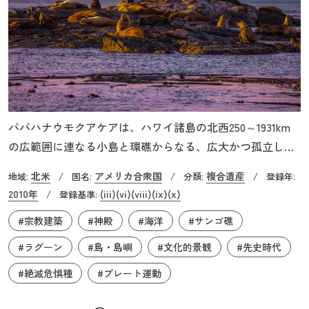
パパハナウモクアケアは、ハワイ諸島の北西250～1931km
の広範囲に連なる小島と環礁からなる、広大かつ孤立した
島嶼群に付けられた名称です。総面積は約362,075㎢におよ
北米
アメリカ合衆国
複合遺産
地域:
/
国名:
/
分類:
/
登録年:
び、世界最大級の海洋保護区の一つとされています。この
2010年
(iii)
(vi)
(viii)
(ix)
(x)
/
登録基準:
地域は、比較的静止したホットスポットと安定したプレー
#宗教建築
#神殿
#海洋
#サンゴ礁
ト運動の結果として形成された海山列を示す好例であり、
ハワイ・エンペラー海山列の大部分を占めています。世界
#ラグーン
#島・島嶼
#文化的景観
#先史時代
最長かつ最古の火山列の大半を構成するパパハナウモクア
#絶滅危惧種
#プレート運動
ケアは、プレートテクトニクス理論およびホットスポット
に関する理解を形成する上で、極めて重要な役割を果たし