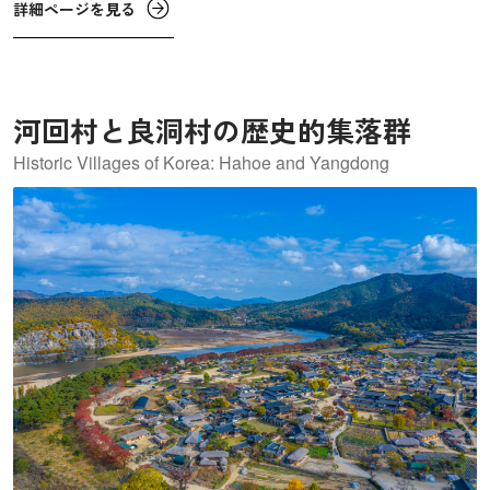
詳細ページを見る
てきました。地質学的にはハワイ火山国立公園と密接に関
連しており、ホットスポット火山活動の重要な証拠を共有
しています。
河回村と良洞村の歴史的集落群
Historic Villages of Korea: Hahoe and Yangdong