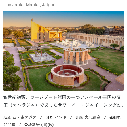
The Jantar Mantar, Jaipur
18世紀初頭、ラージプート諸国の一つアンベール王国の藩
王（マハラジャ）であったサワーイー・ジャイ・シング2世
が建設した天体観測施設群です。彼は科学者でもあったの
西・南アジア
インド
文化遺産
地域:
/
国名:
/
分類:
/
登録年:
で、山上のアンベール城から平地のジャイプールへ遷都す
2010年
(iii)
(iv)
/
登録基準: