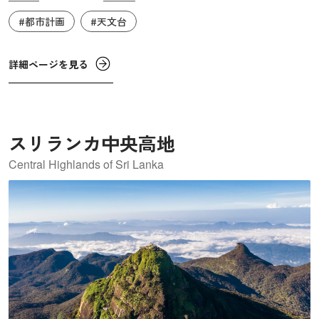
るタイミングで、自身の居城シティ・パレスの一角に観測
#都市計画
#天文台
施設をつくりました。彼は他の北インドの領地5カ所にも同
様の観測施設をつくりましたが、ここジャイプールのもの
が最も規模が大きく、かつ完全な形で保存されています。
詳細ページを見る
なお、ジャイ・シング2世が整備した新都ジャイプールは、
『ラジャスタン州のジャイプール市街』として世界遺産に
登録されており、ジャンタル・マンタルも含まれていま
スリランカ中央高地
す。
Central Highlands of Sri Lanka