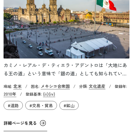
カミノ・レアル・デ・ティエラ・アデントロは「大地にあ
る王の道」という意味で「銀の道」としても知られていま
す。メキシコシティからアメリカのサンタフェまで全長
北米
メキシコ合衆国
文化遺産
地域:
/
国名:
/
分類:
/
登録年:
2,600kmの道で、そのうちメキシコ内陸部の1,400km区間の
2010年
(ii)
(iv)
/
登録基準:
鉱山や聖堂、市街などが世界遺産に登録されています。16
#道路
#交易・貿易
#鉱山
世紀から約300年間使用されたこのルートは主にメキシコの
銀山で採掘した銀やヨーロッパから輸入した水銀の輸送路
として使用されました。ここからヨーロッパへ運ばれた銀
詳細ページを見る
はヨーロッパ各地の経済へ影響を与え、インフレの要因に