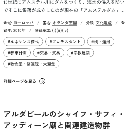
13世紀にアムステル川にダムをつくり、海水の侵入を防い
でそこに集落が成立したのが現在の「アムステルダム」の
起源です。現在の運河地区は16世紀末から17世紀初頭にか
ヨーロッパ
オランダ王国
文化遺産
地域:
/
国名:
/
分類:
/
登
けての湾岸都市プロジェクトとして建設されました。一番
2010年
(i)
(ii)
(iv)
録年:
/
登録基準:
外側の「ジンフェルグラハト」まで扇状に広がる運河をつ
#ルネサンス様式
#プロテスタント
#橋・運河
くり、さらに同心円状に運河を整備し、その間の土地（沼
沢地）を排水して市街地化していきました。この町の運河
#都市計画
#交易・貿易
#宗教建築
と都市景観は美しいだけでなく実用的でかつ経済的なもの
#教会堂・修道院・大聖堂
です。16世紀末以降、オランダは海洋国家として黄金期を
迎えていました。日本を含むアジアとの交易等で莫大な富
詳細ページを見る
を蓄え、アムステルダムは世界有数の富裕都市となりまし
た。そしてその非常に均質な街並みは19世紀に至るまで大
規模都市計画のモデルとなりました。
アルダビールのシャイフ・サフィ・
アッディーン廟と関連建造物群