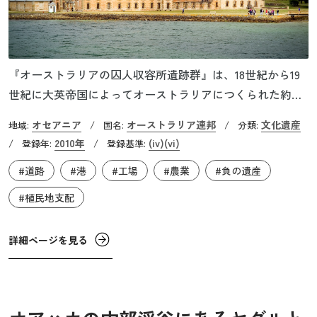
『オーストラリアの囚人収容所遺跡群』は、18世紀から19
世紀に大英帝国によってオーストラリアにつくられた約
3,000の刑務所のうち、ポート・アーサーの刑務所、カスケ
オセアニア
オーストラリア連邦
文化遺産
地域:
/
国名:
/
分類:
ーズ女子工場、ダーリントン保護観察所、フリーマントル
2010年
(iv)
(vi)
/
登録年:
/
登録基準:
刑務所など11の施設で構成されています。当時のオースト
#道路
#港
#工場
#農業
#負の遺産
ラリアは大英帝国の流刑地で、1787年から1868年までの約
80年の間に、約17万人もの成人男女や子どもが囚人として
#植民地支配
オーストラリアに送られ、港や道路、農地、造船所の建設
などインフラ整備に従事させられました。
詳細ページを見る