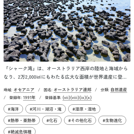
『シャーク湾』は、オーストラリア西岸の陸地と海域から
なり、2万2,000㎢にもわたる広大な面積が世界遺産に登録
されています。陸地と半島によって「W」のような形をし
オセアニア
オーストラリア連邦
自然遺産
地域:
/
国名:
/
分類:
た海岸線が延び、内湾には干潟やマングローブ林、外湾に
1991年
(vii)
(viii)
(ix)
(x)
/
登録年:
/
登録基準:
は岩礁や断崖が広がっています。この場所には世界最大級
#海洋
#河川・湖沼・滝
#湿原・湿地
の海草藻場が存在し、世界的に絶滅の危機に瀕している多
くの動植物の住処となっています。また、アオウミガメや
#熱帯・亜熱帯
#化石
#その他化石
#生物進化
アカウミガメなどの貴重な営巣地であり、世界有数のジュ
#絶滅危惧種