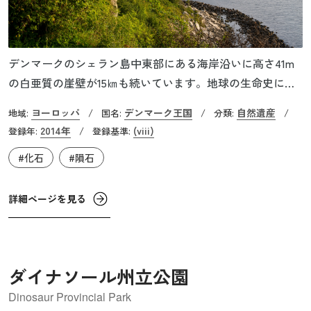
デンマークのシェラン島中東部にある海岸沿いに高さ41m
の白亜質の崖壁が15㎞も続いています。地球の生命史にお
ける隕石衝突の影響を証明する世界的にも卓越した証拠を
ヨーロッパ
デンマーク王国
自然遺産
地域:
/
国名:
/
分類:
/
持つ場所です。この遺産は、約6５00万年前の白亜紀末期に
2014年
(viii)
登録年:
/
登録基準:
メキシコのユカタン半島の沖合にチクシュルーブ隕石が衝
#化石
#隕石
突した証拠を表しています。隕石の衝突の際に巻き上げら
れた灰が多く離れたステウンスにも降り積もり、滅びた動
植物の化石が完全な形で残る地層が発見されました。この
詳細ページを見る
出来事が恐竜時代の終焉を引き起こしたと広く信じられて
います。この場所は、小惑星によって恐竜などの大量絶滅
が引き起こされたという根本理論を築いた、ルイス・W・
ダイナソール州立公園
アルバレスと息子ウォルターらによる研究が行なわれた3つ
の場所の中で最も重要でアクセスしやすい場所となってお
Dinosaur Provincial Park