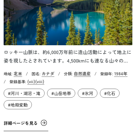
ロッキー山脈は、約6,000万年前に造山活動によって地上に
姿を現したとされています。4,500kmにも連なる山々の
内、カナダ側の2,200kmの連峰がカナディアン・ロッキー
北米
カナダ
自然遺産
1984年
地域:
/
国名:
/
分類:
/
登録年:
と呼ばれています。世界遺産に登録されているのは4つの
(vii)
(viii)
/
登録基準:
国立公園と3つの州立公園です。中でも、表玄関となるのが
#河川・湖沼・滝
#山岳地帯
#氷河
#化石
「バンフ国立公園」です。大陸横断鉄道が通ることから地
元民から「この美しい景観を輸送できないなら、観光客を
#地殻変動
輸入しよう」と言われるほど、カナダが誇る世界有数の景
勝地となっています。また、バンフ国立公園内にあるルイ
詳細ページを見る
ーズ湖も有名で、「カナディアン・ロッキーの宝石」と称