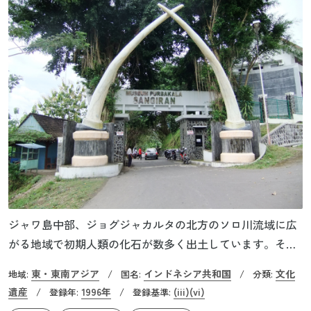
ジャワ島中部、ジョグジャカルタの北方のソロ川流域に広
がる地域で初期人類の化石が数多く出土しています。その
数は世界で発掘された数の約半数といわれます。ここでは
東・東南アジア
インドネシア共和国
文化
地域:
/
国名:
/
分類:
19世紀末から人類化石が発見されていたようですが、その
遺産
1996年
(iii)
(vi)
/
登録年:
/
登録基準:
後20世紀になってからの本格的発掘調査で頭蓋骨や顎骨、