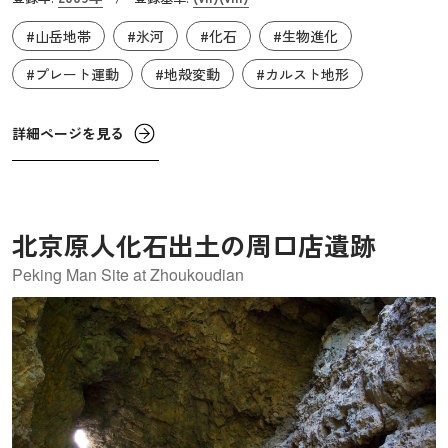
できます。これらの大地は氷河地形やカルスト地形等、地
#山岳地帯
#氷河
#化石
#生物進化
形学の面でも世界的に重要とされています。一方、単なる
無機質な岩肌とは対照的に、モミやカラマツ等の木々や、
#プレート運動
#地殻変動
#カルスト地形
豊かな牧草地も広がり、そのコントラストはここにしかな
い「ドロミーティの風景」として、様々な絵画や写真等を
詳細ページを見る
通して人々の記憶に刻まれてきました。
北京原人化石出土の周口店遺跡
Peking Man Site at Zhoukoudian