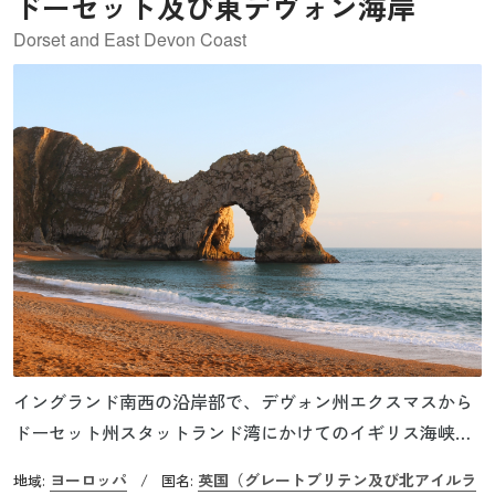
ドーセット及び東デヴォン海岸
Dorset and East Devon Coast
イングランド南西の沿岸部で、デヴォン州エクスマスから
ドーセット州スタットランド湾にかけてのイギリス海峡に
面した海岸には、生物進化の過程を示す多様な化石が埋ま
ヨーロッパ
英国（グレートブリテン及び北アイルラ
地域:
/
国名:
っています。2001年に世界遺産『ドーセット及び東デヴォ