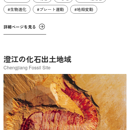
り、一面に緑が生い茂り、ヤシの木や巨大なシダが繁茂し
#生物進化
#プレート運動
#地殻変動
ていました。また、当時の大地には大河が内海へと流れ、
サメやクロコダイルなど多様な動物が生息していたことが
詳細ページを見る
明らかになっています。
澄江の化石出土地域
Chengjiang Fossil Site