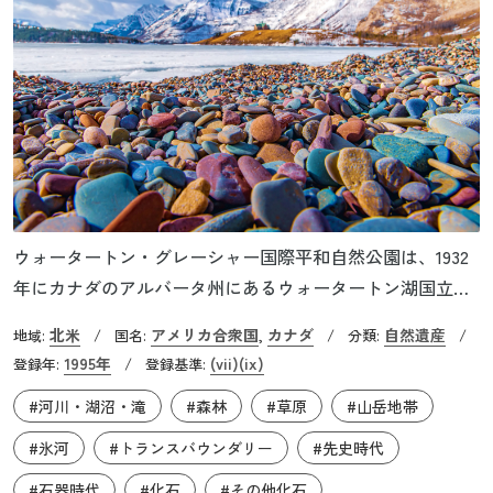
ウォータートン・グレーシャー国際平和自然公園は、1932
年にカナダのアルバータ州にあるウォータートン湖国立公
園と、アメリカのモンタナ州にあるグレーシャー国立公園
北米
アメリカ合衆国
カナダ
自然遺産
地域:
/
国名:
,
/
分類:
/
が統合されて誕生した、世界初の国際平和公園です。国境
1995年
(vii)
(ix)
登録年:
/
登録基準:
をまたぐ雄大なロッキー山脈には、ツンドラ地帯、亜高山
#河川・湖沼・滝
#森林
#草原
#山岳地帯
帯森林、山地林、草原などの手つかずの自然が広がってい
ます。この地域には、標高3,000m級の山々や多数の氷河
#氷河
#トランスバウンダリー
#先史時代
湖、渓流が存在しており、多様な動植物の生育地として極
#石器時代
#化石
#その他化石