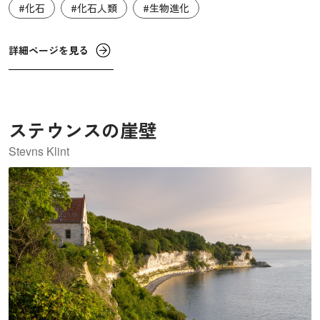
#化石
#化石人類
#生物進化
歯などが多数出土し、これらは「ジャワ原人」（学名：ピ
テカントロプス・エレクトゥス）と呼ばれました。約150万
年前にこの地で暮らしていた人類で、発掘当時は現生人類
詳細ページを見る
の祖先と思われましたが、現在では初期人類の流れのうち
のひとつとして「ホモ・エレクトゥス・エレクトゥス」と
呼ばれています。脳の容量は1,000cc程度で顔や身体はまだ
ステウンスの崖壁
原始的な特徴を残していますが、この遺跡では石器も多く
出土し、それらから彼らが狩猟や獲物の加工を行っていた
Stevns Klint
ことがわかっています。われわれがイメージする「原始
人」も一様ではなく、各地でさまざまな生活様式や文化的
特徴を持っていたようです。