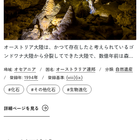
オーストリア大陸は、かつて存在したと考えられているゴ
ンドワナ大陸から分裂してできた大陸で、数億年前は森と
湖が広がる場所で、そこに生息する動物は巨大だったこと
オセアニア
オーストラリア連邦
自然遺産
地域:
/
国名:
/
分類:
が分かっています。太古に生息していた動植物は、大陸が
1994年
(viii)
(ix)
/
登録年:
/
登録基準:
他の地域から切り離されたために、独自の進化を遂げてい
#化石
#その他化石
#生物進化
きました。オーストラリア南部のナラコートと北部のリヴ
ァーズレーでは、哺乳類の進化に関わる重要な化石が数多
く発掘されており、最古のものは約1,000万～3,000万年前に
詳細ページを見る
までさかのぼります。