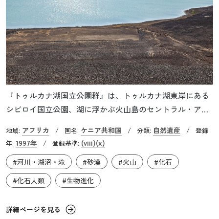
『トゥルカナ湖国立公園群』は、トゥルカナ湖東岸にある
シビロイ国立公園、湖に浮かぶ火山島のセントラル・アイ
ランド国立公園、同じく火山島のサウス・アイランド国立
アフリカ
ケニア共和国
自然遺産
地域:
/
国名:
/
分類:
/
登録
公園の3つの国立公園を合わせた、総面積約1,600km2に及ぶ
1997年
(viii)
(x)
年:
/
登録基準:
エリアから構成されています。トゥルカナ湖はアフリカ大
#河川・湖沼・滝
#砂漠
#火山
#化石
陸を南北に縦断する大地溝帯に沿って位置しており、アフ
リカで4番目に大きな湖であると同時に、世界最大級の砂
#化石人類
#生物進化
漠湖としても有名です。また、東アフリカに存在する湖の
中では最も塩分濃度が高いという特徴があります。その息
詳細ページを見る
をのむような美しい色から「翡翠の海」とも呼ばれていま