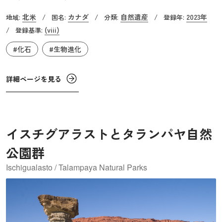
初頭にかけての約1,000万年間に堆積した地層を見ることが
北米
カナダ
自然遺産
2023年
地域:
/
国名:
/
分類:
/
登録年:
できます。オルドビス紀とシルル紀の境目である「O-S境
(viii)
/
登録基準:
界」（オルドビスの“O”とシルルの“S”が由来）では、当時
#化石
#生物進化
地球上に生息していた海洋生物の種の85％が絶滅しまし
た。これはカンブリア紀以降5回発生した生物の大量絶滅
（通称「ビッグファイブ」）のうち、最初に起きたもので
詳細ページを見る
す。原因として氷床の急速な発達や火山活動などさまざま
な仮説が立てられていますが、断定には至っていません。
イスチグアラストとタランパヤ自然
公園群
Ischigualasto / Talampaya Natural Parks