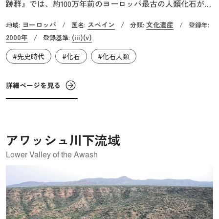
跡群』では、約100万年前のヨーロッパ最古の人類化石が
次々と発見されてきました。これらの人類の化石遺跡は、
ヨーロッパ
スペイン
文化遺産
地域:
/
国名:
/
分類:
/
登録年:
祖先の姿と生活様式を解明する貴重な手掛かりとなり、ア
2000年
(iii)
(v)
/
登録基準:
フリカ系祖先から現生人類への進化の系譜が記録されてい
#先史時代
#化石
#化石人類
ます。遺跡群はグラン・ドリーナ地区、シマ・デ・ロス・
ウエソス地区などから構成されており、先史時代の化石の
他にも、狩猟の場面や幾何学的なモチーフなどが描かれた
詳細ページを見る
絵や彫刻のパネルも見つかっています。化石や遺構の眠る
洞窟内では、現在も発掘作業が続けられています。
アワッシュ川下流域
Lower Valley of the Awash