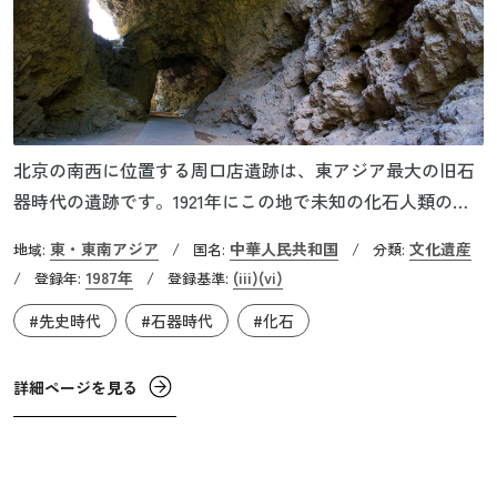
北京の南西に位置する周口店遺跡は、東アジア最大の旧石
器時代の遺跡です。1921年にこの地で未知の化石人類の臼
歯が発見され、シナントロプス・ ペキネンシスと名付けら
東・東南アジア
中華人民共和国
文化遺産
地域:
/
国名:
/
分類:
れました。これは北京原人のことで、現在の学名はホモ・
1987年
(iii)
(vi)
/
登録年:
/
登録基準:
エレクトゥス・ペキネンシスと呼ばれています。化石人類
#先史時代
#石器時代
#化石
とは現生人類(新人)に進化する前の猿人、原人、旧人を指
し、打製石器を使用する旧石器時代に生存していました。
1929年には頭蓋骨が発見されました。北京原人は約 70万年
詳細ページを見る
から約20万年前の原始人類で、直立歩行をして、道具と火
を使用し、河岸や洞窟で集団生活をしていたと考えられて
います。周口店遺跡からは40体あまりの人骨、約10万点の