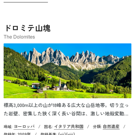
す。
ドロミテ山塊
The Dolomites
標高3,000m以上の山が18峰ある広大な山岳地帯。切り立っ
た岩壁、密集した狭く深く長い谷間は、激しい地殻変動に
より隆起や浸食を繰り返し、たび重なる地すべりや洪水、
ヨーロッパ
イタリア共和国
自然遺産
地域:
/
国名:
/
分類:
/
雪崩などによってつくりだされた地球の歴史を見ることが
2009年
(vii)
(viii)
登録年:
/
登録基準: