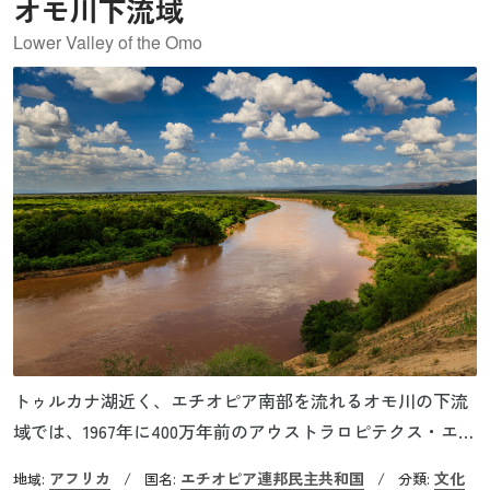
オモ川下流域
Lower Valley of the Omo
トゥルカナ湖近く、エチオピア南部を流れるオモ川の下流
域では、1967年に400万年前のアウストラロピテクス・エチ
オピクスの化石が見つかって以降、様々な人類の化石が発
アフリカ
エチオピア連邦民主共和国
文化
地域:
/
国名:
/
分類: