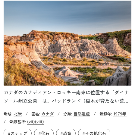
り、その科学的意義は非常に高いものです。この遺産は、
科学への過去、現在、そして未来の貢献という観点でも極
めて重要であり、その価値を世界中の人々に伝えていま
す。
カナダのカナディアン・ロッキー南東に位置する「ダイナ
ソール州立公園」は、バッドランド（樹木が育たない荒れ
地）と呼ばれる乾燥した原野が広がる州立公園で、世界遺
北米
カナダ
自然遺産
1979年
地域:
/
国名:
/
分類:
/
登録年:
産には約78㎢が登録されています。荒涼としながらも卓越
(vii)
(viii)
/
登録基準:
した自然美の景観を有するとして、登録基準（ⅶ）に該当
#ステップ
#化石
#恐竜
#その他化石
しています。この地域は、太古の昔には亜熱帯気候にあ