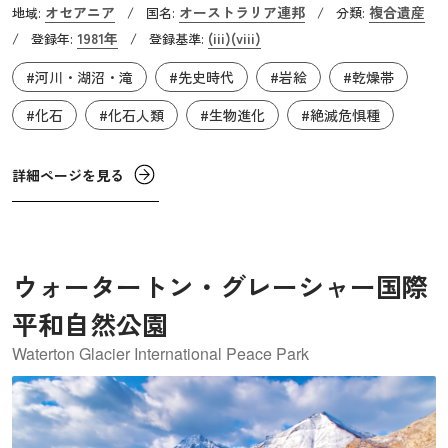
オセアニア
オーストラリア連邦
複合遺産
地域:
/
国名:
/
分類:
していた痕跡が残る最古の地で、4～5万年前から先住民ア
1981年
(iii)
(viii)
/
登録年:
/
登録基準:
ボリジナル・ピープルが暮らしていました。かれらの描い
#河川・湖沼・滝
#先史時代
#岩絵
#乾燥帯
た岩絵跡も残っており、複合遺産となっています。この地
域からは、26,000年前に火葬された女性の骨など百数十体
#化石
#化石人類
#生物進化
#絶滅危惧種
のホモ・サピエンス・サピエンスの骨が出土しており、世
界最古の火葬場や植物食物の採集システムの痕跡も見つか
詳細ページを見る
っています。ウィランドラ湖は、新生代更新世（約25万年
前～約1万2000年前まで）に4回あったとされる氷河期にも
凍らなかったとされ、この期間の環境や生態系の変化、さ
らには現生人類ホモ・サピエンス・サピエンスの文化や生
ウォータートン・グレーシャー国際
活の変遷を知ることのできる貴重な場所となっています。
平和自然公園
Waterton Glacier International Peace Park