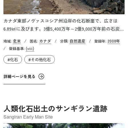
カナダ東部ノヴァスコシア州沿岸の化石断崖で、広さは
6.89㎢に及びます。3億5,400万年～2億9,000万年前の石炭紀
の化石の宝庫で、「石炭紀のガラパゴス」とも呼ばれてい
北米
カナダ
自然遺産
2008年
地域:
/
国名:
/
分類:
/
登録年:
ます。特に石炭紀後期のペンシルベニア紀の地層が広範囲
(viii)
/
登録基準:
に見られ、この時期の生物の完全な化石記録といわれてい
#化石
#その他化石
ます。最古の爬虫類の一つと考えられているヒロノムスの
化石を始めとして96属148種の化石と20種類の足跡群が確認
されており、地球の歴史と生物進化を示す重要な場所で
詳細ページを見る
す。また、ここは比較的アクセスしやすいということもあ
り、世界中の研究者が訪れています。
人類化石出土のサンギラン遺跡
Sangiran Early Man Site