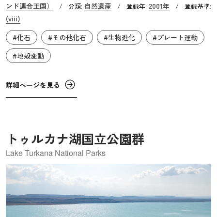
ンド連合王国）
自然遺産
2001年
/
分類:
/
登録年:
/
登録基準:
ン海岸』として登録された155㎞に及ぶ範囲には、約2億
(viii)
5,200万年前の三畳紀から、ジュラ紀、白亜紀まで、約１億
#化石
#その他化石
#生物進化
#プレート運動
8,500万年にわたる中生代の地層が露出した場所が存在し、
幅広い年代にまたがった多数の化石が発掘されています。
#地殻変動
そこでは、代表的なアンモナイトを始めとして、魚類、海
生・陸生の爬虫類、哺乳類、そして樹木に至る多様な生物
詳細ページを見る
の化石が見られます。それらの化石は18世紀から今日に至
るまで、300年以上にわたって古生物学や古気候学の貴重な
研究史料となっています。なお、地質時代区分の古生代デ
ヴォン紀の名称は、この東デヴォン海岸に由来していま
トゥルカナ湖国立公園群
す。
Lake Turkana National Parks