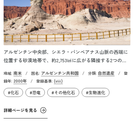
アルゼンチン中央部、シエラ・パンペアナス山脈の西端に
位置する砂漠地帯で、約2,753㎢に広がる隣接する2つの公
園、サンファン州のイスチグアラスト州立公園とリオハ州
南米
アルゼンチン共和国
自然遺産
地域:
/
国名:
/
分類:
/
登
のタランパヤ国立公園には、三畳紀（2億4,500万年前から2
2000年
(viii)
録年:
/
登録基準:
億800万年前）の大陸化石記録の中で最も完全なものが保存
#化石
#恐竜
#その他化石
#生物進化
されています。公園内の6つの地層には、哺乳類、恐竜、両
生類、魚類の祖先、植物などの化石が、完全に近い形で残
されており、三畳紀の脊椎動物の進化とこの時代の環境の
詳細ページを見る
性質を明らかにしています。