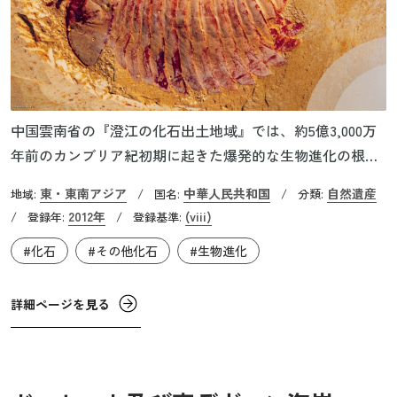
中国雲南省の『澄江の化石出土地域』では、約5億3,000万
年前のカンブリア紀初期に起きた爆発的な生物進化の根拠
となる海洋生物の化石が多数出土されています。その内訳
東・東南アジア
中華人民共和国
自然遺産
地域:
/
国名:
/
分類:
は藻類や複雑な消化器を持つ三葉虫の一種「ナラオイア」
2012年
(viii)
/
登録年:
/
登録基準:
といった無脊椎動物など、実に多様で少なくとも16門196種
#化石
#その他化石
#生物進化
に及びます。また、最古の脊椎動物の化石もこの地で出土
されました。この地の化石はほぼ完全な状態で出土されて
おり、通常ではあまり残ることのない軟らかな部分や細部
詳細ページを見る
の構造まで残っている点が大きな特徴です。ここは、カン
ブリア紀初期に起きた「カンブリア爆発」を伝える、地球
の記憶が眠る貴重な場所です。