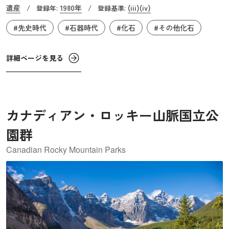
掘されました。同国の東北部に「アワッシュ川下流域」と
遺産
1980年
(iii)
(iv)
/
登録年:
/
登録基準:
いう世界遺産もありますが、こちらでも人類の化石が発掘
#先史時代
#石器時代
#化石
#その他化石
されていることから、現在のエチオピア周辺は、人類がア
フリカで誕生したということを如実に証明する場所である
と言えます。また、この流域の平地では、多様な民族が伝
詳細ページを見る
統的な生活様式を守って暮らしています。
カナディアン・ロッキー山脈国立公
園群
Canadian Rocky Mountain Parks