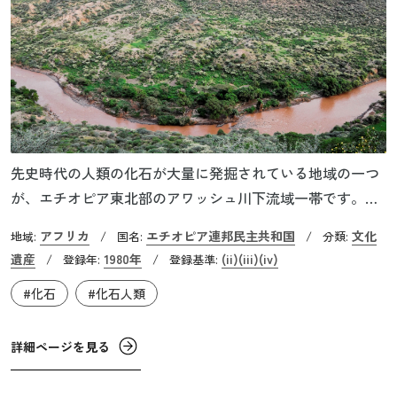
先史時代の人類の化石が大量に発掘されている地域の一つ
が、エチオピア東北部のアワッシュ川下流域一帯です。こ
の地域の人類や動物の化石を調査するため、1973年から
アフリカ
エチオピア連邦民主共和国
文化
地域:
/
国名:
/
分類:
1976年まで国際的な専門家のチームによる大規模な発掘プ
遺産
1980年
(ii)
(iii)
(iv)
/
登録年:
/
登録基準:
ロジェクトが組まれました。その中で、350万年以上前にす
#化石
#化石人類
でに二足歩行を行っていたという猿人アウストラロピテク
ス・アファレンシスの化石が見つかり、人類の進化、人類
史の概念が塗り替えられました。
詳細ページを見る