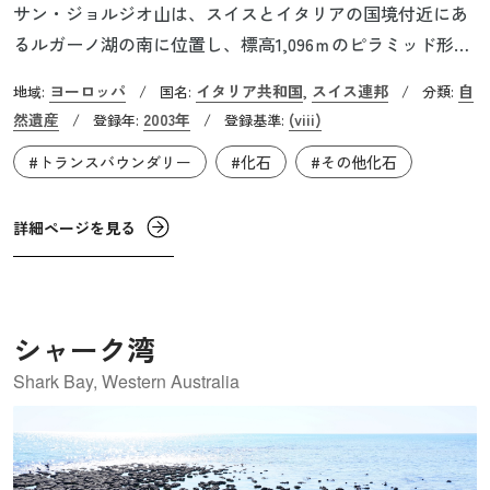
サン・ジョルジオ山は、スイスとイタリアの国境付近にあ
るルガーノ湖の南に位置し、標高1,096ｍのピラミッド形状
をした森林に覆われた小峰です。ここでは、2億4,500万～2
ヨーロッパ
イタリア共和国
スイス連邦
自
地域:
/
国名:
,
/
分類:
億3,000万年前の中生代三畳紀に生きた生物の化石が、極め
然遺産
2003年
(viii)
/
登録年:
/
登録基準:
て良好な状態で数多く発掘されています。この一帯は、か
#トランスバウンダリー
#化石
#その他化石
つてサンゴ礁が囲む豊かな海であり、外洋から隔てられた
潟（ラグーン）であったと考えられています。その海底に
生物の遺骸が閉じ込められ、その後の地殻変動で山とな
詳細ページを見る
り、化石の宝庫となったと考えられています。2003年にス
イス側が、地球の歴史を表すものとして世界自然遺産とし
て登録され、さらに2010年にイタリア側にも登録部分が拡
シャーク湾
張されました。
Shark Bay, Western Australia