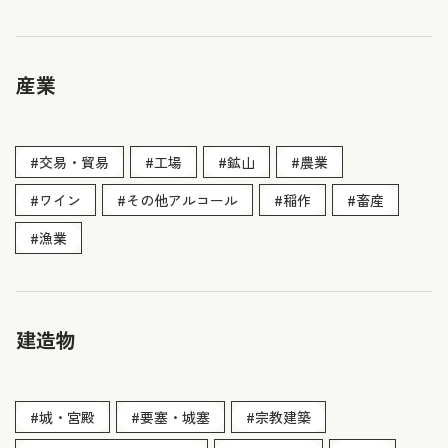
産業
#交易・貿易
#工場
#鉱山
#農業
#ワイン
#その他アルコール
#稲作
#畜産
#漁業
建造物
#城・宮殿
#要塞・城塞
#宗教建築