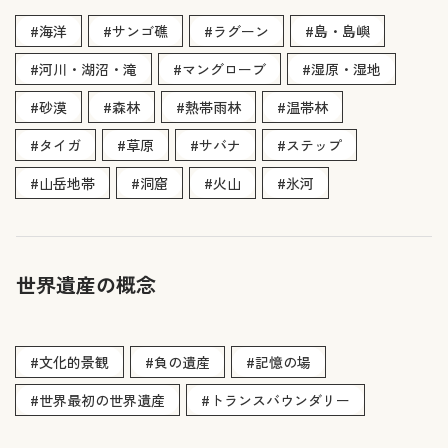
#海洋
#サンゴ礁
#ラグーン
#島・島嶼
#河川・湖沼・滝
#マングローブ
#湿原・湿地
#砂漠
#森林
#熱帯雨林
#温帯林
#タイガ
#草原
#サバナ
#ステップ
#山岳地帯
#洞窟
#火山
#氷河
世界遺産の概念
#文化的景観
#負の遺産
#記憶の場
#世界最初の世界遺産
#トランスバウンダリー