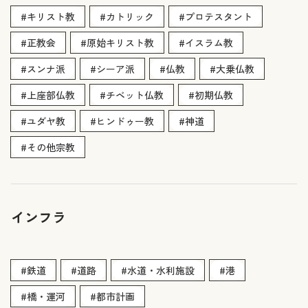
#キリスト教
#カトリック
#プロテスタント
#正教会
#原始キリスト教
#イスラム教
#スンナ派
#シーア派
#仏教
#大乗仏教
#上座部仏教
#チベット仏教
#初期仏教
#ユダヤ教
#ヒンドゥー教
#神道
#その他宗教
インフラ
#鉄道
#道路
#水道・水利施設
#港
#橋・運河
#都市計画