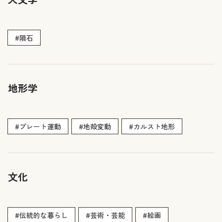
#隕石
地形学
#プレート運動
#地殻変動
#カルスト地形
文化
#伝統的な暮らし
#芸術・芸能
#絵画