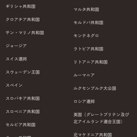
ギリシャ共和国
マルタ共和国
クロアチア共和国
モルドバ共和国
サン・マリノ共和国
モンテネグロ
ジョージア
ラトビア共和国
スイス連邦
リトアニア共和国
スウェーデン王国
ルーマニア
スペイン
ルクセンブルク大公国
スロバキア共和国
ロシア連邦
スロベニア共和国
英国（グレートブリテン及び
北アイルランド連合王国）
セルビア共和国
北マケドニア共和国