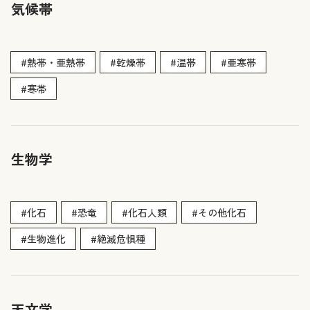
気候帯
#熱帯・亜熱帯
#乾燥帯
#温帯
#亜寒帯
#寒帯
生物学
#化石
#恐竜
#化石人類
#その他化石
#生物進化
#絶滅危惧種
天文学