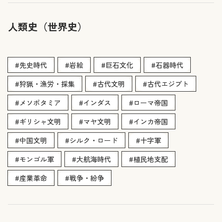
人類史（世界史）
#先史時代
#岩絵
#巨石文化
#石器時代
#狩猟・漁労・採集
#古代文明
#古代エジプト
#メソポタミア
#インダス
#ローマ帝国
#ギリシャ文明
#マヤ文明
#インカ帝国
#中国文明
#シルク・ロード
#十字軍
#モンゴル軍
#大航海時代
#植民地支配
#産業革命
#戦争・紛争