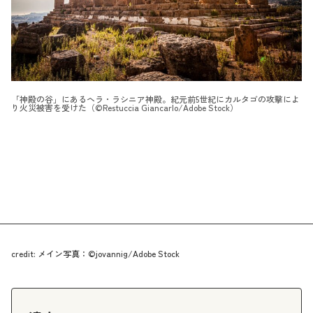
「神殿の谷」にあるヘラ・ラシニア神殿。紀元前5世紀にカルタゴの攻撃によ
り火災被害を受けた（©Restuccia Giancarlo/Adobe Stock）
credit: メイン写真：©jovannig/Adobe Stock