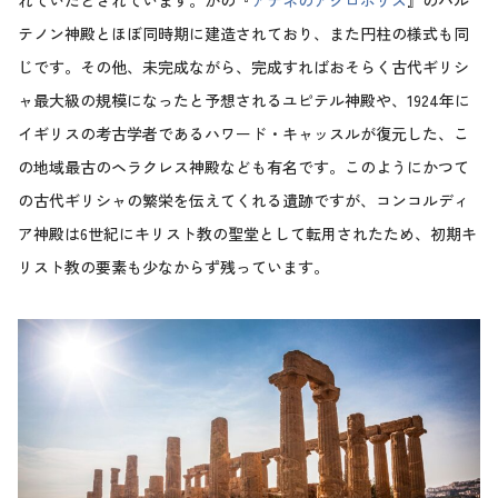
れていたとされています。かの『
アテネのアクロポリス
』のパル
テノン神殿とほぼ同時期に建造されており、また円柱の様式も同
じです。その他、未完成ながら、完成すればおそらく古代ギリシ
ャ最大級の規模になったと予想されるユピテル神殿や、1924年に
イギリスの考古学者であるハワード・キャッスルが復元した、こ
の地域最古のヘラクレス神殿なども有名です。このようにかつて
の古代ギリシャの繁栄を伝えてくれる遺跡ですが、コンコルディ
ア神殿は6世紀にキリスト教の聖堂として転用されたため、初期キ
リスト教の要素も少なからず残っています。