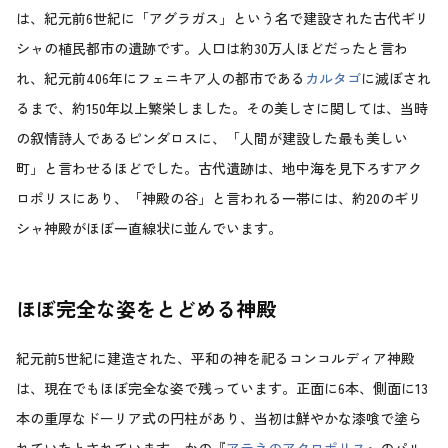
は、紀元前6世紀に「アグラガス」という名で建設された古代ギリ
シャの植民都市の遺跡です。人口は約30万人ほどだったと言わ
れ、紀元前406年にフェニキア人の都市である
カルタゴ
に滅ぼされ
るまで、約150年以上繁栄しました。その美しさに関しては、当時
の叙情詩人であるピンダロスに、「人間が建設した最も美しい
町」と言わせるほどでした。古代遺跡は、地中海を見下ろすアク
ロポリスにあり、「神殿の谷」と言われる一帯には、約20のギリ
シャ神殿がほぼ一直線状に並んでいます。
ほぼ完全な姿をとどめる神殿
紀元前5世紀に建造された、平和の神を祀るコンコルディア神殿
は、現在でもほぼ完全な姿で残っています。正面に6本、側面に13
本の重厚なドーリア式の円柱があり、当初は鮮やかな漆喰で塗ら