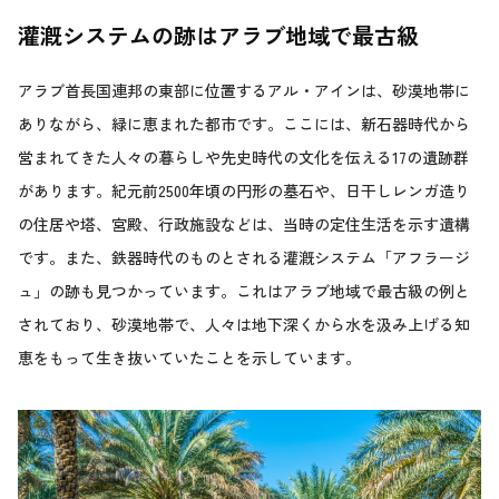
灌漑システムの跡はアラブ地域で最古級
アラブ首長国連邦の東部に位置するアル・アインは、砂漠地帯に
ありながら、緑に恵まれた都市です。ここには、新石器時代から
営まれてきた人々の暮らしや先史時代の文化を伝える17の遺跡群
があります。紀元前2500年頃の円形の墓石や、日干しレンガ造り
の住居や塔、宮殿、行政施設などは、当時の定住生活を示す遺構
です。また、鉄器時代のものとされる灌漑システム「アフラージ
ュ」の跡も見つかっています。これはアラブ地域で最古級の例と
されており、砂漠地帯で、人々は地下深くから水を汲み上げる知
恵をもって生き抜いていたことを示しています。