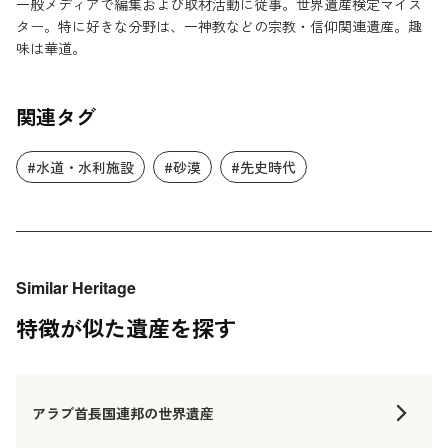
一般メディアで編集および取材活動に従事。世界遺産検定マイス
ター。特に好きな分野は、一神教などの宗教・信仰関連遺産。趣
味は華道。
関連タグ
#水道・水利施設
#砂漠
#先史時代
Similar Heritage
特徴が似た遺産を探す
アラブ首長国連邦の世界遺産