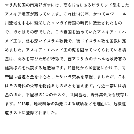
マリ共和国の南東部ガオには、高さ17mもあるピラミッド型をした
アスキア墳墓が残っています。これは1495年、かつてニジェール
川流域を中心に繁栄したソンガイ帝国の時代に造営されたもの
で、ガオはその都でした。この帝国を治めていたアスキア・モハ
メド王は、信心深いイスラム教徒で、後にイスラム教を国教に定
めました。アスキア・モハメド王の泥を固めてつくられている墳
墓は、丸みを帯びた形が特徴で、西アフリカのサヘル地域特有の
建築様式を代表する建造物です。15世紀から16世紀にかけて、同
帝国は岩塩と金を中心としたサハラ交易を掌握しましたが、これ
はその時代の栄華を物語るものだとも言えます。付近一帯には墳
墓のほか、平屋根の2つのモスク、共同墓地、野外集会所も残存し
ます。2012年、地域紛争の勃発による破壊などを理由に、危機遺
産リストに登録されました。