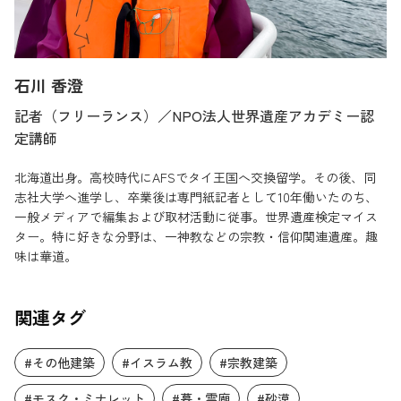
石川 香澄
記者（フリーランス）／NPO法人世界遺産アカデミー認
定講師
北海道出身。高校時代にAFSでタイ王国へ交換留学。その後、同
志社大学へ進学し、卒業後は専門紙記者として10年働いたのち、
一般メディアで編集および取材活動に従事。世界遺産検定マイス
ター。特に好きな分野は、一神教などの宗教・信仰関連遺産。趣
味は華道。
関連タグ
#その他建築
#イスラム教
#宗教建築
#モスク・ミナレット
#墓・霊廟
#砂漠