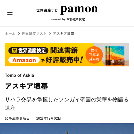
メインナビ
コンテンツへスキップ
世界遺産検定
powered by
ホーム
世界遺産リスト
アスキア墳墓
Tomb of Askia
アスキア墳墓
サハラ交易を掌握したソンガイ帝国の栄華を物語る
遺産
記事最終更新日
2025年12月02日