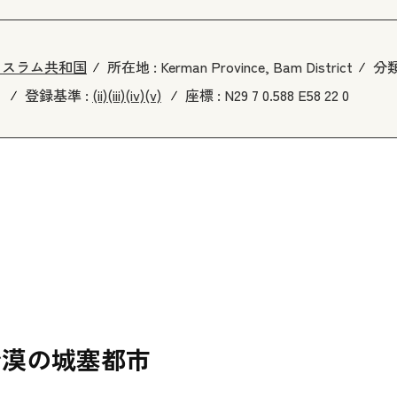
イスラム共和国
所在地 :
Kerman Province, Bam District
分類
年
登録基準 :
(ii)
(iii)
(iv)
(v)
座標 :
N29 7 0.588 E58 22 0
砂漠の城塞都市