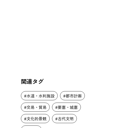
関連タグ
#水道・水利施設
#都市計画
#交易・貿易
#要塞・城塞
#文化的景観
#古代文明