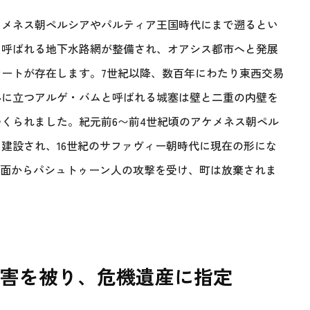
ケメネス朝ペルシアやパルティア王国時代にまで遡るとい
と呼ばれる地下水路網が整備され、オアシス都市へと発展
ートが存在します。7世紀以降、数百年にわたり東西交易
心に立つアルゲ・バムと呼ばれる城塞は壁と二重の内壁を
くられました。紀元前6〜前4世紀頃のアケメネス朝ペル
建設され、16世紀のサファヴィー朝時代に現在の形にな
方面からパシュトゥーン人の攻撃を受け、町は放棄されま
な被害を被り、危機遺産に指定