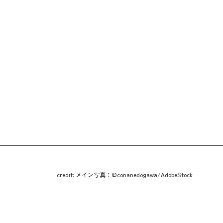
credit: メイン写真：©conanedogawa/AdobeStock