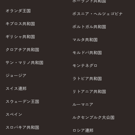
ポーランド共和国
オランダ王国
ボスニア・ヘルツェゴビナ
キプロス共和国
ポルトガル共和国
ギリシャ共和国
マルタ共和国
クロアチア共和国
モルドバ共和国
サン・マリノ共和国
モンテネグロ
ジョージア
ラトビア共和国
スイス連邦
リトアニア共和国
スウェーデン王国
ルーマニア
スペイン
ルクセンブルク大公国
スロバキア共和国
ロシア連邦