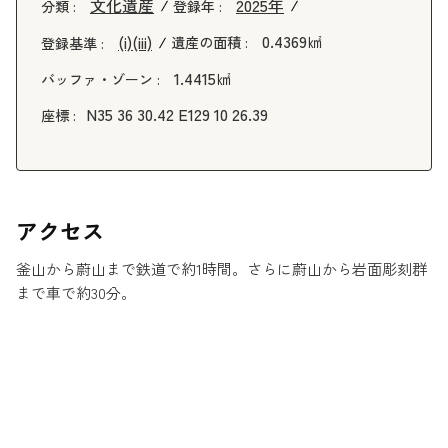
文化遺産
2025年
分類 :
登録年 :
0.4369㎢
(i)
(iii)
遺産の面積 :
登録基準 :
1.4415㎢
バッファ・ゾーン :
N35 36 30.42 E129 10 26.39
座標 :
アクセス
釜山から蔚山まで鉄道で約1時間。さらに蔚山から岩面彫刻群
まで車で約30分。