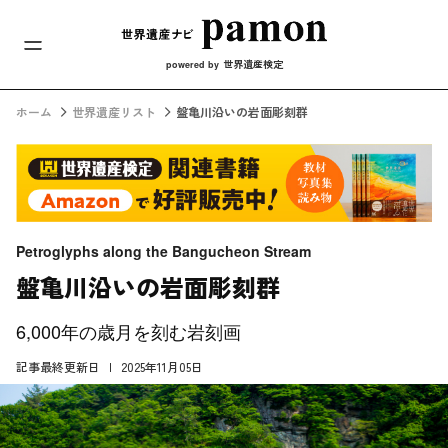
メインナビ
コンテンツへスキップ
世界遺産検定
powered by
ホーム
世界遺産リスト
盤亀川沿いの岩面彫刻群
Petroglyphs along the Bangucheon Stream
盤亀川沿いの岩面彫刻群
6,000年の歳月を刻む岩刻画
記事最終更新日
2025年11月05日