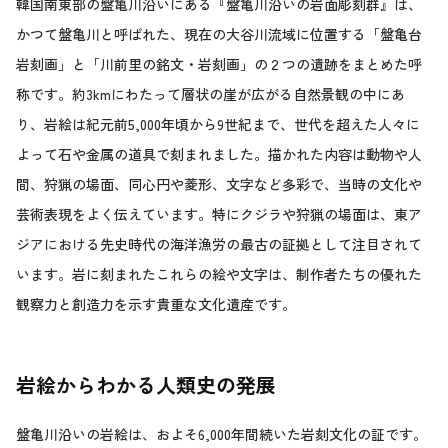
韓国南東部の盤亀川沿いにある『盤亀川沿いの岩面彫刻群』は、
かつて盤亀川と呼ばれた、現在の大谷川流域に位置する「盤亀台
岩刻画」と「川前里の銘文・岩刻画」の２つの遺跡をまとめた呼
称です。約3kmにわたって層状の崖が広がる自然景観の中にあ
り、岩絵は紀元前5,000年頃から9世紀まで、世代を超えた人々に
よって石や金属の道具で刻まれました。描かれた内容は動物や人
間、狩猟の場面、同心円や菱形、文字など多彩で、当時の文化や
芸術表現をよく伝えています。特にクジラや狩猟の場面は、東ア
ジアにおける先史時代の海洋漁労の最古の証拠として注目されて
います。岩に刻まれたこれらの絵や文字は、制作者たちの優れた
観察力と創造力を示す貴重な文化遺産です。
岩絵からわかる人類史の発展
盤亀川沿いの岩絵は、およそ6,000年間続いた岩刻文化の証です。