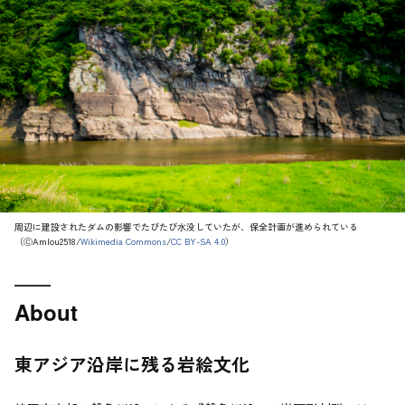
周辺に建設されたダムの影響でたびたび水没していたが、保全計画が進められている
（ⒸAmlou2518/
Wikimedia Commons
/
CC BY-SA 4.0
）
About
東アジア沿岸に残る岩絵文化