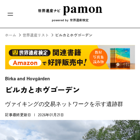
メインナビ
コンテンツへスキップ
世界遺産検定
powered by
ホーム
世界遺産リスト
ビルカとホヴゴーデン
Birka and Hovgården
ビルカとホヴゴーデン
ヴァイキングの交易ネットワークを示す遺跡群
記事最終更新日
2026年01月21日