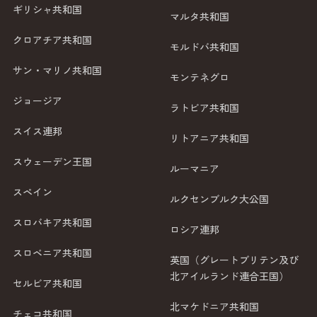
ギリシャ共和国
マルタ共和国
クロアチア共和国
モルドバ共和国
サン・マリノ共和国
モンテネグロ
ジョージア
ラトビア共和国
スイス連邦
リトアニア共和国
スウェーデン王国
ルーマニア
スペイン
ルクセンブルク大公国
スロバキア共和国
ロシア連邦
スロベニア共和国
英国（グレートブリテン及び
北アイルランド連合王国）
セルビア共和国
北マケドニア共和国
チェコ共和国