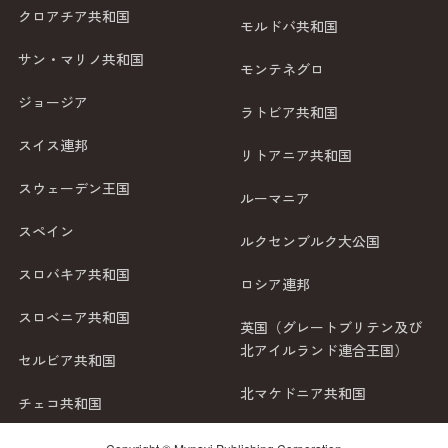
クロアチア共和国
モルドバ共和国
サン・マリノ共和国
モンテネグロ
ジョージア
ラトビア共和国
スイス連邦
リトアニア共和国
スウェーデン王国
ルーマニア
スペイン
ルクセンブルク大公国
スロバキア共和国
ロシア連邦
スロベニア共和国
英国（グレートブリテン及び
北アイルランド連合王国）
セルビア共和国
北マケドニア共和国
チェコ共和国