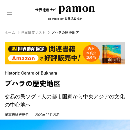
メインナビ
コンテンツへスキップ
世界遺産検定
powered by
ホーム
世界遺産リスト
ブハラの歴史地区
Historic Centre of Bukhara
ブハラの歴史地区
交易の民ソグド人の都市国家から中央アジアの文化
の中心地へ
記事最終更新日
2025年08月26日