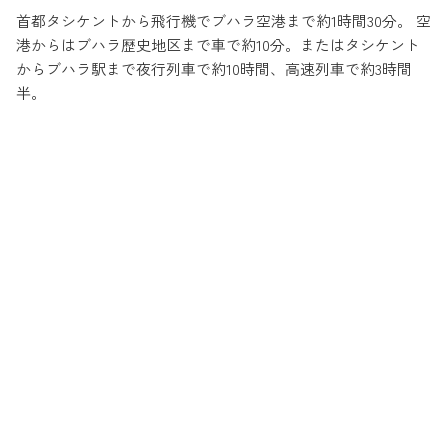
首都タシケントから飛行機でブハラ空港まで約1時間30分。 空
港からはブハラ歴史地区まで車で約10分。またはタシケント
からブハラ駅まで夜行列車で約10時間、高速列車で約3時間
半。