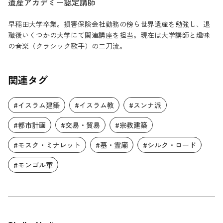
遺産アカデミー認定講師
早稲田大学卒業。損害保険会社勤務の傍ら世界遺産を勉強し、退
職後いくつかの大学にて関連講座を担当。現在は大学講師と趣味
の音楽（クラシック歌手）の二刀流。
関連タグ
#イスラム建築
#イスラム教
#スンナ派
#都市計画
#交易・貿易
#宗教建築
#モスク・ミナレット
#墓・霊廟
#シルク・ロード
#モンゴル軍