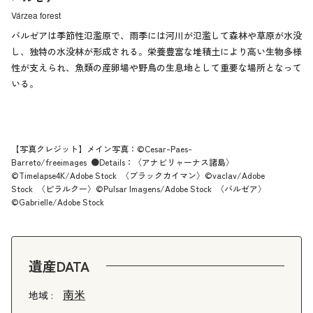
Várzea forest
バルゼアは季節性氾濫原で、雨季には河川が氾濫して森林や草原が水没
し、独特の水没林が形成される。栄養豊富な堆積土により高い生物多様
性が支えられ、魚類の産卵場や野鳥の生息地として重要な場所となって
いる。
【写真クレジット】メイン写真：©Cesar-Paes-
Barreto/freeimages ●Details：〈アナビリャーナス諸島〉
©Timelapse4K/Adobe Stock 〈ブラックカイマン〉©vaclav/Adobe
Stock 〈ピラルクー〉©Pulsar Imagens/Adobe Stock 〈バルゼア〉
©Gabrielle/Adobe Stock
遺産DATA
南米
地域 :