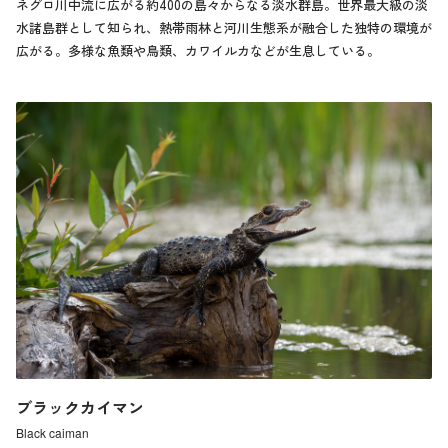
ネグロ川中流に広がる約400の島々からなる淡水群島。世界最大級の淡
水諸島群として知られ、熱帯雨林と河川生態系が融合した独特の環境が
広がる。多様な魚類や鳥類、カワイルカなどが生息している。
ブラックカイマン
Black caiman