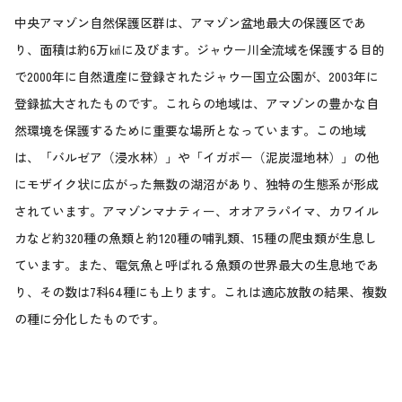
中央アマゾン自然保護区群は、アマゾン盆地最大の保護区であ
り、面積は約6万㎢に及びます。ジャウー川全流域を保護する目的
で2000年に自然遺産に登録されたジャウー国立公園が、2003年に
登録拡大されたものです。これらの地域は、アマゾンの豊かな自
然環境を保護するために重要な場所となっています。この地域
は、「バルゼア（浸水林）」や「イガポー（泥炭湿地林）」の他
にモザイク状に広がった無数の湖沼があり、独特の生態系が形成
されています。アマゾンマナティー、オオアラパイマ、カワイル
カなど約320種の魚類と約120種の哺乳類、15種の爬虫類が生息し
ています。また、電気魚と呼ばれる魚類の世界最大の生息地であ
り、その数は7科64種にも上ります。これは適応放散の結果、複数
の種に分化したものです。