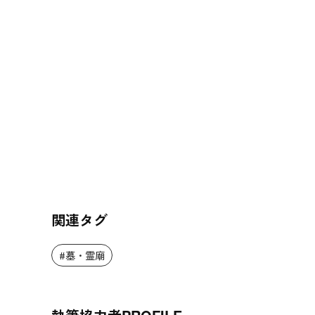
関連タグ
#墓・霊廟