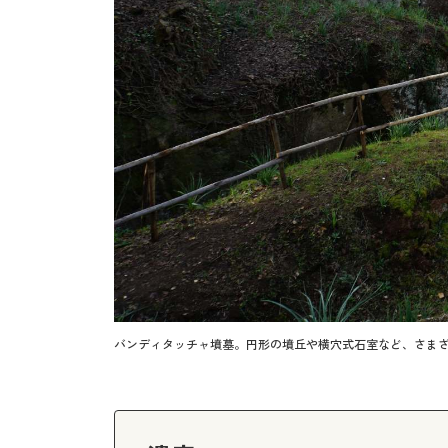
バンディタッチャ墳墓。円形の墳丘や横穴式石室など、さま