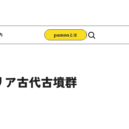
ゲーション
内
pamon
とは
リア古代古墳群