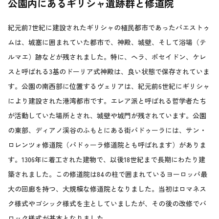
公園内にあるギリシャ遺跡群と修道院
紀元前7世紀に建設されたギリシャの植民都市であったパエストゥ
ムは、城塞に囲まれていた都市で、神殿、城壁、そして浴場（テ
ルマエ）跡などが残されました。特に、ヘラ、ポセイドン、ケレ
スと呼ばれる3基のドーリア式神殿は、良い状態で保存されていま
す。公園の南西部に位置するヴェリアは、紀元前6世紀にギリシャ
により建設された港湾都市です。エレア派と呼ばれる哲学者たち
が活動していた場所とされ、城壁や城門が残されています。公園
の東部、ディアノ渓谷のふもとにある街パドゥーラには、サン・
ロレンツォ修道院（パドゥーラ修道院とも呼ばれます）がありま
す。1306年に着工された建物で、以後18世紀まで長期にわたり建
築されました。この修道院は84の柱で囲まれているヨーロッパ最
大の回廊を持つ、大規模な修道院となりました。当初はロマネス
ク様式やゴシック様式を主としていましたが、その後の改修でバ
ロック様式が基本となりました。