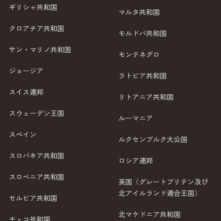
ギリシャ共和国
マルタ共和国
クロアチア共和国
モルドバ共和国
サン・マリノ共和国
モンテネグロ
ジョージア
ラトビア共和国
スイス連邦
リトアニア共和国
スウェーデン王国
ルーマニア
スペイン
ルクセンブルク大公国
スロバキア共和国
ロシア連邦
スロベニア共和国
英国（グレートブリテン及び
北アイルランド連合王国）
セルビア共和国
北マケドニア共和国
チェコ共和国