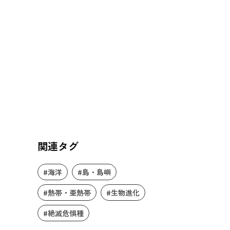
関連タグ
#海洋
#島・島嶼
#熱帯・亜熱帯
#生物進化
#絶滅危惧種