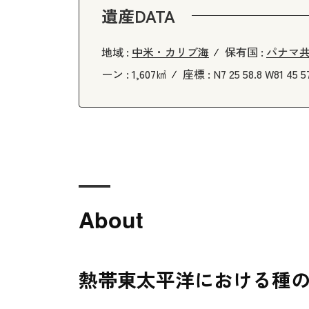
遺産DATA
地域 :
中米・カリブ海
保有国 :
パナマ
ーン :
1,607㎢
座標 :
N7 25 58.8 W81 45 5
About
熱帯東太平洋における種