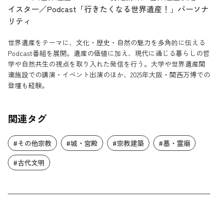
イスター／Podcast「行きたくなる世界遺産！」パーソナ
リティ
世界遺産をテーマに、文化・歴史・自然の魅力を多角的に伝える
Podcast番組を展開。遺産の価値に加え、現代に通じる暮らしの哲
学や自然共生の視点を取り入れた発信を行う。大学や世界遺産関
連施設での講演・イベント出演のほか、2025年大阪・関西万博での
登壇も経験。
関連タグ
#その他宗教
#城・宮殿
#宗教建築
#墓・霊廟
#古代文明