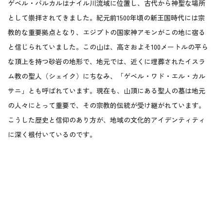
ゲベル・バルカルはナイル川流域に位置し、古代から神聖な場所
として崇拝されてきました。紀元前1500年頃の新王国時代には宗
教的な重要拠点となり、エジプトの国家神アモンがこの地に宿る
と信じられていました。この山は、高さおよそ100メートルの平ら
な頂上を持つ砂岩の地形で、地元では、近くに埋葬されたイスラ
ム教の聖人（シェイク）にちなみ、「ゲベル・ワド・エル・カル
サニ」とも呼ばれています。現在も、山頂にある聖人の墓は地元
の人々にとって重要で、その宗教的伝統が受け継がれています。
こうした歴史と信仰のあり方が、地域の文化的アイデンティティ
に深く根付いているのです。