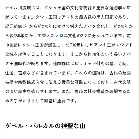
ナイル川流域には、クシュ王国の文化を物語る重要な遺跡群が広
がっています。クシュ王国はアフリカ最古級の黒人国家であり、
紀元前900年から前270年にかけて栄えたナパタ文化と、前270年か
ら後350年にかけて栄えた
メロエ
文化の2つに分かれています。前
10世紀にクシュ王国が誕生し、前730年にはピアンキ王がエジプト
全域を統治することになります。そこから約70年という長いナパ
タ王国時代が続きます。遺跡群にはピラミッド付きの墓、寺院、
住居、宮殿などが含まれています。これらの遺跡は、古代の建築
技術や宗教儀式を今に伝える貴重な証拠となっており、古代文明
の深い歴史を感じさせます。また、当時の社会構造を理解するた
めの手がかりとして非常に重要です。
ゲベル・バルカルの神聖な山