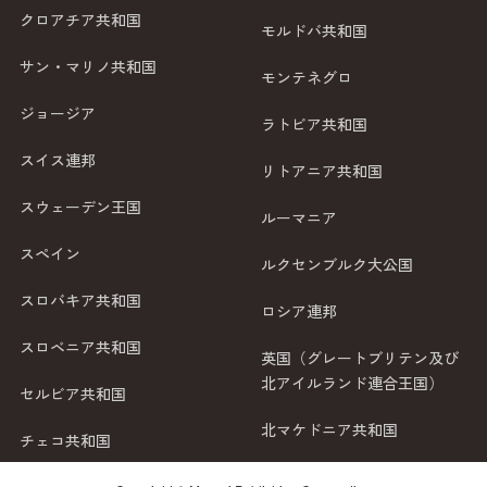
クロアチア共和国
モルドバ共和国
サン・マリノ共和国
モンテネグロ
ジョージア
ラトビア共和国
スイス連邦
リトアニア共和国
スウェーデン王国
ルーマニア
スペイン
ルクセンブルク大公国
スロバキア共和国
ロシア連邦
スロベニア共和国
英国（グレートブリテン及び
北アイルランド連合王国）
セルビア共和国
北マケドニア共和国
チェコ共和国