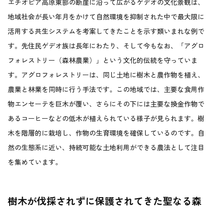
エチオピア高原東部の断崖に沿って広がるゲデオの文化景観は、
地域社会が長い年月をかけて自然環境を抑制された中で最大限に
活用する共生システムを考案してきたことを示す類いまれな例で
す。先住民ゲデオ族は長年にわたり、そして今もなお、「アグロ
フォレストリー（森林農業）」という文化的伝統を守っていま
す。アグロフォレストリーは、同じ土地に樹木と農作物を植え、
農業と林業を同時に行う手法です。この地域では、主要な食用作
物エンセーテを巨木が覆い、さらにその下には主要な換金作物で
あるコーヒーなどの低木が植えられている様子が見られます。樹
木を階層的に栽培し、作物の生育環境を確保しているのです。自
然の生態系に近い、持続可能な土地利用ができる農法として注目
を集めています。
樹木が伐採されずに保護されてきた聖なる森