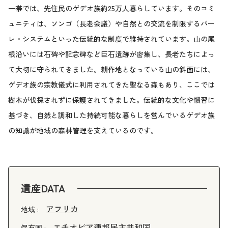
一帯では、先住民のゲデオ族約25万人暮らしています。そのコミ
ュニティは、ソンゴ（長老会議）や自然との交流を制限するバー
レ・システムといった伝統的な制度で維持されています。山の尾
根沿いには石碑や記念碑など巨石遺跡が密集し、長老たちによっ
て大切に守られてきました。耕作地となっている山の斜面には、
ゲデオ族の宗教儀式に利用されてきた聖なる森もあり、ここでは
樹木が伐採されずに保護されてきました。伝統的な文化や慣習に
基づき、自然と調和した持続可能な暮らしを営んでいるゲデオ族
の知識が地域の森林管理を支えているのです。
遺産DATA
アフリカ
地域 :
エチオピア連邦民主共和国
保有国 :