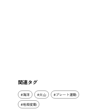
関連タグ
#海洋
#火山
#プレート運動
#地殻変動