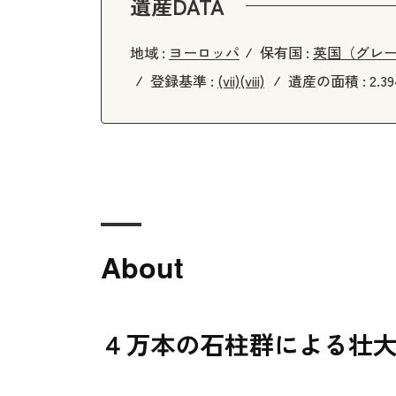
遺産DATA
地域 :
ヨーロッパ
保有国 :
英国（グレ
登録基準 :
(vii)
(viii)
遺産の面積 :
2.3
About
４万本の石柱群による壮