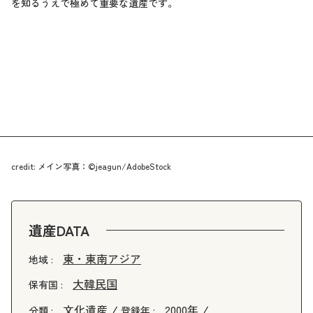
を知るうえで極めて重要な遺産です。
credit: メイン写真：©jeagun/AdobeStock
遺産DATA
東・東南アジア
地域 :
大韓民国
保有国 :
文化遺産
2000年
分類 :
登録年 :