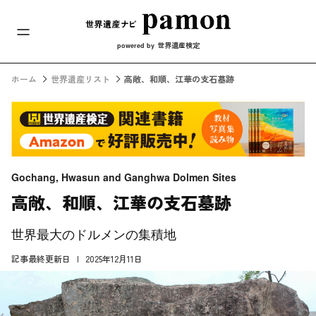
メインナビ
コンテンツへスキップ
世界遺産検定
powered by
ホーム
世界遺産リスト
高敞、和順、江華の支石墓跡
Gochang, Hwasun and Ganghwa Dolmen Sites
高敞、和順、江華の支石墓跡
世界最大のドルメンの集積地
記事最終更新日
2025年12月11日