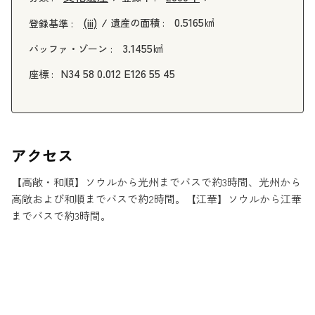
0.5165㎢
(iii)
遺産の面積 :
登録基準 :
3.1455㎢
バッファ・ゾーン :
N34 58 0.012 E126 55 45
座標 :
アクセス
【高敞・和順】ソウルから光州までバスで約3時間、光州から
高敞および和順までバスで約2時間。【江華】ソウルから江華
までバスで約3時間。