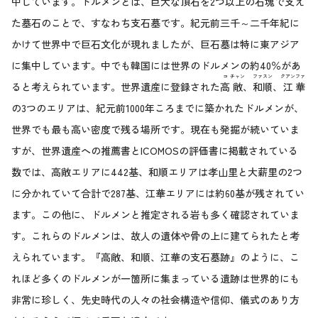
中しています。ドルメンとは、巨大な頂石を2つ以上の石塊で支え
た墓石のことで、すなわち支石墓です。紀元前三千～二千年紀に
かけて世界中で巨石文化が現れましたが、巨石墓は特に東アジア
に集中しています。中でも韓国には世界のドルメンの約40％があ
コ
チャン
ファ
スン
クアン
ファ
ると考えられています。世界遺産に登録された
高
敞
、
和
順
、
江
華
の3つのエリアは、紀元前1000年ころまでに築かれたドルメンが、
世界でも最も高い密度で残る場所です。現在も発掘が続いていま
すが、世界遺産への推薦書とICOMOSの評価書に掲載されている
数では、高敞エリアに442基、和順エリアは孝山里と大薪里の2つ
に分かれていて合計で287基、江華エリアには約60基が残されてい
ます。この他に、ドルメンと推定される岩も多く確認されていま
す。これらのドルメンは、故人の遺体や骨の上に建てられたと考
えられています。『高敞、和順、江華の支石墓跡』のように、こ
れほど多くのドルメンが一箇所に集まっている遺跡は世界的にも
非常に珍しく、先史時代の人々の社会構造や信仰、儀式のあり方