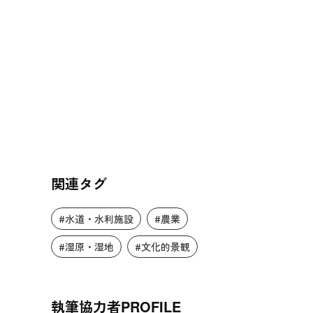
関連タグ
#水道・水利施設
#農業
#湿原・湿地
#文化的景観
執筆協力者
PROFILE