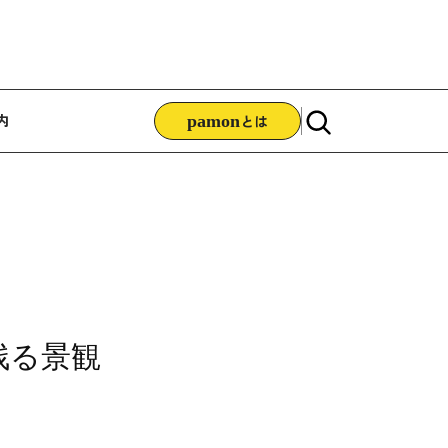
ゲーション
内
pamon
とは
残る景観