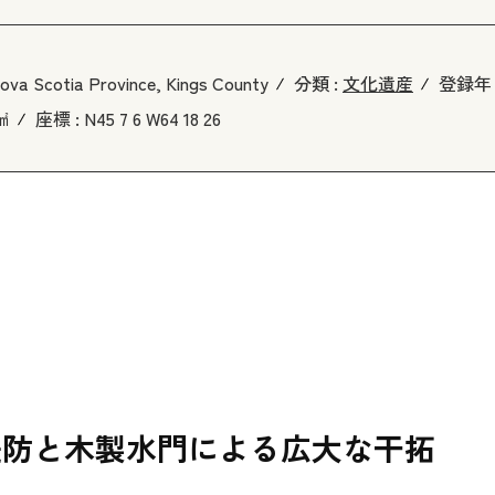
ova Scotia Province, Kings County
分類 :
文化遺産
登録年 
5㎢
座標 :
N45 7 6 W64 18 26
堤防と木製水門による広大な干拓