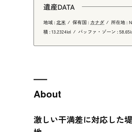
遺産DATA
地域 :
北米
保有国 :
カナダ
所在地 :
N
積 :
13.2324㎢
バッファ・ゾーン :
58.6
About
激しい干満差に対応した
地