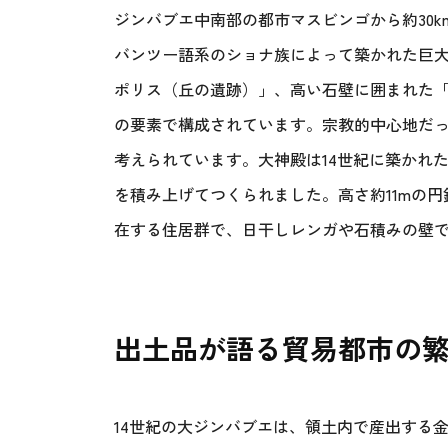
ジンバブエ中南部の都市マスビンゴから約30k
バンツー語系のショナ族によって築かれた巨
ポリス（丘の遺跡）」、高い石壁に囲まれた「
の要素で構成されています。宗教的中心地だ
考えられています。大神殿は14世紀に築かれ
を積み上げてつくられました。高さ約11mの
在する住居群で、日干しレンガや石積みの壁
出土品が語る貿易都市の
14世紀の大ジンバブエは、領土内で産出する