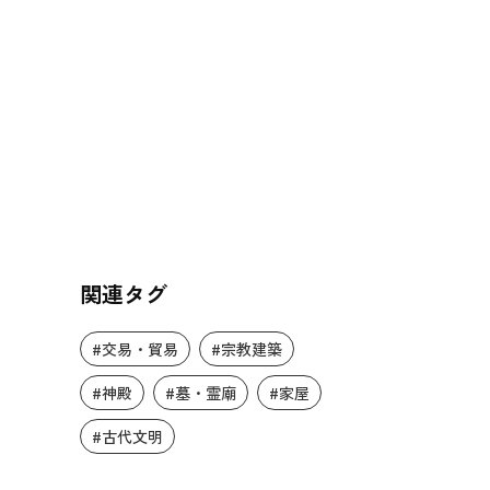
関連タグ
#交易・貿易
#宗教建築
#神殿
#墓・霊廟
#家屋
#古代文明