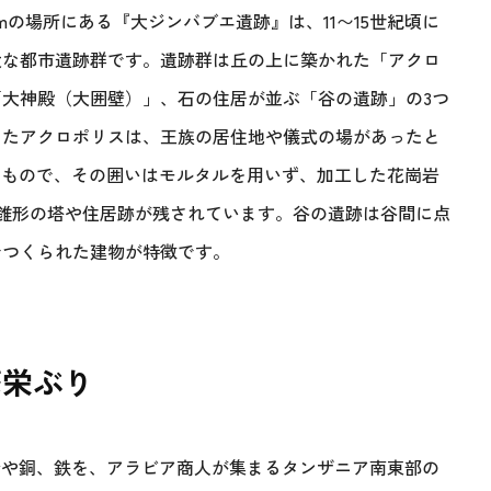
mの場所にある『大ジンバブエ遺跡』は、11〜15世紀頃に
大な都市遺跡群です。遺跡群は丘の上に築かれた「アクロ
大神殿（大囲壁）」、石の住居が並ぶ「谷の遺跡」の3つ
ったアクロポリスは、王族の居住地や儀式の場があったと
たもので、その囲いはモルタルを用いず、加工した花崗岩
円錐形の塔や住居跡が残されています。谷の遺跡は谷間に点
でつくられた建物が特徴です。
繁栄ぶり
金や銅、鉄を、アラビア商人が集まるタンザニア南東部の