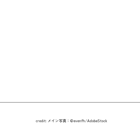
credit: メイン写真：©evenfh/AdobeStock