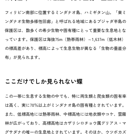
フィリピン南部に位置するミンダナオ島、ハミギタン山。「東ミ
ンダナオ生物多様性回廊」と呼ばれる地域にあるプジャダ半島の
保護区は、数多くの希少生物や固有種にとって重要な生息地とな
っています。保護区は海抜75m（熱帯雨林）～1,637m（低木林）
の標高差があり、標高によって生息生物が異なる「生物の垂直分
布」が見られます。
ここだけでしか見られない蝶
この一帯に生息する生物の中でも、特に両生類と爬虫類の固有率
は高く、実に70％以上がミンダナオ島の固有種とされています。
また、低標高地には熱帯雨林、中標高地には地衣類やコケ、雲霧
林が広がっており、高標高地はカザリシロチョウ属デリアス・マ
グサダナの唯一の生息地とされています。そのほか、ウツボカズ