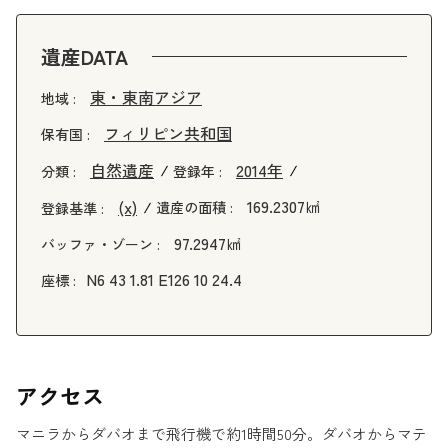
遺産DATA
東・東南アジア
地域 :
フィリピン共和国
保有国 :
自然遺産
2014年
分類 :
登録年 :
169.2307㎢
(x)
遺産の面積 :
登録基準 :
97.2947㎢
バッファ・ゾーン :
N6 43 1.81 E126 10 24.4
座標 :
アクセス
マニラからダバオまで飛行機で約1時間50分。ダバオからマテ