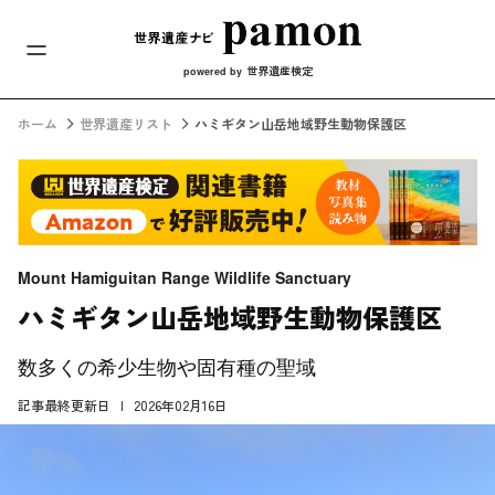
メインナビ
コンテンツへスキップ
世界遺産検定
powered by
ホーム
世界遺産リスト
ハミギタン山岳地域野生動物保護区
Mount Hamiguitan Range Wildlife Sanctuary
ハミギタン山岳地域野生動物保護区
数多くの希少生物や固有種の聖域
記事最終更新日
2026年02月16日