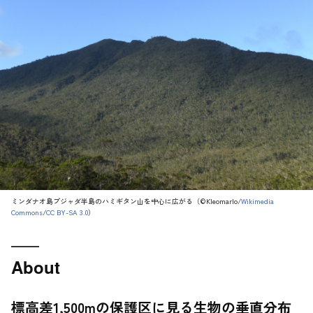
ミンダナオ島プジャダ半島のハミギタン山を中心に広がる（©Kleomarlo/
Wikimedia
Commons
/
CC BY-SA 3.0
）
About
標高差1,500mの保護区に見る生物の垂直分布