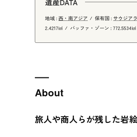
遺産DATA
地域 :
西・南アジア
保有国 :
サウジア
2.4217㎢
バッファ・ゾーン :
772.5534㎢
About
旅人や商人らが残した岩