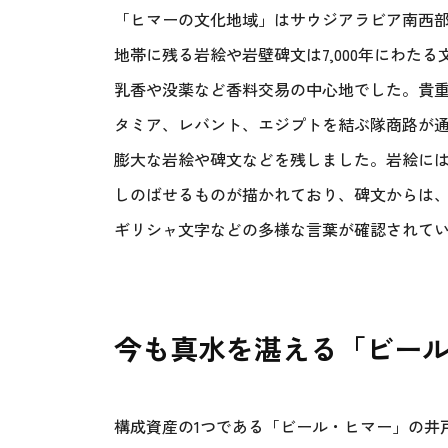
「ヒマーの文化地域」はサウジアラビア南西
地帯に残る岩絵や岩壁碑文は7,000年にわた
乳香や没薬など香料交易の中心地でした。貴
タミア、レバント、エジプトを結ぶ隊商路が
膨大な岩絵や碑文などを残しました。岩絵に
しのばせるものが描かれており、碑文からは
ギリシャ文字などの多様な言葉が確認されて
今も真水を湛える「ビー
構成資産の1つである「ビール・ヒマー」の井戸