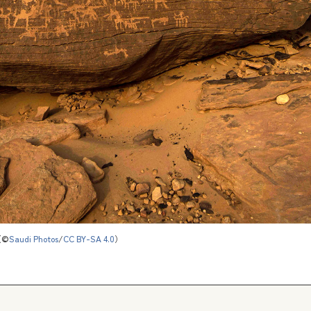
（©
Saudi Photos
/
CC BY-SA 4.0
）