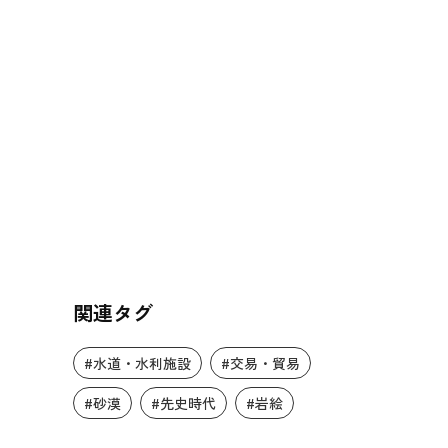
関連タグ
#水道・水利施設
#交易・貿易
#砂漠
#先史時代
#岩絵