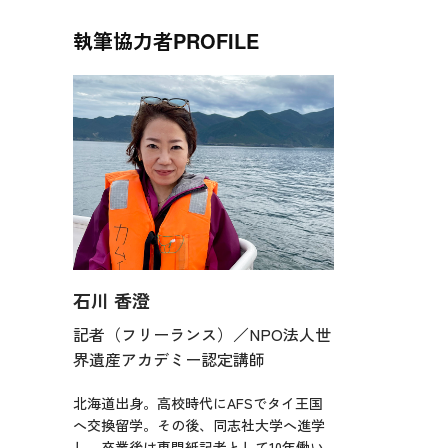
執筆協力者
PROFILE
石川 香澄
記者（フリーランス）／NPO法人世
界遺産アカデミー認定講師
北海道出身。高校時代にAFSでタイ王国
へ交換留学。その後、同志社大学へ進学
し、卒業後は専門紙記者として10年働い