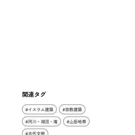
関連タグ
#イスラム建築
#宗教建築
#河川・湖沼・滝
#山岳地帯
#古代文明