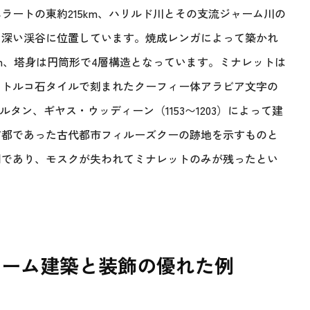
ラートの東約215km、ハリルド川とその支流ジャーム川の
た深い渓谷に位置しています。焼成レンガによって築かれ
9m、塔身は円筒形で4層構造となっています。ミナレットは
、トルコ石タイルで刻まれたクーフィー体アラビア文字の
ルタン、ギヤス・ウッディーン（1153〜1203）によって建
首都であった古代都市フィルーズクーの跡地を示すものと
明であり、モスクが失われてミナレットのみが残ったとい
ラーム建築と装飾の優れた例