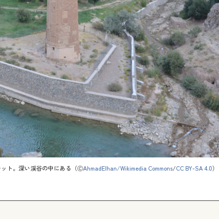
レット。深い渓谷の中にある（Ⓒ
AhmadElhan/Wikimedia Commons
/
CC BY-SA 4.0
）