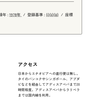
録年 :
1978年
登録基準 :
(i)
(ii)
(iii)
座標
アクセス
日本からエチオピアへの直行便は無し。
タイのバンコクやシンガポール、アブダ
ビなどを経由してアディスアベバまで20
時間程度。アディスアベバからラリベラ
までは国内線を利用。