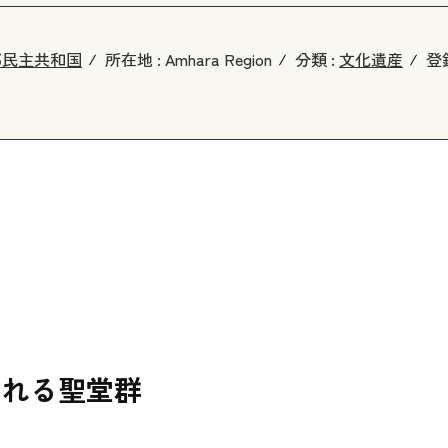
邦民主共和国
所在地 :
Amhara Region
分類 :
文化遺産
登
される聖堂群