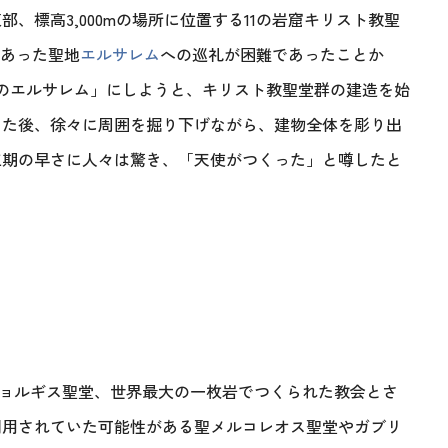
、標高3,000mの場所に位置する11の岩窟キリスト教聖
にあった聖地
エルサレム
への巡礼が困難であったことか
のエルサレム」にしようと、キリスト教聖堂群の建造を始
した後、徐々に周囲を掘り下げながら、建物全体を彫り出
工期の早さに人々は驚き、「天使がつくった」と噂したと
ギョルギス聖堂、世界最大の一枚岩でつくられた教会とさ
利用されていた可能性がある聖メルコレオス聖堂やガブリ