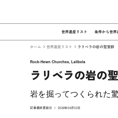
コンテンツへスキップ
世界遺産リスト
条件から世界
ホーム
世界遺産リスト
ラリベラの岩の聖堂群
Rock-Hewn Churches, Lalibela
ラリベラの岩の
岩を掘ってつくられた
記事最終更新日
2026年04月02日