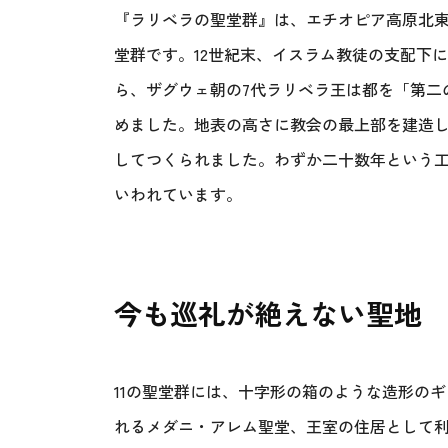
『ラリベラの聖堂群』は、エチオピア高原北東部
堂群です。12世紀末、イスラム教徒の支配下
ら、ザグウェ朝の7代ラリベラ王は都を「第二
めました。地表の高さに教会の最上部を建造
してつくられました。わずか二十数年という
いわれています。
今も巡礼が絶えない聖地
11の聖堂群には、十字形の箱のような造形の
れるメダニ・アレム聖堂、王室の住居として