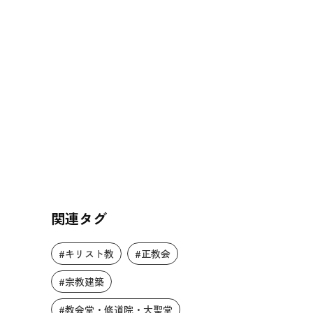
関連タグ
#キリスト教
#正教会
#宗教建築
#教会堂・修道院・大聖堂