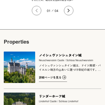
01
04
Previous
Next
Properties
ノイシュヴァンシュタイン城
Neuschwanstein Castle / Schloss Neuschwanstein
ノイシュヴァンシュタイン城は、ドイツ南部・バ
イエルン地方の山あいに建つ19世紀の城です。バ
イエルン王ルートヴィヒ2世の命により1869年か
詳細ページを見る
ら建設が始まり、中世騎士文化やドイツの伝説世
界への憧れを反映して築かれました。白い外壁と
尖塔が印象的な姿は、まるで物語の世界のような
景観として知られています。城内には、作曲家リ
ヒャルト・ワーグナーのオペラ『ローエングリ
リンダーホーフ城
ン』や『タンホイザー』などを題材にした装飾や
Linderhof Castle / Schloss Linderhof
壁画が多く取り入れられており、王の芸術への強