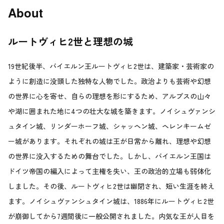
About
ルートヴィヒ2世と理想の城
19世紀後半、バイエルン王ルートヴィヒ2世は、建築家・芸術家の
ように創造に没頭した独特な人物でした。政治よりも芸術や幻想
の世界に心を寄せ、自らの理想を形にするため、アルプスの山々
や湖に囲まれた地に4つの壮大な城を築きます。ノイシュヴァンシ
ュタイン城、リンダーホーフ城、シャッヘン城、ヘレンキームゼ
ー城があります。それぞれの城は王が日常から離れ、理想や幻想
の世界に没入するための舞台でした。しかし、バイエルン王国は
ドイツ帝国の編入によって主権を失い、王の政治的立場も弱体化
しました。その後、ルートヴィヒ2世は幽閉され、短い生涯を終え
ます。ノイシュヴァンシュタイン城は、1886年にルートヴィヒ2世
が崩御してから7週間後に一般公開されました。内気な王が人目を