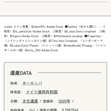
ルサイユ宮殿を手本に設計されています。しか
し、1886年にルートヴィヒ2世が死去したことで
建設は中断され、当初計画された宮殿全体は完成
に至りませんでした。現在見られる建物は完成し
た部分のみですが、内部には19世紀の高度な建築
技術と豪華な芸術表現が取り入れられており、ル
credit: メイン写真：©oben901/Adobe Stock ●Gallery（左から順に）：〈1
ートヴィヒ2世の理想と美意識を今に伝えていま
枚目〉©e_polischuk/Adobe Stock 〈2枚目〉©Lukas Seitz/unsplash 〈3枚
す。
目〉©topics/Adobe Stock 〈4枚目〉©Marlimalist/pixabay ●Properties：
〈ノイシュヴァンシュタイン城〉©Timo Volz/Unsplash 〈リンダーホーフ
城〉©Lukas Seitz/Pexels 〈シャッヘン城〉©hakelbudel/Pixabay 〈ヘレン
キームゼー城〉©mito_236/Adobe Stock
遺産DATA
ヨーロッパ
地域 :
ドイツ連邦共和国
保有国 :
文化遺産
2025年
分類 :
登録年 :
0.75875㎢
(iv)
遺産の面積 :
登録基準 :