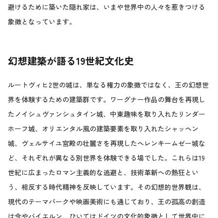
避けるために築いた隠れ家は、いまや世界中の人々を惹きつける
象徴となっています。
幻想建築が語る19世紀文化史
ルートヴィヒ2世の城は、単なる権力の象徴ではなく、王の幻想世
界を体験するための建築群です。ワーグナー作品の舞台を再現し
たノイシュヴァンシュタイン城、中東趣味を取り入れたリンダー
ホーフ城、オリエンタル風の建築要素を取り入れたシャッヘン
城、ヴェルサイユ宮殿の壮麗さを再現したヘレンキームゼー城な
ど、それぞれが異なる別世界を体験できる場でした。これらは19
世紀に広まったロマン主義的な逃避と、技術革新への熱狂とい
う、相反する時代精神を反映しています。その幻想的世界観は、
現代のテーマパークや映画美術にも通じており、王の孤高の創造
は今やバイエルン、ひいてはドイツの文化的象徴として世界中に