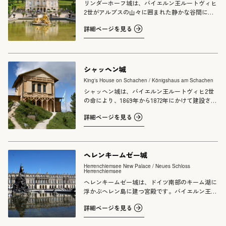
リンダーホーフ城は、バイエルン王ルートヴィヒ
い思いが感じられます。周囲にはアルプスの自然
2世がアルプスの山々に囲まれた静かな谷間に築
や湖が広がり、建築と自然が調和する風景も大き
いた宮殿です。ノイシュヴァンシュタイン城やヘ
な魅力です。しかし、当時の莫大な建設費は周囲
詳細ページを見る
レンキームゼー城と並ぶルートヴィヒ2世の代表
との対立を招き、1886年に王は精神異常を理由に
的な建築であり、その中で唯一、王が生前に完成
廃位されます。王が長く暮らすことのなかったこ
を見ることができた宮殿として知られています。
の城は、その数奇な人生を今に伝える存在となっ
宮殿は、フランス王ルイ14世のヴェルサイユ宮殿
ています。
をはじめとする宮廷文化に着想を得て、18世紀フ
シャッヘン城
ランスのロココ様式を取り入れて設計されまし
King's House on Schachen / Königshaus am Schachen
た。また、周囲には幾何学的に整えられた庭園や
シャッヘン城は、バイエルン王ルートヴィヒ2世
噴水、ヴィーナスの洞窟、モロッコ館などの幻想
の命により、1869年から1872年にかけて建設され
的な施設が配置され、宮殿と庭園が一体となった
た山岳離宮です。ドイツ南部のヴェッターシュタ
壮麗な景観をつくり出しています。
詳細ページを見る
イン山塊の麓、標高約1,866mの高地に建てられ、
バイエルン・アルプスを一望する壮大な景観の中
に佇んでいます。外観はスイス風シャレー様式の
素朴な木造建築ですが、上階にはオスマン帝国の
ヘレンキームゼー城
宮殿に着想を得た豪華な「トルコの間」が設けら
れ、その異国情緒あふれる装飾が大きな特徴とな
Herrenchiemsee New Palace / Neues Schloss
Herrenchiemsee
っています。ルートヴィヒ2世は、この建物を高
山の自然を楽しむための私的な隠れ家として利用
ヘレンキームゼー城は、ドイツ南部のキーム湖に
しました。
浮かぶヘレン島に建つ宮殿です。バイエルン王ル
ートヴィヒ2世が1873年に島を取得し、1878年か
詳細ページを見る
ら建設を開始しました。フランス王ルイ14世への
深い敬愛から構想された宮殿で、フランスのヴェ