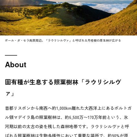
ポール・ダ・セラ高原周辺。「ラウリシルヴァ」と呼ばれる月桂樹の原生林が広がる
About
固有種が生息する照葉樹林「ラウリシルヴ
ァ」
首都リスボンから南西へ約1,000km離れた大西洋上にあるポルトガ
ル領マデイラ島の照葉樹林は、約6,500万〜170万年前という、氷
河期以前の太古の姿を残した森林地帯です。ラウリシルヴァと呼
ばれる照葉樹林は生物多様性において重要な場所で、約90%が原