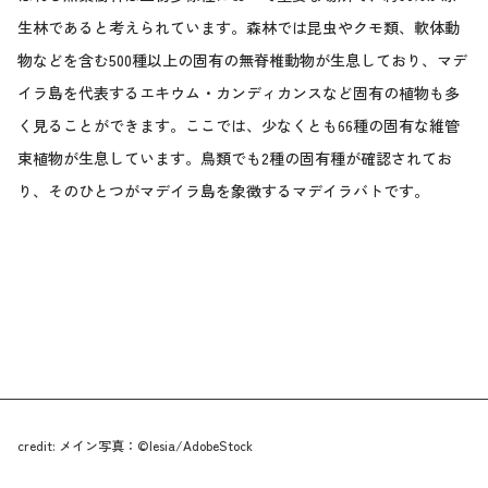
生林であると考えられています。森林では昆虫やクモ類、軟体動
物などを含む500種以上の固有の無脊椎動物が生息しており、マデ
イラ島を代表するエキウム・カンディカンスなど固有の植物も多
く見ることができます。ここでは、少なくとも66種の固有な維管
束植物が生息しています。鳥類でも2種の固有種が確認されてお
り、そのひとつがマデイラ島を象徴するマデイラバトです。
credit: メイン写真：©lesia/AdobeStock