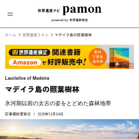
メインナビ
コンテンツへスキップ
世界遺産検定
powered by
ホーム
世界遺産リスト
マデイラ島の照葉樹林
Laurisilva of Madeira
マデイラ島の照葉樹林
氷河期以前の太古の姿をとどめた森林地帯
記事最終更新日
2025年12月04日