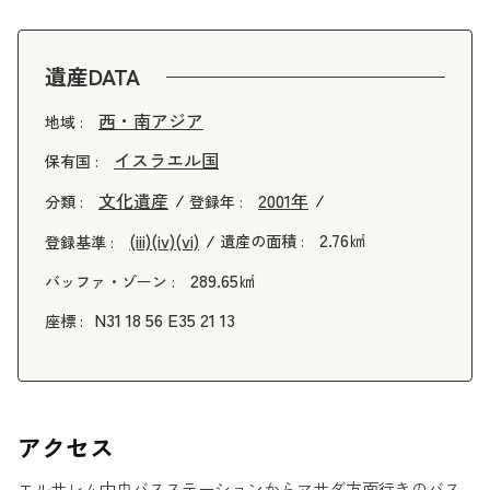
遺産DATA
西・南アジア
地域 :
イスラエル国
保有国 :
文化遺産
2001年
分類 :
登録年 :
2.76㎢
(iii)
(iv)
(vi)
遺産の面積 :
登録基準 :
289.65㎢
バッファ・ゾーン :
N31 18 56 E35 21 13
座標 :
アクセス
エルサレム中央バスステーションからマサダ方面行きのバス