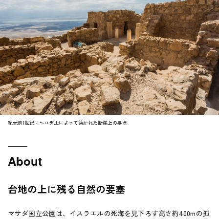
紀元前1世紀にヘロデ王によって築かれた断崖上の要塞
About
台地の上に残る自然の要塞
マサダ国立公園は、イスラエルの死海を見下ろす高さ約400mの孤