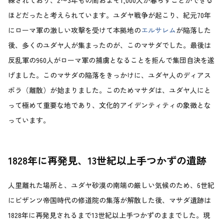
練されており、2〜3年もの間およそ1,000人が暮らすことができる
ほどだったと考えられています。ユダヤ戦争が起こり、紀元70年
にローマ軍の激しい攻撃を受けて本拠地の
エルサレム
が陥落した
後、多くのユダヤ人が集まったのが、このマサダでした。最後は
反乱軍の960人がローマ軍の捕虜となることを拒んで集団自決を遂
げました。このマサダの陥落をきっかけに、ユダヤ人のディアス
ポラ（離散）が始まりました。このためマサダは、ユダヤ人にと
って極めて重要な地であり、文化的アイデンティティの象徴とな
っています。
1828年に再発見、13世紀以上手つかずの遺跡
人里離れた場所と、ユダヤ砂漠の南端の厳しい気候のため、6世紀
にビザンツ帝国時代の修道院の集落が解散した後、マサダ遺跡は
1828年に再発見されるまで13世紀以上手つかずのままでした。現