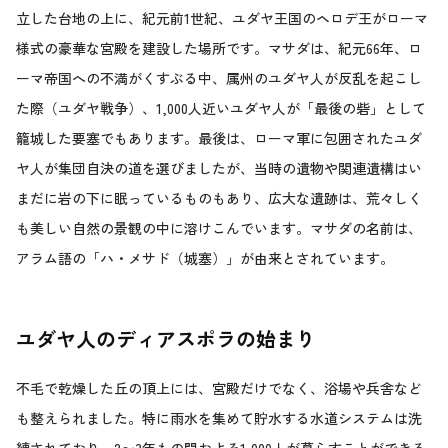
立した台地の上に、紀元前1世紀、ユダヤ王国のヘロデ王がローマ
様式の豪華な宮殿を建設した場所です。マサダは、紀元66年、ロ
ーマ帝国への不満がくすぶる中、属州のユダヤ人が反乱を起こし
た際（ユダヤ戦争）、1,000人近いユダヤ人が「最後の砦」として
籠城した要塞でもあります。最後は、ローマ軍に包囲されたユダ
ヤ人が集団自決の道を選びましたが、当時の遺物や関連遺構はい
まだに岩の下に眠っているものもあり、広大な遺跡は、荒々しく
も美しい自然の景観の中に溶けこんでいます。マサダの名前は、
アラム語の「ハ・メサド（城塞）」が由来とされています。
ユダヤ人のディアスポラの始まり
不毛で乾燥した丘の頂上には、宮殿だけでなく、浴場や兵舎など
も整えられました。特に雨水を集めて貯水する水道システムは洗