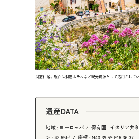
洞窟住居。現在は洞窟ホテルなど観光資源として活用されて
遺産DATA
地域 :
ヨーロッパ
保有国 :
イタリア共
ン :
43.65㎢
座標 :
N40 39 59 E16 36 37