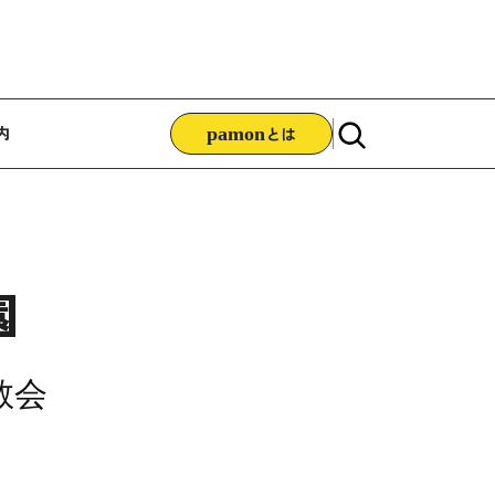
ゲーション
内
pamon
とは
園
教会