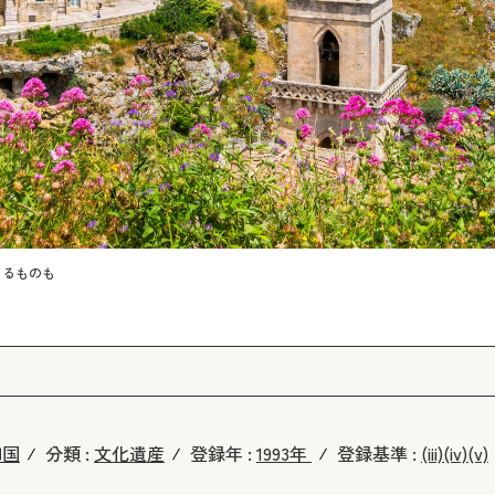
いるものも
和国
分類 :
文化遺産
登録年 :
1993年
登録基準 :
(iii)
(iv)
(v)