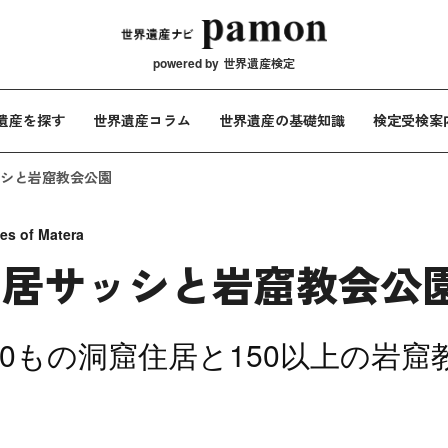
メインナビ
powered by
世界遺産検定
遺産を探す
世界遺産コラム
世界遺産の基礎知識
検定受検案
シと岩窟教会公園
es of Matera
住居サッシと岩窟教会公
00もの洞窟住居と150以上の岩窟