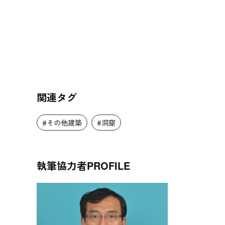
関連タグ
#その他建築
#洞窟
執筆協力者
PROFILE