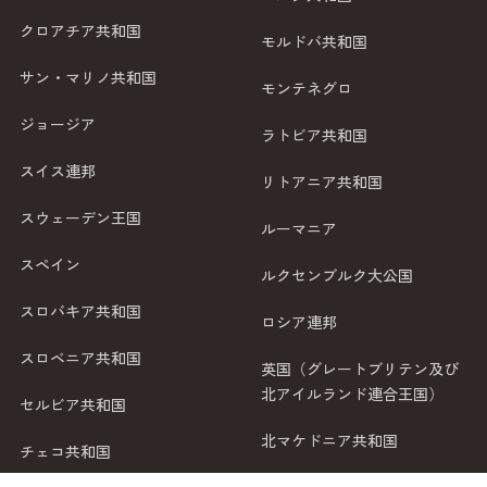
クロアチア共和国
モルドバ共和国
サン・マリノ共和国
モンテネグロ
ジョージア
ラトビア共和国
スイス連邦
リトアニア共和国
スウェーデン王国
ルーマニア
スペイン
ルクセンブルク大公国
スロバキア共和国
ロシア連邦
スロベニア共和国
英国（グレートブリテン及び
北アイルランド連合王国）
セルビア共和国
北マケドニア共和国
チェコ共和国