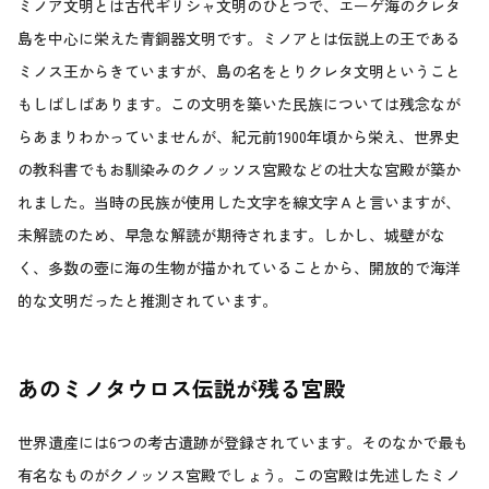
ミノア文明とは古代ギリシャ文明のひとつで、エーゲ海のクレタ
島を中心に栄えた青銅器文明です。ミノアとは伝説上の王である
ミノス王からきていますが、島の名をとりクレタ文明ということ
もしばしばあります。この文明を築いた民族については残念なが
らあまりわかっていませんが、紀元前1900年頃から栄え、世界史
の教科書でもお馴染みのクノッソス宮殿などの壮大な宮殿が築か
れました。当時の民族が使用した文字を線文字Ａと言いますが、
未解読のため、早急な解読が期待されます。しかし、城壁がな
く、多数の壺に海の生物が描かれていることから、開放的で海洋
的な文明だったと推測されています。
あのミノタウロス伝説が残る宮殿
世界遺産には6つの考古遺跡が登録されています。そのなかで最も
有名なものがクノッソス宮殿でしょう。この宮殿は先述したミノ