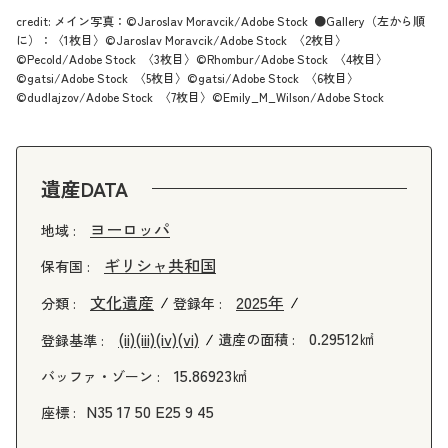
credit: メイン写真：©Jaroslav Moravcik/Adobe Stock ●Gallery（左から順
に）：〈1枚目〉©Jaroslav Moravcik/Adobe Stock 〈2枚目〉
©Pecold/Adobe Stock 〈3枚目〉©Rhombur/Adobe Stock 〈4枚目〉
©gatsi/Adobe Stock 〈5枚目〉©gatsi/Adobe Stock 〈6枚目〉
©dudlajzov/Adobe Stock 〈7枚目〉©Emily_M_Wilson/Adobe Stock
遺産DATA
ヨーロッパ
地域 :
ギリシャ共和国
保有国 :
文化遺産
2025年
分類 :
登録年 :
0.29512㎢
(ii)
(iii)
(iv)
(vi)
遺産の面積 :
登録基準 :
15.86923㎢
バッファ・ゾーン :
N35 17 50 E25 9 45
座標 :