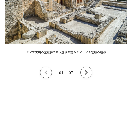
ミノア文明の宮殿群で最大規模を誇るクノッソス宮殿の遺跡
01
07
Previous
Next