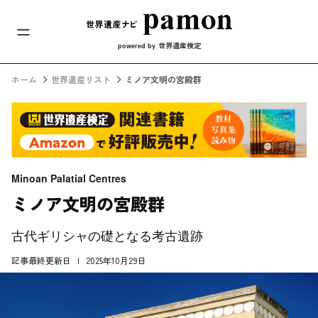
メインナビ
コンテンツへスキップ
世界遺産検定
powered by
ホーム
世界遺産リスト
ミノア文明の宮殿群
Minoan Palatial Centres
ミノア文明の宮殿群
古代ギリシャの礎となる考古遺跡
記事最終更新日
2025年10月29日