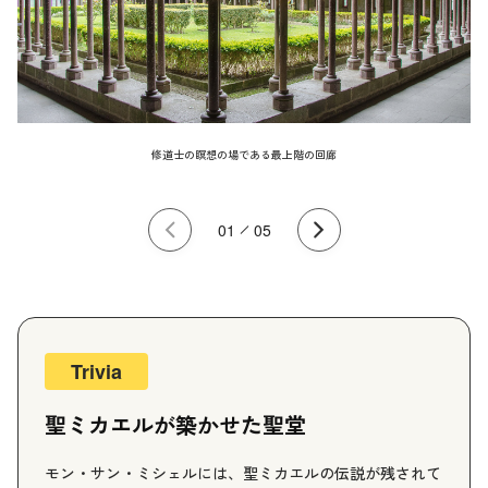
修道士の瞑想の場である最上階の回廊
01
05
Previous
Next
Trivia
聖ミカエルが築かせた聖堂
モン・サン・ミシェルには、聖ミカエルの伝説が残されて