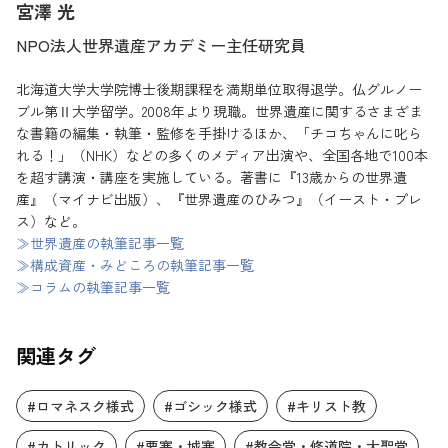
宮澤 光
NPO法人世界遺産アカデミー主任研究員
北海道大学大学院博士後期課程を満期単位取得退学。仏グルノー
ブル第Ⅱ大学留学。2008年より現職。世界遺産に関するさまざま
な書籍の編集・執筆・監修を手掛けるほか、「チコちゃんに叱ら
れる！」（NHK）などの多くのメディア出演や、全国各地で100本
を超す講演・講座を実施している。著書に『13歳からの世界遺
産』（マイナビ出版）、『世界遺産のひみつ』（イースト・プレ
ス）など。
≫世界遺産の執筆記事一覧
≫構成資産・みどころの執筆記事一覧
≫コラムの執筆記事一覧
関連タグ
#ロマネスク様式
#ゴシック様式
#キリスト教
#カトリック
#要塞・城塞
#教会堂・修道院・大聖堂