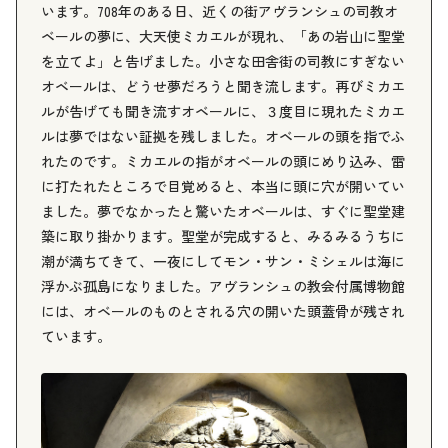
います。708年のある日、近くの街アヴランシュの司教オ
ベールの夢に、大天使ミカエルが現れ、「あの岩山に聖堂
を立てよ」と告げました。小さな田舎街の司教にすぎない
オベールは、どうせ夢だろうと聞き流します。再びミカエ
ルが告げても聞き流すオベールに、３度目に現れたミカエ
ルは夢ではない証拠を残しました。オベールの頭を指でふ
れたのです。ミカエルの指がオベールの頭にめり込み、雷
に打たれたところで目覚めると、本当に頭に穴が開いてい
ました。夢でなかったと驚いたオベールは、すぐに聖堂建
築に取り掛かります。聖堂が完成すると、みるみるうちに
潮が満ちてきて、一夜にしてモン・サン・ミシェルは海に
浮かぶ孤島になりました。アヴランシュの教会付属博物館
には、オベールのものとされる穴の開いた頭蓋骨が残され
ています。