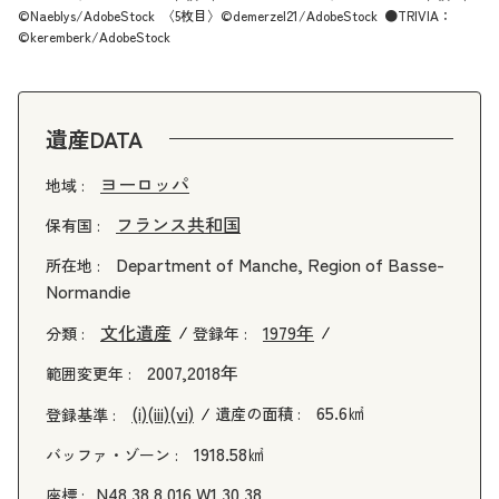
©Naeblys/AdobeStock 〈5枚目〉©demerzel21/AdobeStock ●TRIVIA：
©keremberk/AdobeStock
遺産DATA
ヨーロッパ
地域 :
フランス共和国
保有国 :
Department of Manche, Region of Basse-
所在地 :
Normandie
文化遺産
1979年
分類 :
登録年 :
2007,2018年
範囲変更年 :
65.6㎢
(i)
(iii)
(vi)
遺産の面積 :
登録基準 :
1918.58㎢
バッファ・ゾーン :
N48 38 8.016 W1 30 38
座標 :