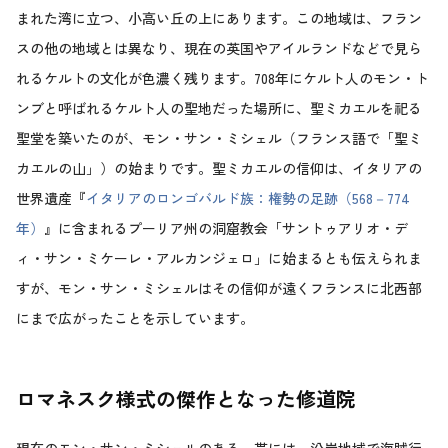
まれた湾に立つ、小高い丘の上にあります。この地域は、フラン
スの他の地域とは異なり、現在の英国やアイルランドなどで見ら
れるケルトの文化が色濃く残ります。708年にケルト人のモン・ト
ンブと呼ばれるケルト人の聖地だった場所に、聖ミカエルを祀る
聖堂を築いたのが、モン・サン・ミシェル（フランス語で「聖ミ
カエルの山」）の始まりです。聖ミカエルの信仰は、イタリアの
世界遺産『
イタリアのロンゴバルド族：権勢の足跡（568－774
年）
』に含まれるプーリア州の洞窟教会「サントゥアリオ・デ
ィ・サン・ミケーレ・アルカンジェロ」に始まるとも伝えられま
すが、モン・サン・ミシェルはその信仰が遠くフランスに北西部
にまで広がったことを示しています。
ロマネスク様式の傑作となった修道院
現在のモン・サン・ミシェルのある一帯には、沿岸地域で海賊行