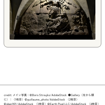
credit: メイン写真：©Boris Stroujko/AdobeStock ●Gallery（左から順
に）：〈1枚目〉©guillaume_photo/AdobeStock 〈2枚目〉
©oben901/AdobeStock 〈3枚目〉©Earth Pixel LLC/AdobeStock 〈4枚目〉