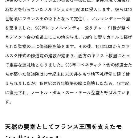
為などを行っていたノルマン人が9世紀頃に侵入します。彼らは10
世紀頃にフランス王の臣下となって定住し、ノルマンディー公国
を築きました。966年にはノルマンディー公リチャード1世が聖ベ
ネディクト会の修道士にこの地を与え、708年に聖ミカエルに捧げ
られた聖堂の上に修道院を築きます。その後、1023年頃からロマ
ネスク様式の修道院の建設が始まり、西方のキリスト教圏にとっ
て重要な巡礼地となりました。966年にベネディクト会の修道士た
ちが築いた修道院は10世紀末に丸天井をもつ地下礼拝堂に建て替
えられましたが、15世紀の百年戦争の際に崩壊したため、18世紀
に復元され、ノートル・ダム・スー・テール聖堂と呼ばれていま
す。
天然の要塞としてフランス王国を支えたモ
ン・サン・ミシェル