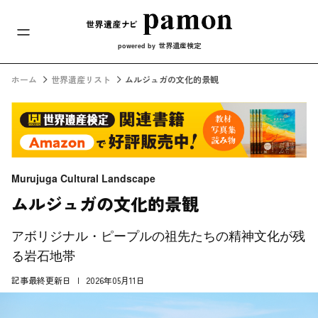
メインナビ
コンテンツへスキップ
世界遺産検定
powered by
ホーム
世界遺産リスト
ムルジュガの文化的景観
Murujuga Cultural Landscape
ムルジュガの文化的景観
アボリジナル・ピープルの祖先たちの精神文化が残
る岩石地帯
記事最終更新日
2026年05月11日