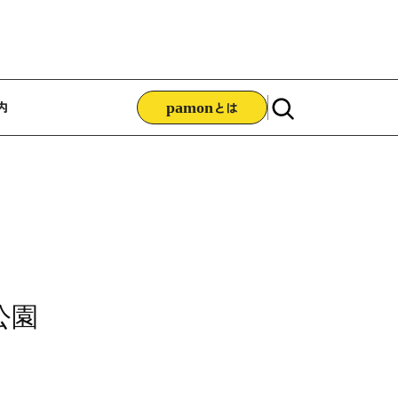
ゲーション
内
pamon
とは
公園