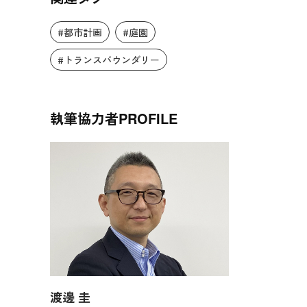
#都市計画
#庭園
#トランスバウンダリー
執筆協力者
PROFILE
渡邊 圭