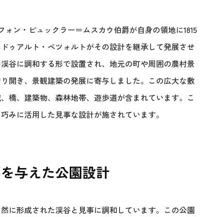
ォン・ピュックラー＝ムスカウ伯爵が自身の領地に1815
るエドゥアルト・ペツォルトがその設計を継承して発展させ
の渓谷に調和する形で設置され、地元の町や周囲の農村景
切り開き、景観建築の発展に寄与しました。この広大な敷
域、橋、建築物、森林地帯、遊歩道が含まれています。こ
を巧みに活用した見事な設計が施されています。
響を与えた公園設計
自然に形成された渓谷と見事に調和しています。この公園