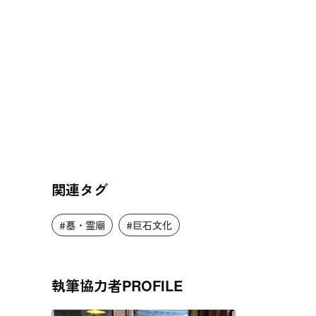
関連タグ
#墓・霊廟
#巨石文化
執筆協力者
PROFILE