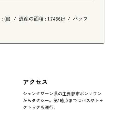
 :
(iii)
遺産の面積 :
1.7456㎢
バッフ
アクセス
シェンクワーン県の主要都市ポンサワン
からタクシー。第1地点まではバスやトゥ
クトゥクも運行。