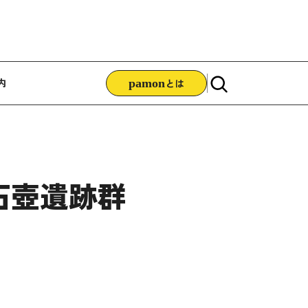
ゲーション
内
pamon
とは
石壺遺跡群