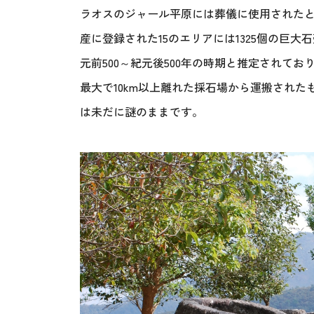
ラオスのジャール平原には葬儀に使用されたと
産に登録された15のエリアには1325個の巨
元前500～紀元後500年の時期と推定されて
最大で10km以上離れた採石場から運搬された
は未だに謎のままです。