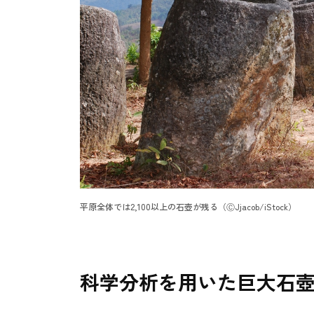
平原全体では2,100以上の石壺が残る（ⒸJjacob/iStock）
科学分析を用いた巨大石