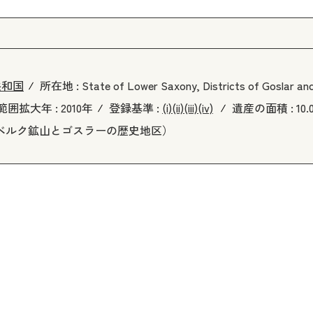
共和国
所在地 :
State of Lower Saxony, Districts of Goslar a
範囲拡大年 :
2010年
登録基準 :
(i)
(ii)
(iii)
(iv)
遺産の面積 :
10
（ランメルスベルク鉱山とゴスラーの歴史地区）