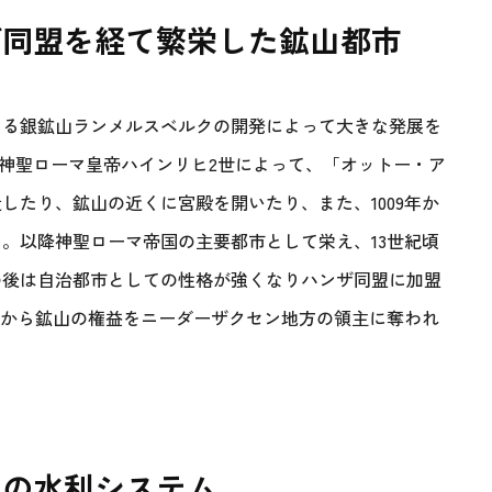
ザ同盟を経て繁栄した鉱山都市
ある銀鉱山ランメルスベルクの開発によって大きな発展を
の神聖ローマ皇帝ハインリヒ2世によって、「オットー・ア
したり、鉱山の近くに宮殿を開いたり、また、1009年か
。以降神聖ローマ帝国の主要都市として栄え、13世紀頃
の後は自治都市としての性格が強くなりハンザ同盟に加盟
頃から鉱山の権益をニーダーザクセン地方の領主に奪われ
めの水利システム