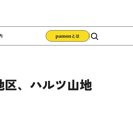
ゲーション
内
pamon
とは
地区、ハルツ山地