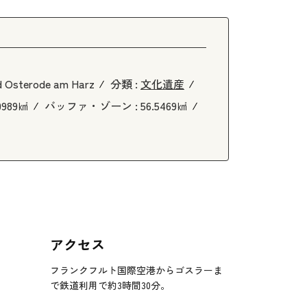
nd Osterode am Harz
分類 :
文化遺産
.0989㎢
バッファ・ゾーン :
56.5469㎢
アクセス
フランクフルト国際空港からゴスラーま
で鉄道利用で約3時間30分。