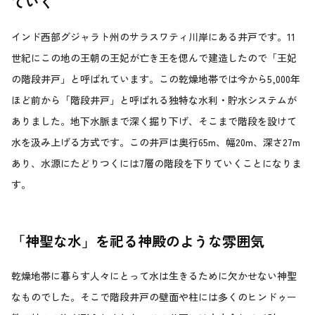
ていく
インド西部グジャラト州のサラスワティ川岸にある井戸です。11
世紀にこの地の王朝の王妃が亡き王を偲んで建造したので「王妃
の階段井戸」と呼ばれています。この乾燥地帯では今から5,000年
ほど前から「階段井戸」と呼ばれる独特な水利・貯水システムが
ありました。地下水脈まで深く掘り下げ、そこまで階段を設けて
水を汲み上げる方式です。この井戸は奥行65m、幅20m、深さ27m
あり、水源にたどりつくには7層の階段を下りていくことになりま
す。
「神聖な水」を祀る神殿のような雰囲気
乾燥地帯に暮らす人々にとって水は生きるために欠かせない神聖
なものでした。そこで階段井戸の壁面や柱には多くのヒンドゥー